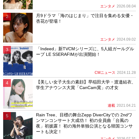
エンタメ
2026.08.04
月9ドラマ「海のはじまり」で注目を集める女優・
杏花が登場！
エンタメ
2024.09.02
「Indeed」新TVCMシリーズに、5人組ガールグル
ープ LE SSERAFIMが出演開始！
CMニュース
2024.11.28
【美しい女子大生の素顔】早稲田大学・渡邉結衣、
学生アナウンス大賞「CanCam賞」の才女
連載
2021.04.21
Rain Tree、目標の舞台Zepp DiverCityでの 2ndワ
ンマンコンサート大成功！ 初の全員曲「台風の
夜」初披露！ 初の海外単独公演となる韓国コンサ
ートも決定！
エンタメ
2026.07.31