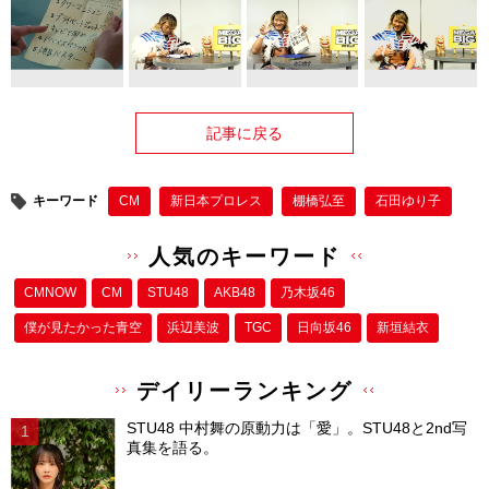
記事に戻る
キーワード
CM
新日本プロレス
棚橋弘至
石田ゆり子
人気のキーワード
CMNOW
CM
STU48
AKB48
乃木坂46
僕が⾒たかった⻘空
浜辺美波
TGC
日向坂46
新垣結衣
デイリーランキング
STU48 中村舞の原動力は「愛」。STU48と2nd写
真集を語る。