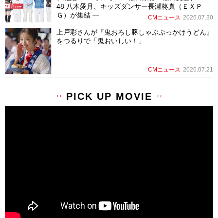
48 八木愛月、キッズダンサー長瀬柊真（ＥＸＰ
Ｇ）が集結 ―
CMニュース
2026.07.30
上戸彩さんが『鬼おろし豚しゃぶぶっかけうどん』
をつるりで「鬼おいしい！」
CMニュース
2026.07.21
PICK UP MOVIE