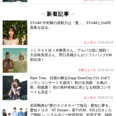
新着記事
STU48 中村舞の原動力は「愛」。STU48と2nd写
真集を語る。
エンタメ
2026.08.04
＝ＬＯＶＥ佐々木舞香さん、アルパカ役に挑戦！
大谷映美里さん、野口衣織さんがソフトバンクCM
初出演！
CMニュース
2026.08.03
Rain Tree、目標の舞台Zepp DiverCityでの 2ndワ
ンマンコンサート大成功！ 初の全員曲「台風の
夜」初披露！ 初の海外単独公演となる韓国コンサ
ートも決定！
エンタメ
2026.07.31
岩田剛典が”夢のラジオカー”で地元・愛知に夢を。
愛知トヨタ「AT Dream」新TVCM、8月1日オンエ
ア開始 ― ヘラルボニー松田崇弥・松田文登、AKB