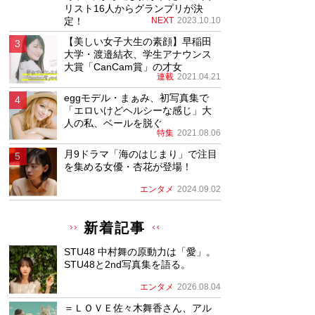
リスト16人からグランプリが決
定！
NEXT
2023.10.10
【美しい女子大生の素顔】早稲田
大学・渡邉結衣、学生アナウンス
大賞「CanCam賞」の才女
連載
2021.04.21
eggモデル・まぁみ、初写真集で
「エロいけどヘルシーな感じ」大
人の私、ベールを脱ぐ
特集
2021.08.06
月9ドラマ「海のはじまり」で注目
を集める女優・杏花が登場！
エンタメ
2024.09.02
新着記事
STU48 中村舞の原動力は「愛」。
STU48と2nd写真集を語る。
エンタメ
2026.08.04
＝ＬＯＶＥ佐々木舞香さん、アル