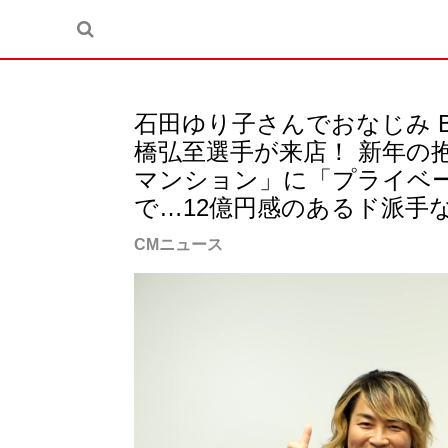
石田ゆり子さんでおなじみ 
橋弘至選手が来店！ 新年の
マンション」に「プライベ
で…12億円感のあるド派手
CMニュース