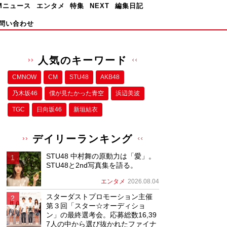
Mニュース
エンタメ
特集
NEXT
編集日記
問い合わせ
人気のキーワード
CMNOW
CM
STU48
AKB48
乃木坂46
僕が⾒たかった⻘空
浜辺美波
TGC
日向坂46
新垣結衣
デイリーランキング
STU48 中村舞の原動力は「愛」。
STU48と2nd写真集を語る。
エンタメ
2026.08.04
スターダストプロモーション主催
第３回「スター☆オーディショ
ン」の最終選考会。応募総数16,39
7人の中から選び抜かれたファイナ