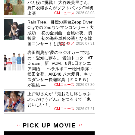
パカ役に挑戦！ 大谷映美里さん、
野口衣織さんがソフトバンクCM初
出演！
CMニュース
2026.08.03
Rain Tree、目標の舞台Zepp Diver
Cityでの 2ndワンマンコンサート大
成功！ 初の全員曲「台風の夜」初
披露！ 初の海外単独公演となる韓
国コンサートも決定！
エンタメ
2026.07.31
岩田剛典が”夢のラジオカー”で地
元・愛知に夢を。 愛知トヨタ「AT
Dream」新TVCM、8月1日オンエ
ア開始 ― ヘラルボニー松田崇弥・
松田文登、AKB48 八木愛月、キッ
ズダンサー長瀬柊真（ＥＸＰＧ）
が集結 ―
CMニュース
2026.07.30
上戸彩さんが『鬼おろし豚しゃぶ
ぶっかけうどん』をつるりで「鬼
おいしい！」
CMニュース
2026.07.21
PICK UP MOVIE