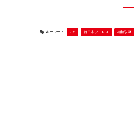
キーワード
CM
新日本プロレス
棚橋弘至