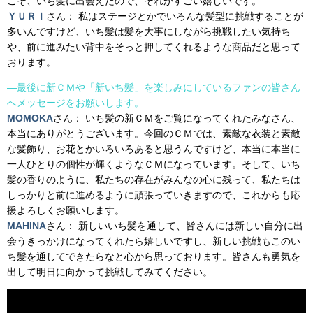
こそ、いち髪に出会えたので、それがすごい嬉しいです。
ＹＵＲＩ
さん： 私はステージとかでいろんな髪型に挑戦することが
多いんですけど、いち髪は髪を大事にしながら挑戦したい気持ち
や、前に進みたい背中をそっと押してくれるような商品だと思って
おります。
―最後に新ＣＭや「新いち髪」を楽しみにしているファンの皆さん
へメッセージをお願いします。
MOMOKA
さん： いち髪の新ＣＭをご覧になってくれたみなさん、
本当にありがとうございます。今回のＣＭでは、素敵な衣装と素敵
な髪飾り、お花とかいろいろあると思うんですけど、本当に本当に
一人ひとりの個性が輝くようなＣＭになっています。そして、いち
髪の香りのように、私たちの存在がみんなの心に残って、私たちは
しっかりと前に進めるように頑張っていきますので、これからも応
援よろしくお願いします。
MAHINA
さん： 新しいいち髪を通して、皆さんには新しい自分に出
会うきっかけになってくれたら嬉しいですし、新しい挑戦もこのい
ち髪を通してできたらなと心から思っております。皆さんも勇気を
出して明日に向かって挑戦してみてください。