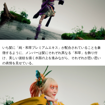
いち髪に「純・和草プレミアムエキス」が配合されていることを象
徴するように、メンバーは髪にそれぞれ異なる「和草」を飾り付
け、美しい波紋を描く水面の上を進みながら、それぞれが思い思い
の表情を見せている。