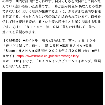
の声や一面的な評価にとらわれず、自分らしさを大切にして前へ進
んでいく想いを描いた楽曲です。〈私が誰か何色か あなたじゃ理解
できないわ〉という歌詞が象徴するように、さまざまな感情や個性
を肯定する、ＨＡＮＡらしい芯の強さが込められています。自分を
信じて咲き続ける姿が、新・いち髪の精神性とも深く共鳴する楽曲
です。 なお、「Ｂｌｏｏｍ」は、ＣＭ「香りだけ残して、前へ。」
篇にて初公開されます。
【ＣＭ概要】 ■タイトル 「香りだけ残して、前へ。」篇 ３０秒
「香りだけ残して、前へ。」篇 １５秒 ■出演 ＨＡＮＡ ■楽曲
「Bloom」ＨＡＮＡ ■放映開始 ２０２６年２月２０日（金） ■ＷＥ
Ｂサイト
https://www.kracie.co.jp/ichikami/adgallery/
※ＷＥＢサイトでは、「ＨＡＮＡインタビュー＆メイキング」動画
も公開いたします。