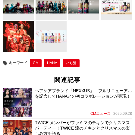
キーワード
CM
HANA
いち髪
関連記事
ヘアケアブランド「NEXXUS」、フルリニューアル
を記念してHANAとの初コラボレーションが実現！
CMニュース
2025.09.28
TWICE メンバーがファミマのチキンでクリスマス
パーティー！TWICE 流のチキンとクリスマスの楽
しみ方を語る