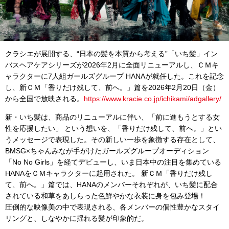
クラシエが展開する、“日本の髪を本質から考える”「いち髪」イン
バスヘアケアシリーズが2026年2月に全面リニューアルし、ＣＭキ
ャラクターに7人組ガールズグループ HANAが就任した。これを記念
し、新ＣＭ「香りだけ残して、前へ。」篇を2026年2月20日（金）
から全国で放映される。
https://www.kracie.co.jp/ichikami/adgallery/
新・いち髪は、商品のリニューアルに伴い、「前に進もうとする女
性を応援したい」 という想いを、「香りだけ残して、前へ。」とい
うメッセージで表現した。その新しい一歩を象徴する存在として、
BMSG×ちゃんみなが手がけたガールズグループオーディション
「No No Girls」を経てデビューし、いま日本中の注目を集めている
HANAをＣＭキャラクターに起用された。 新ＣＭ「香りだけ残し
て、前へ。」篇では、HANAのメンバーそれぞれが、いち髪に配合
されている和草をあしらった色鮮やかな衣装に身を包み登場！
圧倒的な映像美の中で表現される、各メンバーの個性豊かなスタイ
リングと、しなやかに揺れる髪が印象的だ。