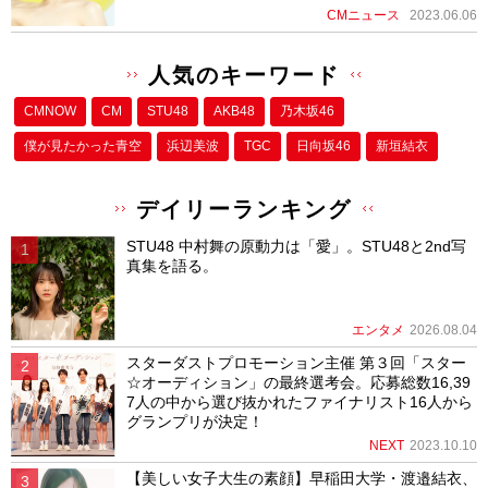
CMニュース
2023.06.06
人気のキーワード
CMNOW
CM
STU48
AKB48
乃木坂46
僕が⾒たかった⻘空
浜辺美波
TGC
日向坂46
新垣結衣
デイリーランキング
STU48 中村舞の原動力は「愛」。STU48と2nd写
真集を語る。
エンタメ
2026.08.04
スターダストプロモーション主催 第３回「スター
☆オーディション」の最終選考会。応募総数16,39
7人の中から選び抜かれたファイナリスト16人から
グランプリが決定！
NEXT
2023.10.10
【美しい女子大生の素顔】早稲田大学・渡邉結衣、