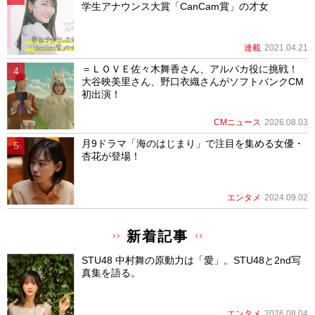
学生アナウンス大賞「CanCam賞」の才女
連載
2021.04.21
＝ＬＯＶＥ佐々木舞香さん、アルパカ役に挑戦！
大谷映美里さん、野口衣織さんがソフトバンクCM
初出演！
CMニュース
2026.08.03
月9ドラマ「海のはじまり」で注目を集める女優・
杏花が登場！
エンタメ
2024.09.02
新着記事
STU48 中村舞の原動力は「愛」。STU48と2nd写
真集を語る。
エンタメ
2026.08.04