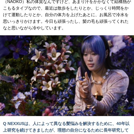
（NAOKO）私の体質なんですけど、あまり汗をかかなくて結構熱が
こもるタイプなので、最近は散歩をしたりとか、じっくり時間をか
けて運動したりとか、自分の体力を上げたあとに、お風呂で冷水を
思いっきりかけます。今日も頑張ったし、髪の毛も頑張ってくれた
なと思いながら冷やしています。
Q NEXXUSは、人によって異なる髪悩みを解決するために、40年以
上研究を続けてきましたが、理想の自分になるために長年研究して