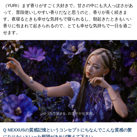
（YURI）まず香りがすごく大好きで。甘さの中にも大人っぽさがあ
って、普段使いしやすい香りだなと思うのと、香りが長く続きま
す。夜寝るときも幸せな気持ちで寝られるし、朝起きたときもいい
香りに包まれて起きられるので、とても幸せな気持ちで一日を過ご
せます。
Q NEXXUSの質感記憶というコンセプトにちなんでこんな質感の髪
になりたいといった願望があれば教えて下さい。