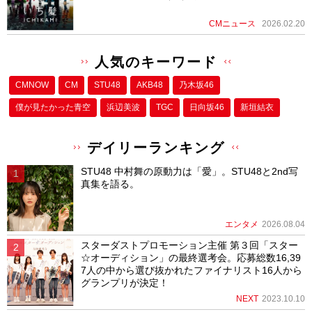
CMニュース
2026.02.20
人気のキーワード
CMNOW
CM
STU48
AKB48
乃木坂46
僕が⾒たかった⻘空
浜辺美波
TGC
日向坂46
新垣結衣
デイリーランキング
STU48 中村舞の原動力は「愛」。STU48と2nd写
真集を語る。
エンタメ
2026.08.04
スターダストプロモーション主催 第３回「スター
☆オーディション」の最終選考会。応募総数16,39
7人の中から選び抜かれたファイナリスト16人から
グランプリが決定！
NEXT
2023.10.10