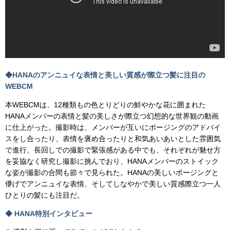
◆HANAのアンニュイな表情と美しい質感が際立つ髪に注目の
WEBCM
本WEBCMは、12種類もの色とりどりの鮮やかな花に囲まれた
HANAメンバーの表情と髪の美しさが際立つ幻想的な世界観の動画
に仕上がった。撮影時は、メンバーが互いにポージングのアドバイ
スをし合ったり、表情を褒め合ったりと和気あいあいとした雰囲気
で進行。長回しでの撮影で緊張感がある中でも、それぞれが魅せ方
を妥協なく研究し撮影に挑んでおり、HANAメンバーのストイック
な姿が撮影の合間も節々で見られた。HANAの美しいポージングと
儚げでアンニュイな表情、そしてしなやかで美しい質感際立つ一人
ひとりの髪にも注目だ。
◆ HANA特別インタビュー