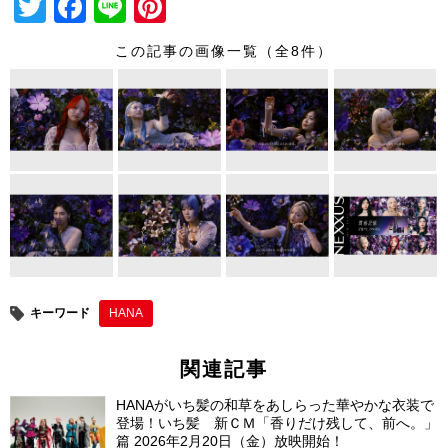
T
F
Li
Pi
wi
a
n
nt
この記事の画像一覧（全8件）
tt
c
e
er
er
e
e
b
st
o
o
k
キーワード
HANA
関連記事
HANAがいち髪の和草をあしらった華やかな衣装で
登場！いち髪 新ＣＭ「香りだけ残して、前へ。」
篇 2026年2月20日（金）放映開始！