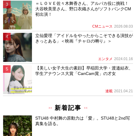
＝ＬＯＶＥ佐々木舞香さん、アルパカ役に挑戦！
大谷映美里さん、野口衣織さんがソフトバンクCM
初出演！
CMニュース
2026.08.03
立仙愛理「アイドルをやったからこそできる演技が
きっとある」＜映画『チャロの囀り』＞
エンタメ
2024.01.16
【美しい女子大生の素顔】早稲田大学・渡邉結衣、
学生アナウンス大賞「CanCam賞」の才女
連載
2021.04.21
新着記事
STU48 中村舞の原動力は「愛」。STU48と2nd写
真集を語る。