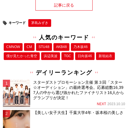
記事に戻る
キーワード
茅島みずき
人気のキーワード
CMNOW
CM
STU48
AKB48
乃木坂46
僕が⾒たかった⻘空
浜辺美波
TGC
日向坂46
新垣結衣
デイリーランキング
スターダストプロモーション主催 第３回「スター
☆オーディション」の最終選考会。応募総数16,39
7人の中から選び抜かれたファイナリスト16人から
グランプリが決定！
NEXT
2023.10.10
【美しい女子大生】千葉大学4年・坂本桜の美しさ