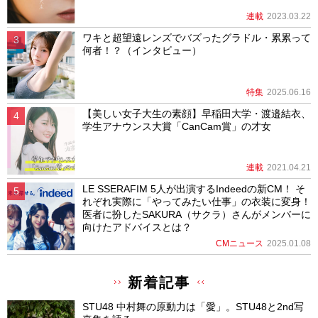
連載
2023.03.22
ワキと超望遠レンズでバズったグラドル・累累って
何者！？（インタビュー）
特集
2025.06.16
【美しい女子大生の素顔】早稲田大学・渡邉結衣、
学生アナウンス大賞「CanCam賞」の才女
連載
2021.04.21
LE SSERAFIM 5人が出演するIndeedの新CM！ そ
れぞれ実際に「やってみたい仕事」の衣装に変身！
医者に扮したSAKURA（サクラ）さんがメンバーに
向けたアドバイスとは？
CMニュース
2025.01.08
新着記事
STU48 中村舞の原動力は「愛」。STU48と2nd写