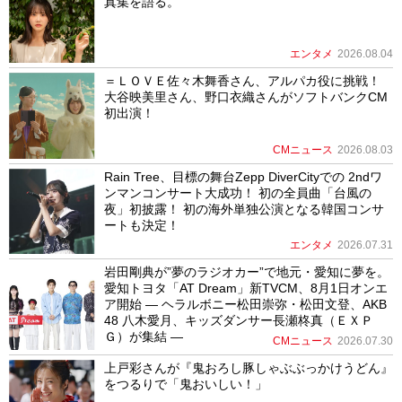
真集を語る。
エンタメ
2026.08.04
＝ＬＯＶＥ佐々木舞香さん、アルパカ役に挑戦！
大谷映美里さん、野口衣織さんがソフトバンクCM
初出演！
CMニュース
2026.08.03
Rain Tree、目標の舞台Zepp DiverCityでの 2ndワ
ンマンコンサート大成功！ 初の全員曲「台風の
夜」初披露！ 初の海外単独公演となる韓国コンサ
ートも決定！
エンタメ
2026.07.31
岩田剛典が”夢のラジオカー”で地元・愛知に夢を。
愛知トヨタ「AT Dream」新TVCM、8月1日オンエ
ア開始 ― ヘラルボニー松田崇弥・松田文登、AKB
48 八木愛月、キッズダンサー長瀬柊真（ＥＸＰ
Ｇ）が集結 ―
CMニュース
2026.07.30
上戸彩さんが『鬼おろし豚しゃぶぶっかけうどん』
をつるりで「鬼おいしい！」