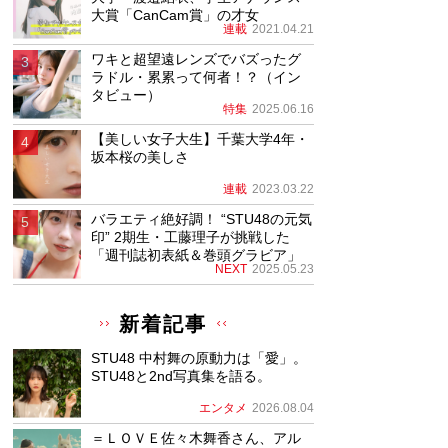
大賞「CanCam賞」の才女
連載
2021.04.21
ワキと超望遠レンズでバズったグ
ラドル・累累って何者！？（イン
タビュー）
特集
2025.06.16
【美しい女子大生】千葉大学4年・
坂本桜の美しさ
連載
2023.03.22
バラエティ絶好調！ “STU48の元気
印” 2期生・工藤理子が挑戦した
「週刊誌初表紙＆巻頭グラビア」
NEXT
2025.05.23
新着記事
STU48 中村舞の原動力は「愛」。
STU48と2nd写真集を語る。
エンタメ
2026.08.04
＝ＬＯＶＥ佐々木舞香さん、アル