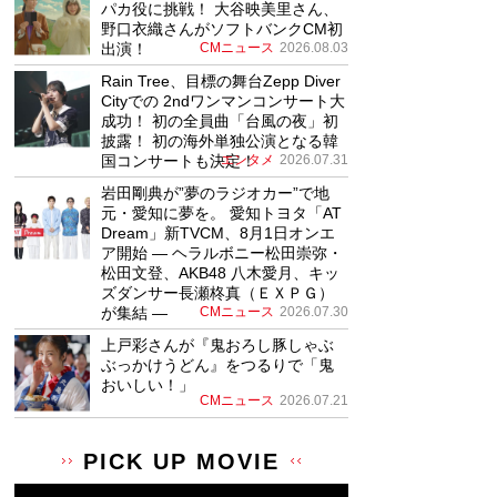
パカ役に挑戦！ 大谷映美里さん、
野口衣織さんがソフトバンクCM初
出演！
CMニュース
2026.08.03
Rain Tree、目標の舞台Zepp Diver
Cityでの 2ndワンマンコンサート大
成功！ 初の全員曲「台風の夜」初
披露！ 初の海外単独公演となる韓
国コンサートも決定！
エンタメ
2026.07.31
岩田剛典が”夢のラジオカー”で地
元・愛知に夢を。 愛知トヨタ「AT
Dream」新TVCM、8月1日オンエ
ア開始 ― ヘラルボニー松田崇弥・
松田文登、AKB48 八木愛月、キッ
ズダンサー長瀬柊真（ＥＸＰＧ）
が集結 ―
CMニュース
2026.07.30
上戸彩さんが『鬼おろし豚しゃぶ
ぶっかけうどん』をつるりで「鬼
おいしい！」
CMニュース
2026.07.21
PICK UP MOVIE