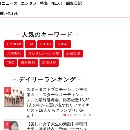
Mニュース
エンタメ
特集
NEXT
編集日記
問い合わせ
人気のキーワード
CMNOW
CM
STU48
AKB48
乃木坂46
僕が⾒たかった⻘空
浜辺美波
TGC
日向坂46
新垣結衣
デイリーランキング
スターダストプロモーション主催
第３回「スター☆オーディショ
ン」の最終選考会。応募総数16,39
7人の中から選び抜かれたファイナ
リスト16人からグランプリが決
定！
NEXT
2023.10.10
【美しい女子大生の素顔】早稲田
大学・渡邉結衣、学生アナウンス