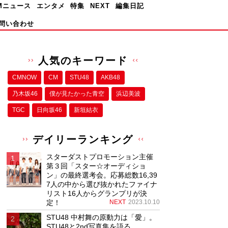
Mニュース
エンタメ
特集
NEXT
編集日記
問い合わせ
人気のキーワード
CMNOW
CM
STU48
AKB48
乃木坂46
僕が⾒たかった⻘空
浜辺美波
TGC
日向坂46
新垣結衣
デイリーランキング
スターダストプロモーション主催
第３回「スター☆オーディショ
ン」の最終選考会。応募総数16,39
7人の中から選び抜かれたファイナ
リスト16人からグランプリが決
定！
NEXT
2023.10.10
STU48 中村舞の原動力は「愛」。
STU48と2nd写真集を語る。