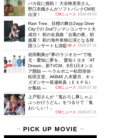
パカ役に挑戦！ 大谷映美里さん、
野口衣織さんがソフトバンクCM初
出演！
CMニュース
2026.08.03
Rain Tree、目標の舞台Zepp Diver
Cityでの 2ndワンマンコンサート大
成功！ 初の全員曲「台風の夜」初
披露！ 初の海外単独公演となる韓
国コンサートも決定！
エンタメ
2026.07.31
岩田剛典が”夢のラジオカー”で地
元・愛知に夢を。 愛知トヨタ「AT
Dream」新TVCM、8月1日オンエ
ア開始 ― ヘラルボニー松田崇弥・
松田文登、AKB48 八木愛月、キッ
ズダンサー長瀬柊真（ＥＸＰＧ）
が集結 ―
CMニュース
2026.07.30
上戸彩さんが『鬼おろし豚しゃぶ
ぶっかけうどん』をつるりで「鬼
おいしい！」
CMニュース
2026.07.21
PICK UP MOVIE