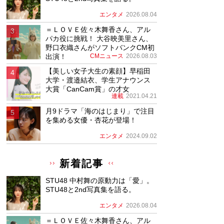
エンタメ
2026.08.04
＝ＬＯＶＥ佐々木舞香さん、アル
パカ役に挑戦！ 大谷映美里さん、
野口衣織さんがソフトバンクCM初
出演！
CMニュース
2026.08.03
【美しい女子大生の素顔】早稲田
大学・渡邉結衣、学生アナウンス
大賞「CanCam賞」の才女
連載
2021.04.21
月9ドラマ「海のはじまり」で注目
を集める女優・杏花が登場！
エンタメ
2024.09.02
新着記事
STU48 中村舞の原動力は「愛」。
STU48と2nd写真集を語る。
エンタメ
2026.08.04
＝ＬＯＶＥ佐々木舞香さん、アル