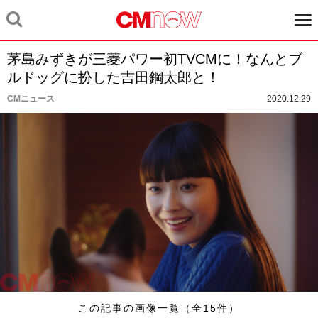
茅島みずきが三菱パワー初TVCMに！なんとブ
ルドッグに扮した吉田鋼太郎と！
CMニュース
2020.12.29
この記事の画像一覧（全15件）