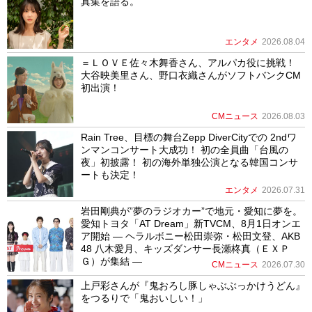
真集を語る。
エンタメ
2026.08.04
＝ＬＯＶＥ佐々木舞香さん、アルパカ役に挑戦！
大谷映美里さん、野口衣織さんがソフトバンクCM
初出演！
CMニュース
2026.08.03
Rain Tree、目標の舞台Zepp DiverCityでの 2ndワ
ンマンコンサート大成功！ 初の全員曲「台風の
夜」初披露！ 初の海外単独公演となる韓国コンサ
ートも決定！
エンタメ
2026.07.31
岩田剛典が”夢のラジオカー”で地元・愛知に夢を。
愛知トヨタ「AT Dream」新TVCM、8月1日オンエ
ア開始 ― ヘラルボニー松田崇弥・松田文登、AKB
48 八木愛月、キッズダンサー長瀬柊真（ＥＸＰ
Ｇ）が集結 ―
CMニュース
2026.07.30
上戸彩さんが『鬼おろし豚しゃぶぶっかけうどん』
をつるりで「鬼おいしい！」