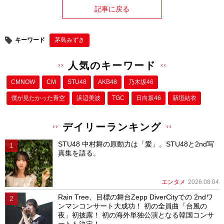
記事に戻る
キーワード
茅島みずき
人気のキーワード
CMNOW
CM
STU48
AKB48
乃木坂46
僕が⾒たかった⻘空
浜辺美波
TGC
日向坂46
新垣結衣
デイリーランキング
STU48 中村舞の原動力は「愛」。STU48と2nd写
真集を語る。
エンタメ
2026.08.04
Rain Tree、目標の舞台Zepp DiverCityでの 2ndワ
ンマンコンサート大成功！ 初の全員曲「台風の
夜」初披露！ 初の海外単独公演となる韓国コンサ