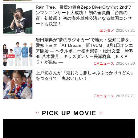
Rain Tree、目標の舞台Zepp DiverCityでの 2ndワ
ンマンコンサート大成功！ 初の全員曲「台風の
夜」初披露！ 初の海外単独公演となる韓国コンサ
ートも決定！
エンタメ
2026.07.31
岩田剛典が”夢のラジオカー”で地元・愛知に夢を。
愛知トヨタ「AT Dream」新TVCM、8月1日オンエ
ア開始 ― ヘラルボニー松田崇弥・松田文登、AKB
48 八木愛月、キッズダンサー長瀬柊真（ＥＸＰ
Ｇ）が集結 ―
CMニュース
2026.07.30
上戸彩さんが『鬼おろし豚しゃぶぶっかけうどん』
をつるりで「鬼おいしい！」
CMニュース
2026.07.21
PICK UP MOVIE