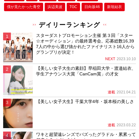
僕が⾒たかった⻘空
浜辺美波
TGC
日向坂46
新垣結衣
デイリーランキング
スターダストプロモーション主催 第３回「スター
☆オーディション」の最終選考会。応募総数16,39
7人の中から選び抜かれたファイナリスト16人から
グランプリが決定！
NEXT
2023.10.10
【美しい女子大生の素顔】早稲田大学・渡邉結衣、
学生アナウンス大賞「CanCam賞」の才女
連載
2021.04.21
【美しい女子大生】千葉大学4年・坂本桜の美しさ
連載
2023.03.22
ワキと超望遠レンズでバズったグラドル・累累って