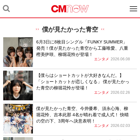
僕が⾒たかった⻘空
6月3日に8枚目シングル「FUNKY SUMMER」
発売！僕が見たかった青空から工藤唯愛、八重
樫美伊咲、柳堀花怜が登場！
エンタメ
2026.06.08
【僕らはショートカットが大好きなんだ。】
「ショートカットが恋しくなる」 僕が見たかっ
た青空の柳堀花怜が登場！
エンタメ
2026.02.26
僕が見たかった青空、今井優希、須永心海、柳
堀花怜、吉本此那 4名が晴れ着で成人式！ 快晴
の空の下、3周年へ決意表明！
エンタメ
2026.02.03