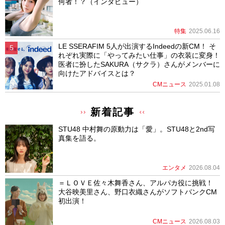
何者！？（インタビュー）
特集
2025.06.16
LE SSERAFIM 5人が出演するIndeedの新CM！ そ
れぞれ実際に「やってみたい仕事」の衣装に変身！
医者に扮したSAKURA（サクラ）さんがメンバーに
向けたアドバイスとは？
CMニュース
2025.01.08
新着記事
STU48 中村舞の原動力は「愛」。STU48と2nd写
真集を語る。
エンタメ
2026.08.04
＝ＬＯＶＥ佐々木舞香さん、アルパカ役に挑戦！
大谷映美里さん、野口衣織さんがソフトバンクCM
初出演！
CMニュース
2026.08.03