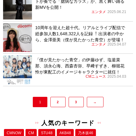
トが奏でる「臆病なカラス」が、黒く舞い踊る
新MVを公開！
エンタメ
2025.06.21
10周年を迎えた超⼗代。リアルとライブ配信で
総参加⼈数1,648,322⼈を記録︕ 出演者の中か
ら、金澤亜美（僕が見たかった青空）が登場！
エンタメ
2025.04.07
「僕が見たかった青空」の伊藤ゆず、塩釜菜
那、須永心海、西森杏弥、早﨑すずき、柳堀花
怜が東配工のイメージキャラクターに就任！
CMニュース
2025.04.03
1
2
3
→
人気のキーワード
CMNOW
CM
STU48
AKB48
乃木坂46