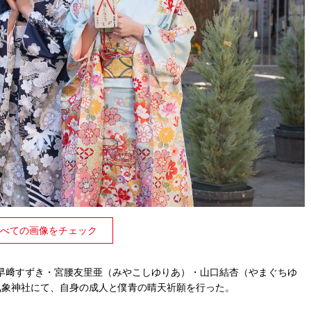
べての画像をチェック
早﨑すずき・宮腰友里亜（みやこしゆりあ）・山口結杏（やまぐちゆ
気象神社にて、自身の成人と僕青の晴天祈願を行った。