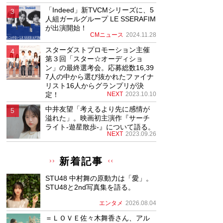
「Indeed」新TVCMシリーズに、5
人組ガールグループ LE SSERAFIM
が出演開始！
CMニュース
2024.11.28
スターダストプロモーション主催
第３回「スター☆オーディショ
ン」の最終選考会。応募総数16,39
7人の中から選び抜かれたファイナ
リスト16人からグランプリが決
定！
NEXT
2023.10.10
中井友望「考えるより先に感情が
溢れた」。映画初主演作『サーチ
ライト-遊星散歩-』について語る。
NEXT
2023.09.26
新着記事
STU48 中村舞の原動力は「愛」。
STU48と2nd写真集を語る。
エンタメ
2026.08.04
＝ＬＯＶＥ佐々木舞香さん、アル