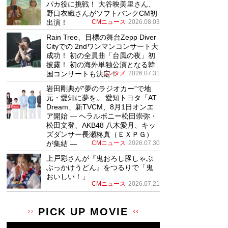
パカ役に挑戦！ 大谷映美里さん、
野口衣織さんがソフトバンクCM初
出演！
CMニュース
2026.08.03
Rain Tree、目標の舞台Zepp Diver
Cityでの 2ndワンマンコンサート大
成功！ 初の全員曲「台風の夜」初
披露！ 初の海外単独公演となる韓
国コンサートも決定！
エンタメ
2026.07.31
岩田剛典が”夢のラジオカー”で地
元・愛知に夢を。 愛知トヨタ「AT
Dream」新TVCM、8月1日オンエ
ア開始 ― ヘラルボニー松田崇弥・
松田文登、AKB48 八木愛月、キッ
ズダンサー長瀬柊真（ＥＸＰＧ）
が集結 ―
CMニュース
2026.07.30
上戸彩さんが『鬼おろし豚しゃぶ
ぶっかけうどん』をつるりで「鬼
おいしい！」
CMニュース
2026.07.21
PICK UP MOVIE