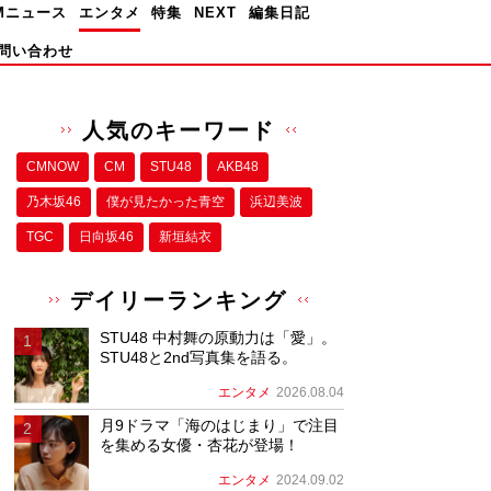
Mニュース
エンタメ
特集
NEXT
編集日記
問い合わせ
人気のキーワード
CMNOW
CM
STU48
AKB48
乃木坂46
僕が⾒たかった⻘空
浜辺美波
TGC
日向坂46
新垣結衣
デイリーランキング
STU48 中村舞の原動力は「愛」。
STU48と2nd写真集を語る。
エンタメ
2026.08.04
月9ドラマ「海のはじまり」で注目
を集める女優・杏花が登場！
エンタメ
2024.09.02