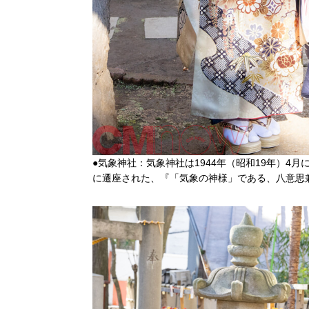
●気象神社：気象神社は1944年（昭和19年）4
に遷座された、『「気象の神様」である、八意思