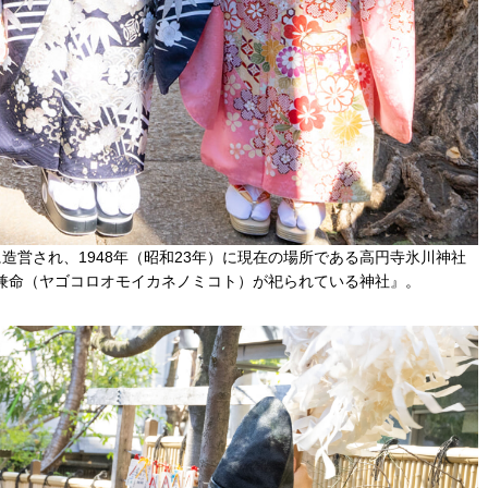
月に造営され、1948年（昭和23年）に現在の場所である高円寺氷川神社
兼命（ヤゴコロオモイカネノミコト）が祀られている神社』。