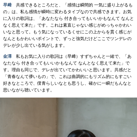
早﨑
共感できるところだと、「感情は瞬間的 一気に盛り上がるも
の」は、私も感情が瞬時に変わるタイプなので共感できます。お気
に入りの歌詞は、「あなたなら 付き合ってもいいかもなんて なんと
なく思えて来た」です。これは素直じゃない感じがめっちゃかわい
いなと思って。もう気になっているくせにこの上からを貫く感じが
なんともかわいいポイントで、ずっと強気だけどここでツンデレの
デレが少し出ている気がします。
金澤
私もお気に入りの歌詞は（早﨑）すずちゃんと一緒で、「あ
なたなら 付き合ってもいいかもなんて なんとなく思えて来た」で
す。理由も同じで、デレが出ていてかわいいと思います。共感だと
「青春なんて儚いもの」で、これは曲調的にもリズム的にもすごい
好きなところで、僕青らしいなとも思うし、確かに一瞬だもんなと
思いながら聴いています。