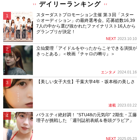
デイリーランキング
スターダストプロモーション主催 第３回「スター
☆オーディション」の最終選考会。応募総数16,39
7人の中から選び抜かれたファイナリスト16人から
グランプリが決定！
NEXT
2023.10.10
立仙愛理「アイドルをやったからこそできる演技が
きっとある」＜映画『チャロの囀り』＞
エンタメ
2024.01.16
【美しい女子大生】千葉大学4年・坂本桜の美しさ
連載
2023.03.22
バラエティ絶好調！ “STU48の元気印” 2期生・工藤
理子が挑戦した 「週刊誌初表紙＆巻頭グラビア」
NEXT
2025.05.23