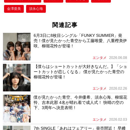
金澤亜美
須永心海
関連記事
6月3日に8枚目シングル「FUNKY SUMMER」発
売！僕が見たかった青空から工藤唯愛、八重樫美伊
咲、柳堀花怜が登場！
エンタメ
2026.06.08
【僕らはショートカットが大好きなんだ。】「ショ
ートカットが恋しくなる」 僕が見たかった青空の
柳堀花怜が登場！
エンタメ
2026.02.26
僕が見たかった青空、今井優希、須永心海、柳堀花
怜、吉本此那 4名が晴れ着で成人式！ 快晴の空の
下、3周年へ決意表明！
エンタメ
2026.02.03
7th SINGLE「あれはフェアリー」発売間近！ 早﨑