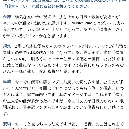
―5th
シングル「恋は倍速」は、これまでの楽曲と異なるポイントや
「僕青らしい」と感じる部分を教えてください。
金澤
強気な女の子の視点で、少し上から目線の歌詞があるのが、
今までの楽曲との違いだと思います。MusicVideoではダンスに力を
入れていて、カッコいい仕上がりになっているのも「僕青らしさ」
が出ているポイントかなと思います。
須永
2番に八木仁愛ちゃんのラップパートがあって、それが「恋は
倍速」の中でも印象的な部分になっていると思います。逆に「僕青
らしい」のは、明るくキャッチーなテンポ感と一度聴いただけで耳
に残る楽曲になっている点です。ライブで披露したらファンのみな
さんと一緒に盛り上がれる曲だと思います。
早﨑
今までの僕青の恋ソングは片思いの切なさを描いたものが多
かったんですけど、今回は「好きになってもらう側」の視点。いつ
もとは違う目線で面白いです。私のイメージでは、これまで「僕」
が主人公の曲が多かったのですが、今回は女の子目線のかわいい歌
詞があり、青春恋ソングらしさが詰まっていて僕青らしいと感じま
す。
安納
ちょっと被っちゃったんですけど、「僕青」の曲はこれまで