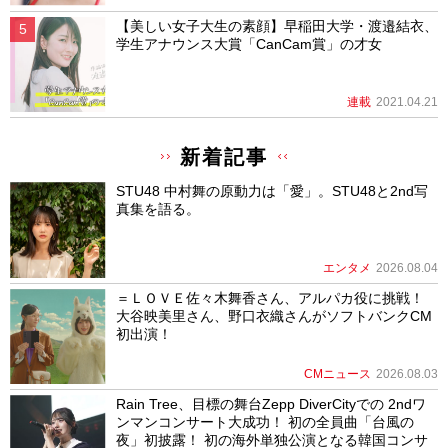
【美しい女子大生の素顔】早稲田大学・渡邉結衣、
学生アナウンス大賞「CanCam賞」の才女
連載
2021.04.21
新着記事
STU48 中村舞の原動力は「愛」。STU48と2nd写
真集を語る。
エンタメ
2026.08.04
＝ＬＯＶＥ佐々木舞香さん、アルパカ役に挑戦！
大谷映美里さん、野口衣織さんがソフトバンクCM
初出演！
CMニュース
2026.08.03
Rain Tree、目標の舞台Zepp DiverCityでの 2ndワ
ンマンコンサート大成功！ 初の全員曲「台風の
夜」初披露！ 初の海外単独公演となる韓国コンサ