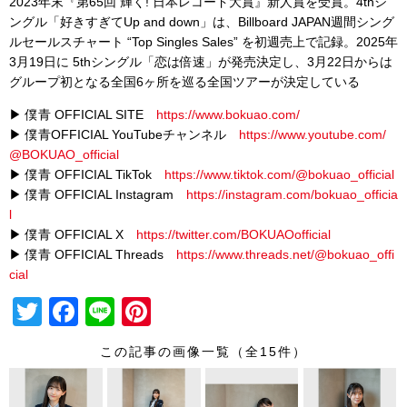
2023年末『第65回 輝く! 日本レコード大賞』新人賞を受賞。4thシ
ングル「好きすぎてUp and down」は、Billboard JAPAN週間シング
ルセールスチャート “Top Singles Sales” を初週売上で記録。2025年
3月19日に 5thシングル「恋は倍速」が発売決定し、3月22日からは
グループ初となる全国6ヶ所を巡る全国ツアーが決定している
▶ 僕青 OFFICIAL SITE
https://www.bokuao.com/
▶ 僕青OFFICIAL YouTubeチャンネル
https://www.youtube.com/
@BOKUAO_official
▶ 僕青 OFFICIAL TikTok
https://www.tiktok.com/@bokuao_official
▶ 僕青 OFFICIAL Instagram
https://instagram.com/bokuao_officia
l
▶ 僕青 OFFICIAL X
https://twitter.com/BOKUAOofficial
▶ 僕青 OFFICIAL Threads
https://www.threads.net/@bokuao_offi
cial
T
F
Li
Pi
wi
a
n
nt
この記事の画像一覧（全15件）
tt
c
e
er
er
e
e