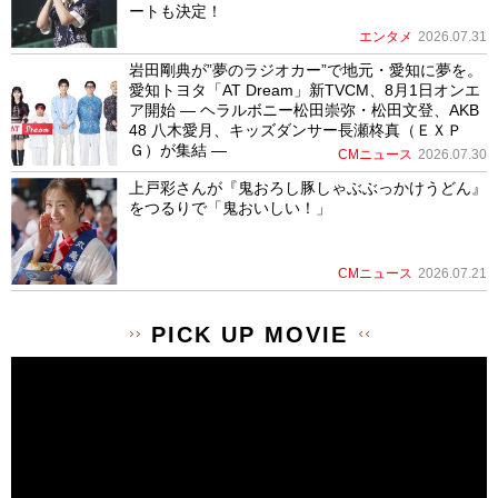
ートも決定！
エンタメ
2026.07.31
岩田剛典が”夢のラジオカー”で地元・愛知に夢を。
愛知トヨタ「AT Dream」新TVCM、8月1日オンエ
ア開始 ― ヘラルボニー松田崇弥・松田文登、AKB
48 八木愛月、キッズダンサー長瀬柊真（ＥＸＰ
Ｇ）が集結 ―
CMニュース
2026.07.30
上戸彩さんが『鬼おろし豚しゃぶぶっかけうどん』
をつるりで「鬼おいしい！」
CMニュース
2026.07.21
PICK UP MOVIE