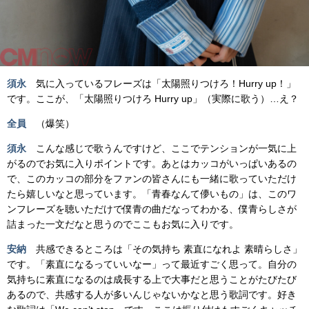
須永
気に入っているフレーズは「太陽照りつけろ！Hurry up！」
です。ここが、「太陽照りつけろ Hurry up」（実際に歌う）…え？
全員
（爆笑）
須永
こんな感じで歌うんですけど、ここでテンションが一気に上
がるのでお気に入りポイントです。あとはカッコがいっぱいあるの
で、このカッコの部分をファンの皆さんにも一緒に歌っていただけ
たら嬉しいなと思っています。「青春なんて儚いもの」は、このワ
ンフレーズを聴いただけで僕青の曲だなってわかる、僕青らしさが
詰まった一文だなと思うのでここもお気に入りです。
安納
共感できるところは「その気持ち 素直になれよ 素晴らしさ」
です。「素直になるっていいなー」って最近すごく思って。自分の
気持ちに素直になるのは成長する上で大事だと思うことがたびたび
あるので、共感する人が多いんじゃないかなと思う歌詞です。好き