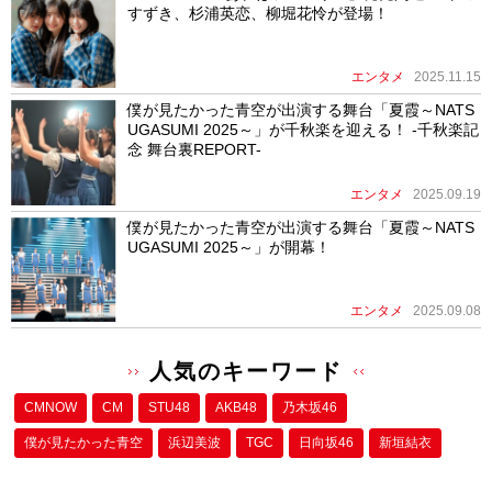
すずき、杉浦英恋、柳堀花怜が登場！
エンタメ
2025.11.15
僕が見たかった青空が出演する舞台「夏霞～NATS
UGASUMI 2025～」が千秋楽を迎える！ -千秋楽記
念 舞台裏REPORT-
エンタメ
2025.09.19
僕が見たかった青空が出演する舞台「夏霞～NATS
UGASUMI 2025～」が開幕！
エンタメ
2025.09.08
人気のキーワード
CMNOW
CM
STU48
AKB48
乃木坂46
僕が⾒たかった⻘空
浜辺美波
TGC
日向坂46
新垣結衣