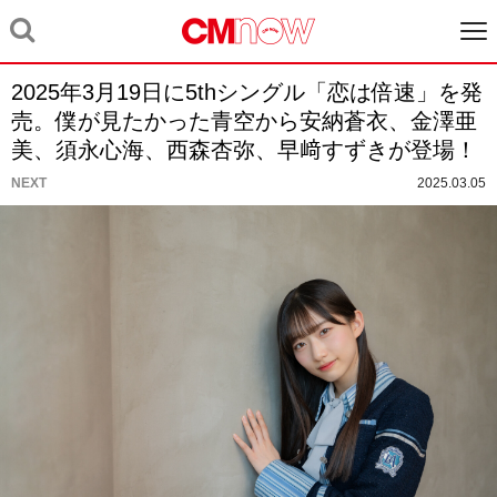
2025年3月19日に5thシングル「恋は倍速」を発
売。僕が見たかった青空から安納蒼衣、金澤亜
美、須永心海、西森杏弥、早﨑すずきが登場！
NEXT
2025.03.05