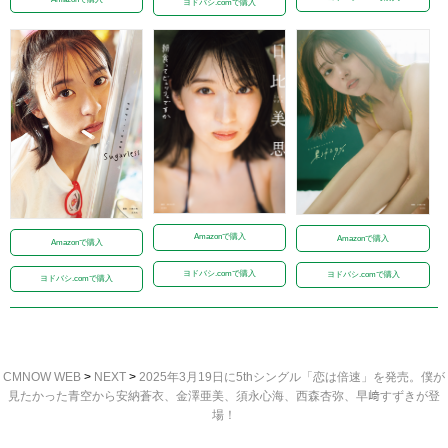
ヨドバシ.comで購入
Amazonで購入
Amazonで購入
Amazonで購入
ヨドバシ.comで購入
ヨドバシ.comで購入
ヨドバシ.comで購入
CMNOW WEB
>
NEXT
>
2025年3月19日に5thシングル「恋は倍速」を発売。僕が
見たかった青空から安納蒼衣、金澤亜美、須永心海、西森杏弥、早﨑すずきが登
場！