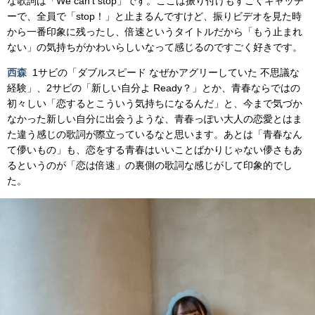
な歌詞は「We can’t stop」です。ここは振り付けもすごくキャッチ
ーで、全員で「stop！」と止まるんですけど、振りビデオを見た時
から一番印象に残ったし、倍速というタイトルだから「もう止まれ
ない」の気持ちがかわいらしいなって感じるのですごく好きです。
西森
1サビの「ダブルスピード なぜかアグリーしていた 不思議な
経験」、2サビの「新しい自分よ Ready？」とか、青春ならではの
初々しい「恋するとこういう気持ちになるんだ」と、今まで気づか
なかった新しい自分に出会うような、青春っぽい大人の恋愛とはま
た違う感じの歌詞が際立っているなと思います。あとは「青春なん
て儚いもの」も、恋をする青春はいいことばかりじゃない儚さもあ
るというのが「恋は倍速」の裏側の歌詞な感じがして印象的でし
た。