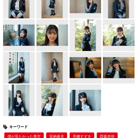
b
st
o
o
k
キーワード
僕が⾒たかった⻘空
安納蒼衣
早﨑すずき
西森杏弥