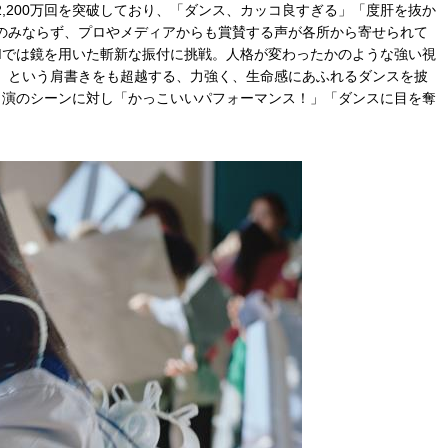
2,200万回を突破しており、「ダンス、カッコ良すぎる」「度肝を抜か
のみならず、プロやメディアからも賞賛する声が各所から寄せられて
Mでは鏡を用いた斬新な振付に挑戦。人格が変わったかのような強い視
」という肩書きをも超越する、力強く、生命感にあふれるダンスを披
木出演のシーンに対し「かっこいいパフォーマンス！」「ダンスに目を奪