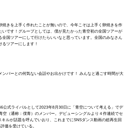
卵焼きを上手く作れたことが無いので、今年こそは上手く卵焼きを作
たいです！グループとしては、僕が見たかった青空初の全国ツアーが
る全国ツアーにして行けたらいいなと思っています。全国のみなさん
けるツアーにします！
メンバーとの何気ない会話やお出かけです！ みんなと過ごす時間が大
46公式ライバルとして2023年8月30日に「青空について考える」でデ
た青空（通称：僕青）のメンバー。デビューシングルより４作連続でセ
のスキルが話題を呼んでいおり、これまでにSNSダンス動画の総再生回
い評価を受けている。