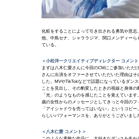
化粧をすることによって引き出される勇気や意志
他、中島セナ、シャララジマ、関口メンディーら
ている。
＜小松洋一クリエイティブディレクター コメント
まずは八木仁愛さんに今回のCMにご参加いただ
さんに出演をオファーさせていただいた理由はそ
した。MVやTikTokなどで話題になっている
ことを見出し、その豹変したときの視線と身体の
「光」のようなものを感じたことを覚えています
歳の女性からのメッセージとしてきっと今回のフ
「アイシャドウを売ってはいない」というコピー
らしいパフォーマンスを、ありがとうございまし
＜八木仁愛 コメント＞
このような素敵な作品に、大好きなダンスを生か