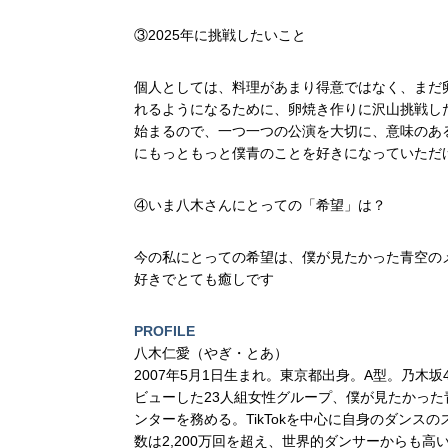
③2025年に挑戦したいこと
個人としては、料理があまり得意ではなく、まだ
れるようになるために、卵焼き作りに沢山挑戦し
始まるので、一つ一つの公演を大切に、意味のあ
にもっともっと僕青のことを好きになっていただ
④いま八木さんにとっての「希望」は？
今の私にとっての希望は、僕が見たかった青空の
好きでとても癒しです
PROFILE
八木仁愛（やぎ・とあ）
2007年5月1日生まれ。東京都出身。A型。乃木坂
ビューした23人組女性グループ、僕が見たかっ
ンターを務める。TikTokを中心に自身のダンス
数は2,200万回を超え、世界的ダンサーからも高