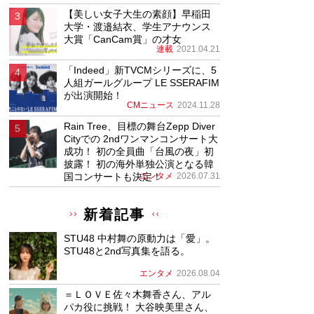
【美しい女子大生の素顔】早稲田
大学・渡邉結衣、学生アナウンス
大賞「CanCam賞」の才女
連載
2021.04.21
「Indeed」新TVCMシリーズに、5
人組ガールグループ LE SSERAFIM
が出演開始！
CMニュース
2024.11.28
Rain Tree、目標の舞台Zepp Diver
Cityでの 2ndワンマンコンサート大
成功！ 初の全員曲「台風の夜」初
披露！ 初の海外単独公演となる韓
国コンサートも決定！
エンタメ
2026.07.31
新着記事
STU48 中村舞の原動力は「愛」。
STU48と2nd写真集を語る。
エンタメ
2026.08.04
＝ＬＯＶＥ佐々木舞香さん、アル
パカ役に挑戦！ 大谷映美里さん、