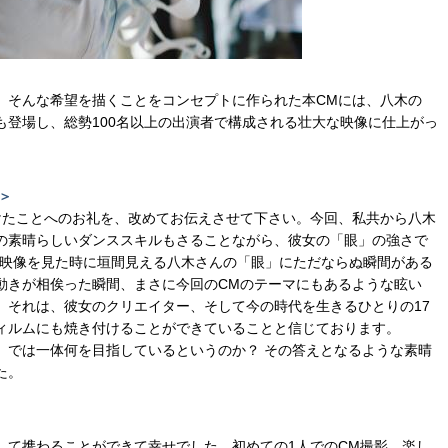
、そんな希望を描くことをコンセプトに作られた本CMには、八木の
も登場し、総勢100名以上の出演者で構成される壮大な映像に仕上がっ
＞
けたことへのお礼を、改めてお伝えさせて下さい。今回、私共から八木
の素晴らしいダンススキルもさることながら、彼女の「眼」の強さで
ダンス映像を見た時に垣間見える八木さんの「眼」にただならぬ瞬間がある
動きが相俟った瞬間、まさに今回のCMのテーマにもあるような眩い
。それは、彼女のクリエイター、そして今の時代を生きるひとりの17
ィルムにも焼き付けることができていることと信じております。
。では一体何を目指しているというのか？ その答えとなるような素晴
た。
して携わることができて幸せでした。初めての1人でのCM撮影。楽し