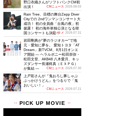
野口衣織さんがソフトバンクCM初
出演！
CMニュース
2026.08.03
Rain Tree、目標の舞台Zepp Diver
Cityでの 2ndワンマンコンサート大
成功！ 初の全員曲「台風の夜」初
披露！ 初の海外単独公演となる韓
国コンサートも決定！
エンタメ
2026.07.31
岩田剛典が”夢のラジオカー”で地
元・愛知に夢を。 愛知トヨタ「AT
Dream」新TVCM、8月1日オンエ
ア開始 ― ヘラルボニー松田崇弥・
松田文登、AKB48 八木愛月、キッ
ズダンサー長瀬柊真（ＥＸＰＧ）
が集結 ―
CMニュース
2026.07.30
上戸彩さんが『鬼おろし豚しゃぶ
ぶっかけうどん』をつるりで「鬼
おいしい！」
CMニュース
2026.07.21
PICK UP MOVIE