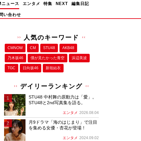
Mニュース
エンタメ
特集
NEXT
編集日記
問い合わせ
人気のキーワード
CMNOW
CM
STU48
AKB48
乃木坂46
僕が⾒たかった⻘空
浜辺美波
TGC
日向坂46
新垣結衣
デイリーランキング
STU48 中村舞の原動力は「愛」。
STU48と2nd写真集を語る。
エンタメ
2026.08.04
月9ドラマ「海のはじまり」で注目
を集める女優・杏花が登場！
エンタメ
2024.09.02