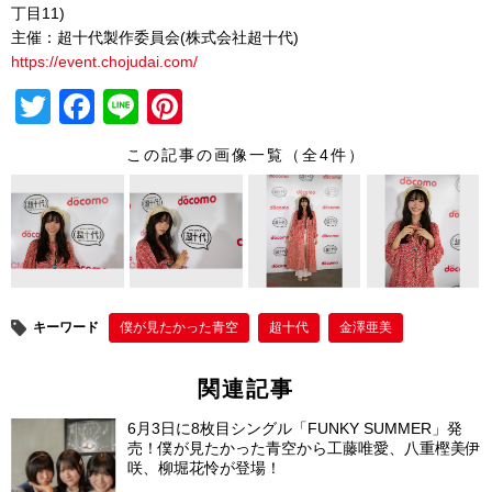
丁⽬11)
主催：超⼗代製作委員会(株式会社超⼗代)
https://event.chojudai.com/
T
F
Li
Pi
wi
a
n
nt
この記事の画像一覧（全4件）
tt
c
e
er
er
e
e
b
st
o
o
キーワード
僕が⾒たかった⻘空
超十代
金澤亜美
k
関連記事
6月3日に8枚目シングル「FUNKY SUMMER」発
売！僕が見たかった青空から工藤唯愛、八重樫美伊
咲、柳堀花怜が登場！