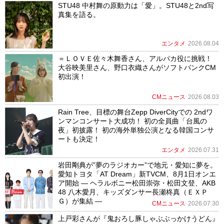
STU48 中村舞の原動力は「愛」。STU48と2nd写
真集を語る。
エンタメ
2026.08.04
＝ＬＯＶＥ佐々木舞香さん、アルパカ役に挑戦！
大谷映美里さん、野口衣織さんがソフトバンクCM
初出演！
CMニュース
2026.08.03
Rain Tree、目標の舞台Zepp DiverCityでの 2ndワ
ンマンコンサート大成功！ 初の全員曲「台風の
夜」初披露！ 初の海外単独公演となる韓国コンサ
ートも決定！
エンタメ
2026.07.31
岩田剛典が”夢のラジオカー”で地元・愛知に夢を。
愛知トヨタ「AT Dream」新TVCM、8月1日オンエ
ア開始 ― ヘラルボニー松田崇弥・松田文登、AKB
48 八木愛月、キッズダンサー長瀬柊真（ＥＸＰ
Ｇ）が集結 ―
CMニュース
2026.07.30
上戸彩さんが『鬼おろし豚しゃぶぶっかけうどん』