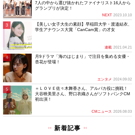
7人の中から選び抜かれたファイナリスト16人から
グランプリが決定！
NEXT
2023.10.10
【美しい女子大生の素顔】早稲田大学・渡邉結衣、
学生アナウンス大賞「CanCam賞」の才女
連載
2021.04.21
月9ドラマ「海のはじまり」で注目を集める女優・
杏花が登場！
エンタメ
2024.09.02
＝ＬＯＶＥ佐々木舞香さん、アルパカ役に挑戦！
大谷映美里さん、野口衣織さんがソフトバンクCM
初出演！
CMニュース
2026.08.03
新着記事