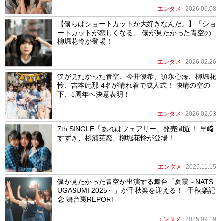
エンタメ
2026.06.08
【僕らはショートカットが大好きなんだ。】「ショ
ートカットが恋しくなる」 僕が見たかった青空の
柳堀花怜が登場！
エンタメ
2026.02.26
僕が見たかった青空、今井優希、須永心海、柳堀花
怜、吉本此那 4名が晴れ着で成人式！ 快晴の空の
下、3周年へ決意表明！
エンタメ
2026.02.03
7th SINGLE「あれはフェアリー」発売間近！ 早﨑
すずき、杉浦英恋、柳堀花怜が登場！
エンタメ
2025.11.15
僕が見たかった青空が出演する舞台「夏霞～NATS
UGASUMI 2025～」が千秋楽を迎える！ -千秋楽記
念 舞台裏REPORT-
エンタメ
2025.09.19