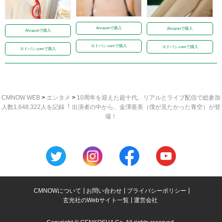
Amazonで購入
Amazonで購入
Amazonで購入
ヨドバシ.comで購入
ヨドバシ.comで購入
ヨドバシ.comで購入
CMNOW WEB
>
エンタメ
>
10周年を迎えた超⼗代。リアルとライブ配信で総参加
⼈数1,648,322⼈を記録︕ 出演者の中から、金澤亜美（僕が見たかった青空）が登
場！
CMNOWについて
お問い合わせ
プライバシーポリシー
玄光社のWebサイト一覧
運営会社