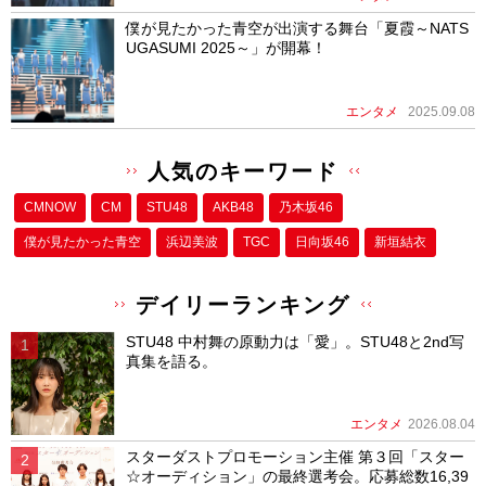
僕が見たかった青空が出演する舞台「夏霞～NATS
UGASUMI 2025～」が開幕！
エンタメ
2025.09.08
人気のキーワード
CMNOW
CM
STU48
AKB48
乃木坂46
僕が⾒たかった⻘空
浜辺美波
TGC
日向坂46
新垣結衣
デイリーランキング
STU48 中村舞の原動力は「愛」。STU48と2nd写
真集を語る。
エンタメ
2026.08.04
スターダストプロモーション主催 第３回「スター
☆オーディション」の最終選考会。応募総数16,39