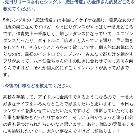
-先日リリースされたシングル「恋は倍速」の金澤さん的見どころを
教えてください。
5thシングルの「恋は倍速」は本当にイケイケな感じ、強気な女の子
目線の楽曲なんですけど、やっぱりダンスがやっぱり一番見どころ
です。僕青史上一番激しく、難しいダンスになっていて、ユニゾン
ダンスだったり、タイトルに「倍速」と入っている通り、早い動き
をしてたり。そういうところをみて欲しいです。個人的にお気に入
りなのは、最初のイントロです。メンバーみんなで顔だけを動かす
フリがあって、八木仁愛ちゃんの手の動きに合わせて同じ方向を向
くんですけど、それが個人的にすごくインパクトがあって好きで
す。
-今後の目標などを教えてください。
高校を卒業して、アイドルに全集中できるようになるので、一番大
好きなライブをいろんなところで頑張りたいと思いますし、今日も
ランウェイを歩かせていただいたんですけど、撮影していただくお
仕事も結構好きだったりするので、そういう何かちょっと違う自分
の道も見つけられたらいいなと思います。 あと、雑誌の専属モデル
にも挑戦したいです。大きい夢なんですけど…頑張ります！