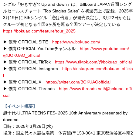
ングル「好きすぎてUp and down」は、Billboard JAPAN週間シング
ルセールスチャート “Top Singles Sales” を初週売上で記録。2025年
3月19日に 5thシングル「恋は倍速」が発売決定し、3月22日からは
グループ初となる全国6ヶ所を巡る全国ツアーが決定している
https://bokuao.com/feature/tour_2025
▶ 僕青 OFFICIAL SITE
https://www.bokuao.com/
▶ 僕青OFFICIAL YouTubeチャンネル
https://www.youtube.com/
@BOKUAO_official
▶ 僕青 OFFICIAL TikTok
https://www.tiktok.com/@bokuao_official
▶ 僕青 OFFICIAL Instagram
https://instagram.com/bokuao_officia
l
▶ 僕青 OFFICIAL X
https://twitter.com/BOKUAOofficial
▶ 僕青 OFFICIAL Threads
https://www.threads.net/@bokuao_offi
cial
【イベント概要】
超⼗代-ULTRA TEENS FES- 2025 10th Anniversary presented by
docomo
日時：2025年3⽉26⽇(⽔)
場所：国⽴代々⽊競技場第⼀体育館(〒150-0041 東京都渋⾕区神南2