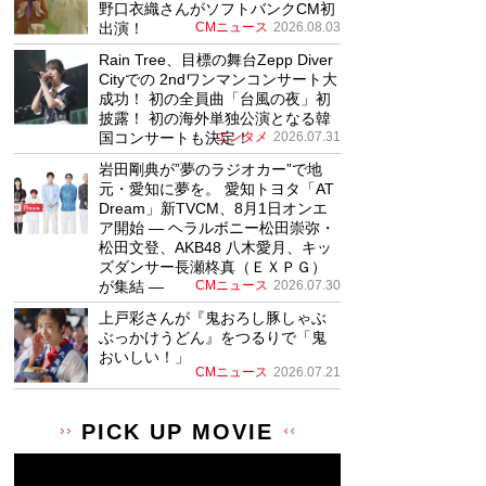
野口衣織さんがソフトバンクCM初
出演！
CMニュース
2026.08.03
Rain Tree、目標の舞台Zepp Diver
Cityでの 2ndワンマンコンサート大
成功！ 初の全員曲「台風の夜」初
披露！ 初の海外単独公演となる韓
国コンサートも決定！
エンタメ
2026.07.31
岩田剛典が”夢のラジオカー”で地
元・愛知に夢を。 愛知トヨタ「AT
Dream」新TVCM、8月1日オンエ
ア開始 ― ヘラルボニー松田崇弥・
松田文登、AKB48 八木愛月、キッ
ズダンサー長瀬柊真（ＥＸＰＧ）
が集結 ―
CMニュース
2026.07.30
上戸彩さんが『鬼おろし豚しゃぶ
ぶっかけうどん』をつるりで「鬼
おいしい！」
CMニュース
2026.07.21
PICK UP MOVIE