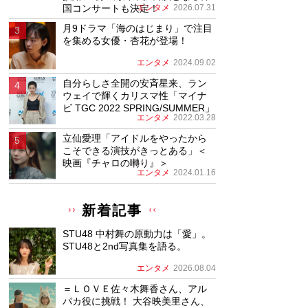
国コンサートも決定！
エンタメ
2026.07.31
月9ドラマ「海のはじまり」で注目
を集める女優・杏花が登場！
エンタメ
2024.09.02
自分らしさ全開の安斉星来、ラン
ウェイで輝くカリスマ性「マイナ
ビ TGC 2022 SPRING/SUMMER」
エンタメ
2022.03.28
立仙愛理「アイドルをやったから
こそできる演技がきっとある」＜
映画『チャロの囀り』＞
エンタメ
2024.01.16
新着記事
STU48 中村舞の原動力は「愛」。
STU48と2nd写真集を語る。
エンタメ
2026.08.04
＝ＬＯＶＥ佐々木舞香さん、アル
パカ役に挑戦！ 大谷映美里さん、