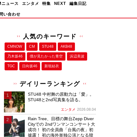
Mニュース
エンタメ
特集
NEXT
編集日記
問い合わせ
人気のキーワード
CMNOW
CM
STU48
AKB48
乃木坂46
僕が⾒たかった⻘空
浜辺美波
TGC
日向坂46
新垣結衣
デイリーランキング
STU48 中村舞の原動力は「愛」。
STU48と2nd写真集を語る。
エンタメ
2026.08.04
Rain Tree、目標の舞台Zepp Diver
Cityでの 2ndワンマンコンサート大
成功！ 初の全員曲「台風の夜」初
披露！ 初の海外単独公演となる韓