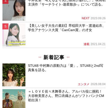
主演作『サーチライト-遊星散歩-』について語る。
NEXT
2023.09.26
【美しい女子大生の素顔】早稲田大学・渡邉結衣、
学生アナウンス大賞「CanCam賞」の才女
連載
2021.04.21
新着記事
STU48 中村舞の原動力は「愛」。STU48と2nd写
真集を語る。
エンタメ
2026.08.04
＝ＬＯＶＥ佐々木舞香さん、アルパカ役に挑戦！
大谷映美里さん、野口衣織さんがソフトバンクCM
初出演！