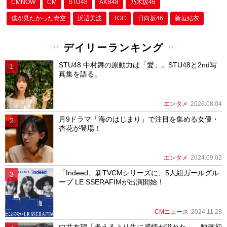
CMNOW
CM
STU48
AKB48
乃木坂46
僕が⾒たかった⻘空
浜辺美波
TGC
日向坂46
新垣結衣
デイリーランキング
STU48 中村舞の原動力は「愛」。STU48と2nd写
真集を語る。
エンタメ
2026.08.04
月9ドラマ「海のはじまり」で注目を集める女優・
杏花が登場！
エンタメ
2024.09.02
「Indeed」新TVCMシリーズに、5人組ガールグル
ープ LE SSERAFIMが出演開始！
CMニュース
2024.11.28
中井友望「考えるより先に感情が溢れた」。映画初