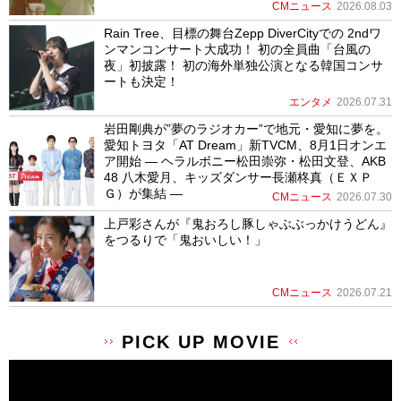
CMニュース
2026.08.03
Rain Tree、目標の舞台Zepp DiverCityでの 2ndワ
ンマンコンサート大成功！ 初の全員曲「台風の
夜」初披露！ 初の海外単独公演となる韓国コンサ
ートも決定！
エンタメ
2026.07.31
岩田剛典が”夢のラジオカー”で地元・愛知に夢を。
愛知トヨタ「AT Dream」新TVCM、8月1日オンエ
ア開始 ― ヘラルボニー松田崇弥・松田文登、AKB
48 八木愛月、キッズダンサー長瀬柊真（ＥＸＰ
Ｇ）が集結 ―
CMニュース
2026.07.30
上戸彩さんが『鬼おろし豚しゃぶぶっかけうどん』
をつるりで「鬼おいしい！」
CMニュース
2026.07.21
PICK UP MOVIE