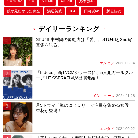
CMNOW
CM
STU48
AKB48
乃木坂46
僕が⾒たかった⻘空
浜辺美波
TGC
日向坂46
新垣結衣
デイリーランキング
STU48 中村舞の原動力は「愛」。STU48と2nd写
真集を語る。
エンタメ
2026.08.04
「Indeed」新TVCMシリーズに、5人組ガールグル
ープ LE SSERAFIMが出演開始！
CMニュース
2024.11.28
月9ドラマ「海のはじまり」で注目を集める女優・
杏花が登場！
エンタメ
2024.09.02
【美しい女子大生の素顔】早稲田大学・渡邉結衣、