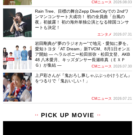
CMニュース
2026.08.03
Rain Tree、目標の舞台Zepp DiverCityでの 2ndワ
ンマンコンサート大成功！ 初の全員曲「台風の
夜」初披露！ 初の海外単独公演となる韓国コンサ
ートも決定！
エンタメ
2026.07.31
岩田剛典が”夢のラジオカー”で地元・愛知に夢を。
愛知トヨタ「AT Dream」新TVCM、8月1日オンエ
ア開始 ― ヘラルボニー松田崇弥・松田文登、AKB
48 八木愛月、キッズダンサー長瀬柊真（ＥＸＰ
Ｇ）が集結 ―
CMニュース
2026.07.30
上戸彩さんが『鬼おろし豚しゃぶぶっかけうどん』
をつるりで「鬼おいしい！」
CMニュース
2026.07.21
PICK UP MOVIE