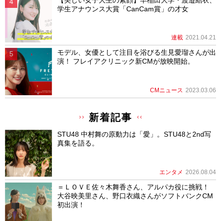
学生アナウンス大賞「CanCam賞」の才女
連載
2021.04.21
モデル、女優として注目を浴びる生見愛瑠さんが出
演！ フレイアクリニック新CMが放映開始。
CMニュース
2023.03.06
新着記事
STU48 中村舞の原動力は「愛」。STU48と2nd写
真集を語る。
エンタメ
2026.08.04
＝ＬＯＶＥ佐々木舞香さん、アルパカ役に挑戦！
大谷映美里さん、野口衣織さんがソフトバンクCM
初出演！