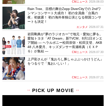
CMニュース
2026.08.03
Rain Tree、目標の舞台Zepp DiverCityでの 2ndワ
ンマンコンサート大成功！ 初の全員曲「台風の
夜」初披露！ 初の海外単独公演となる韓国コンサ
ートも決定！
エンタメ
2026.07.31
岩田剛典が”夢のラジオカー”で地元・愛知に夢を。
愛知トヨタ「AT Dream」新TVCM、8月1日オンエ
ア開始 ― ヘラルボニー松田崇弥・松田文登、AKB
48 八木愛月、キッズダンサー長瀬柊真（ＥＸＰ
Ｇ）が集結 ―
CMニュース
2026.07.30
上戸彩さんが『鬼おろし豚しゃぶぶっかけうどん』
をつるりで「鬼おいしい！」
CMニュース
2026.07.21
PICK UP MOVIE