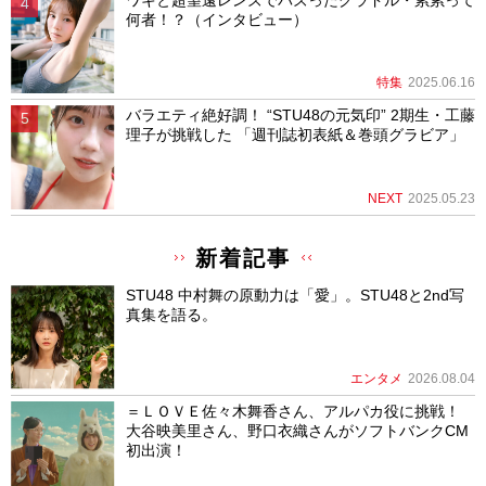
何者！？（インタビュー）
特集
2025.06.16
バラエティ絶好調！ “STU48の元気印” 2期生・工藤
理子が挑戦した 「週刊誌初表紙＆巻頭グラビア」
NEXT
2025.05.23
新着記事
STU48 中村舞の原動力は「愛」。STU48と2nd写
真集を語る。
エンタメ
2026.08.04
＝ＬＯＶＥ佐々木舞香さん、アルパカ役に挑戦！
大谷映美里さん、野口衣織さんがソフトバンクCM
初出演！