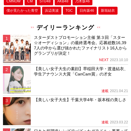
CMNOW
CM
STU48
AKB48
乃木坂46
僕が⾒たかった⻘空
浜辺美波
TGC
日向坂46
新垣結衣
デイリーランキング
スターダストプロモーション主催 第３回「スター
☆オーディション」の最終選考会。応募総数16,39
7人の中から選び抜かれたファイナリスト16人から
グランプリが決定！
NEXT
2023.10.10
【美しい女子大生の素顔】早稲田大学・渡邉結衣、
学生アナウンス大賞「CanCam賞」の才女
連載
2021.04.21
【美しい女子大生】千葉大学4年・坂本桜の美しさ
連載
2023.03.22
ワキと超望遠レンズでバズったグラドル・累累って