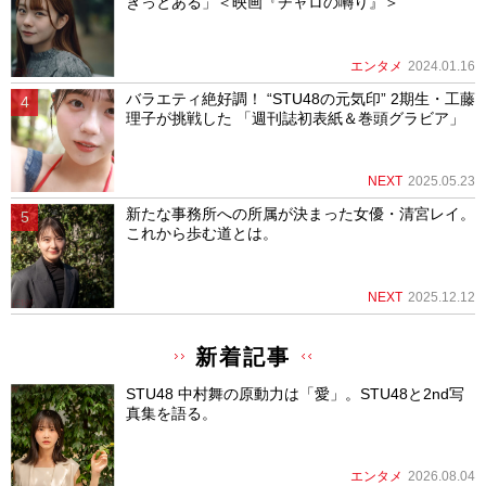
きっとある」＜映画『チャロの囀り』＞
エンタメ
2024.01.16
バラエティ絶好調！ “STU48の元気印” 2期生・工藤
理子が挑戦した 「週刊誌初表紙＆巻頭グラビア」
NEXT
2025.05.23
新たな事務所への所属が決まった女優・清宮レイ。
これから歩む道とは。
NEXT
2025.12.12
新着記事
STU48 中村舞の原動力は「愛」。STU48と2nd写
真集を語る。
エンタメ
2026.08.04