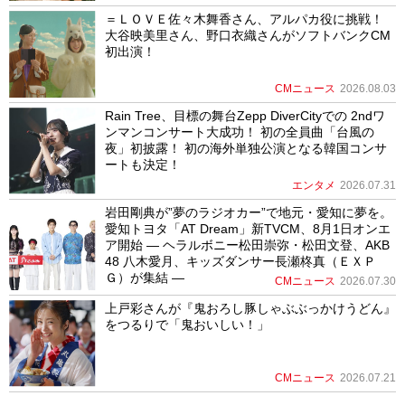
＝ＬＯＶＥ佐々木舞香さん、アルパカ役に挑戦！
大谷映美里さん、野口衣織さんがソフトバンクCM
初出演！
CMニュース
2026.08.03
Rain Tree、目標の舞台Zepp DiverCityでの 2ndワ
ンマンコンサート大成功！ 初の全員曲「台風の
夜」初披露！ 初の海外単独公演となる韓国コンサ
ートも決定！
エンタメ
2026.07.31
岩田剛典が”夢のラジオカー”で地元・愛知に夢を。
愛知トヨタ「AT Dream」新TVCM、8月1日オンエ
ア開始 ― ヘラルボニー松田崇弥・松田文登、AKB
48 八木愛月、キッズダンサー長瀬柊真（ＥＸＰ
Ｇ）が集結 ―
CMニュース
2026.07.30
上戸彩さんが『鬼おろし豚しゃぶぶっかけうどん』
をつるりで「鬼おいしい！」
CMニュース
2026.07.21