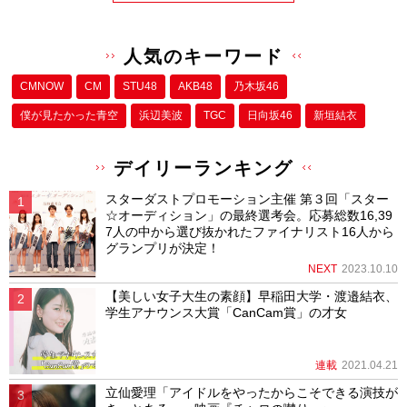
人気のキーワード
CMNOW
CM
STU48
AKB48
乃木坂46
僕が⾒たかった⻘空
浜辺美波
TGC
日向坂46
新垣結衣
デイリーランキング
スターダストプロモーション主催 第３回「スター
☆オーディション」の最終選考会。応募総数16,39
7人の中から選び抜かれたファイナリスト16人から
グランプリが決定！
NEXT
2023.10.10
【美しい女子大生の素顔】早稲田大学・渡邉結衣、
学生アナウンス大賞「CanCam賞」の才女
連載
2021.04.21
立仙愛理「アイドルをやったからこそできる演技が