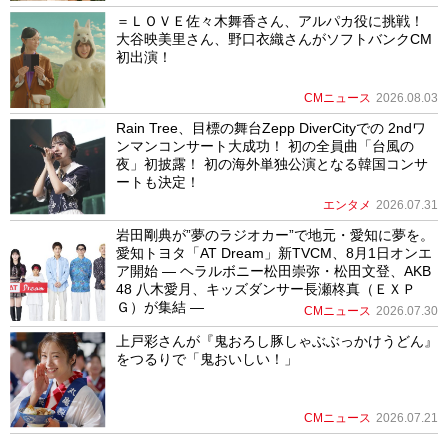
＝ＬＯＶＥ佐々木舞香さん、アルパカ役に挑戦！
大谷映美里さん、野口衣織さんがソフトバンクCM
初出演！
CMニュース
2026.08.03
Rain Tree、目標の舞台Zepp DiverCityでの 2ndワ
ンマンコンサート大成功！ 初の全員曲「台風の
夜」初披露！ 初の海外単独公演となる韓国コンサ
ートも決定！
エンタメ
2026.07.31
岩田剛典が”夢のラジオカー”で地元・愛知に夢を。
愛知トヨタ「AT Dream」新TVCM、8月1日オンエ
ア開始 ― ヘラルボニー松田崇弥・松田文登、AKB
48 八木愛月、キッズダンサー長瀬柊真（ＥＸＰ
Ｇ）が集結 ―
CMニュース
2026.07.30
上戸彩さんが『鬼おろし豚しゃぶぶっかけうどん』
をつるりで「鬼おいしい！」
CMニュース
2026.07.21