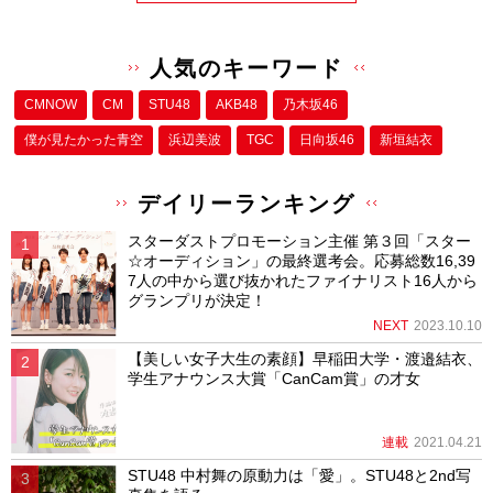
人気のキーワード
CMNOW
CM
STU48
AKB48
乃木坂46
僕が⾒たかった⻘空
浜辺美波
TGC
日向坂46
新垣結衣
デイリーランキング
スターダストプロモーション主催 第３回「スター
☆オーディション」の最終選考会。応募総数16,39
7人の中から選び抜かれたファイナリスト16人から
グランプリが決定！
NEXT
2023.10.10
【美しい女子大生の素顔】早稲田大学・渡邉結衣、
学生アナウンス大賞「CanCam賞」の才女
連載
2021.04.21
STU48 中村舞の原動力は「愛」。STU48と2nd写