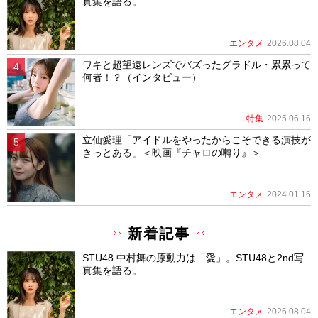
真集を語る。
エンタメ
2026.08.04
ワキと超望遠レンズでバズったグラドル・累累って
何者！？（インタビュー）
特集
2025.06.16
立仙愛理「アイドルをやったからこそできる演技が
きっとある」＜映画『チャロの囀り』＞
エンタメ
2024.01.16
新着記事
STU48 中村舞の原動力は「愛」。STU48と2nd写
真集を語る。
エンタメ
2026.08.04