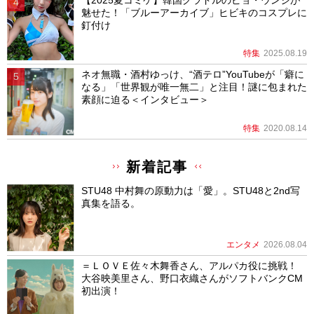
魅せた！「ブルーアーカイブ」ヒビキのコスプレに
釘付け
特集
2025.08.19
ネオ無職・酒村ゆっけ、“酒テロ”YouTubeが「癖に
なる」「世界観が唯一無二」と注目！謎に包まれた
素顔に迫る＜インタビュー＞
特集
2020.08.14
新着記事
STU48 中村舞の原動力は「愛」。STU48と2nd写
真集を語る。
エンタメ
2026.08.04
＝ＬＯＶＥ佐々木舞香さん、アルパカ役に挑戦！
大谷映美里さん、野口衣織さんがソフトバンクCM
初出演！