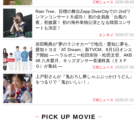
CMニュース
2026.08.03
Rain Tree、目標の舞台Zepp DiverCityでの 2ndワ
ンマンコンサート大成功！ 初の全員曲「台風の
夜」初披露！ 初の海外単独公演となる韓国コンサ
ートも決定！
エンタメ
2026.07.31
岩田剛典が”夢のラジオカー”で地元・愛知に夢を。
愛知トヨタ「AT Dream」新TVCM、8月1日オンエ
ア開始 ― ヘラルボニー松田崇弥・松田文登、AKB
48 八木愛月、キッズダンサー長瀬柊真（ＥＸＰ
Ｇ）が集結 ―
CMニュース
2026.07.30
上戸彩さんが『鬼おろし豚しゃぶぶっかけうどん』
をつるりで「鬼おいしい！」
CMニュース
2026.07.21
PICK UP MOVIE