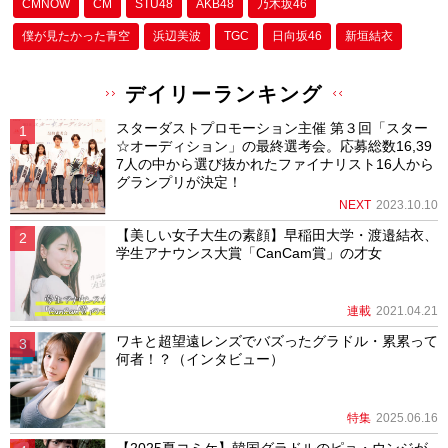
CMNOW
CM
STU48
AKB48
乃木坂46
僕が⾒たかった⻘空
浜辺美波
TGC
日向坂46
新垣結衣
デイリーランキング
スターダストプロモーション主催 第３回「スター
☆オーディション」の最終選考会。応募総数16,39
7人の中から選び抜かれたファイナリスト16人から
グランプリが決定！
NEXT
2023.10.10
【美しい女子大生の素顔】早稲田大学・渡邉結衣、
学生アナウンス大賞「CanCam賞」の才女
連載
2021.04.21
ワキと超望遠レンズでバズったグラドル・累累って
何者！？（インタビュー）
特集
2025.06.16
【2025夏コミケ】韓国グラドルのピョ・ウンジが