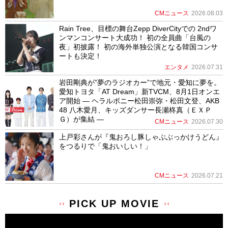
CMニュース
2026.08.03
Rain Tree、目標の舞台Zepp DiverCityでの 2ndワ
ンマンコンサート大成功！ 初の全員曲「台風の
夜」初披露！ 初の海外単独公演となる韓国コンサ
ートも決定！
エンタメ
2026.07.31
岩田剛典が”夢のラジオカー”で地元・愛知に夢を。
愛知トヨタ「AT Dream」新TVCM、8月1日オンエ
ア開始 ― ヘラルボニー松田崇弥・松田文登、AKB
48 八木愛月、キッズダンサー長瀬柊真（ＥＸＰ
Ｇ）が集結 ―
CMニュース
2026.07.30
上戸彩さんが『鬼おろし豚しゃぶぶっかけうどん』
をつるりで「鬼おいしい！」
CMニュース
2026.07.21
PICK UP MOVIE