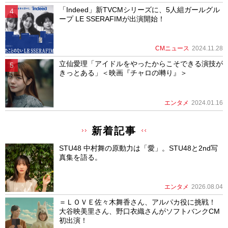
「Indeed」新TVCMシリーズに、5人組ガールグル
ープ LE SSERAFIMが出演開始！
CMニュース
2024.11.28
立仙愛理「アイドルをやったからこそできる演技が
きっとある」＜映画『チャロの囀り』＞
エンタメ
2024.01.16
新着記事
STU48 中村舞の原動力は「愛」。STU48と2nd写
真集を語る。
エンタメ
2026.08.04
＝ＬＯＶＥ佐々木舞香さん、アルパカ役に挑戦！
大谷映美里さん、野口衣織さんがソフトバンクCM
初出演！