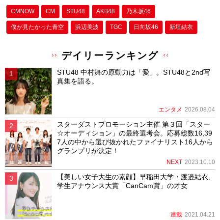
CMNOW
CM
STU48
AKB48
乃木坂46
僕が⾒たかった⻘空
浜辺美波
TGC
日向坂46
新垣結衣
デイリーランキング
STU48 中村舞の原動力は「愛」。STU48と2nd写
真集を語る。
エンタメ
2026.08.04
スターダストプロモーション主催 第３回「スター
☆オーディション」の最終選考会。応募総数16,39
7人の中から選び抜かれたファイナリスト16人から
グランプリが決定！
NEXT
2023.10.10
【美しい女子大生の素顔】早稲田大学・渡邉結衣、
学生アナウンス大賞「CanCam賞」の才女
連載
2021.04.21