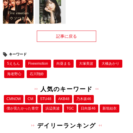
記事に戻る
キーワード
5えもん
Fiveemotion
向葵まる
大塚美波
大橋あかり
海老野心
石川翔鈴
人気のキーワード
CMNOW
CM
STU48
AKB48
乃木坂46
僕が⾒たかった⻘空
浜辺美波
TGC
日向坂46
新垣結衣
デイリーランキング