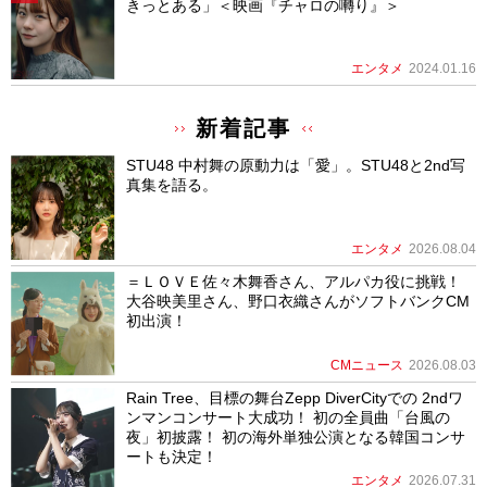
きっとある」＜映画『チャロの囀り』＞
エンタメ
2024.01.16
新着記事
STU48 中村舞の原動力は「愛」。STU48と2nd写
真集を語る。
エンタメ
2026.08.04
＝ＬＯＶＥ佐々木舞香さん、アルパカ役に挑戦！
大谷映美里さん、野口衣織さんがソフトバンクCM
初出演！
CMニュース
2026.08.03
Rain Tree、目標の舞台Zepp DiverCityでの 2ndワ
ンマンコンサート大成功！ 初の全員曲「台風の
夜」初披露！ 初の海外単独公演となる韓国コンサ
ートも決定！
エンタメ
2026.07.31