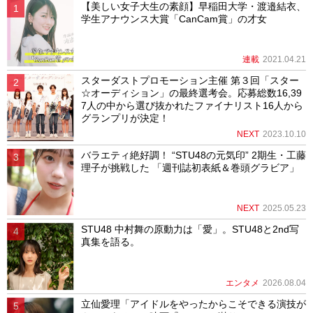
【美しい女子大生の素顔】早稲田大学・渡邉結衣、
学生アナウンス大賞「CanCam賞」の才女
連載
2021.04.21
スターダストプロモーション主催 第３回「スター
☆オーディション」の最終選考会。応募総数16,39
7人の中から選び抜かれたファイナリスト16人から
グランプリが決定！
NEXT
2023.10.10
バラエティ絶好調！ “STU48の元気印” 2期生・工藤
理子が挑戦した 「週刊誌初表紙＆巻頭グラビア」
NEXT
2025.05.23
STU48 中村舞の原動力は「愛」。STU48と2nd写
真集を語る。
エンタメ
2026.08.04
立仙愛理「アイドルをやったからこそできる演技が