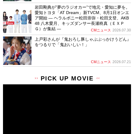
岩田剛典が”夢のラジオカー”で地元・愛知に夢を。
愛知トヨタ「AT Dream」新TVCM、8月1日オンエ
ア開始 ― ヘラルボニー松田崇弥・松田文登、AKB
48 八木愛月、キッズダンサー長瀬柊真（ＥＸＰ
Ｇ）が集結 ―
CMニュース
2026.07.30
上戸彩さんが『鬼おろし豚しゃぶぶっかけうどん』
をつるりで「鬼おいしい！」
CMニュース
2026.07.21
PICK UP MOVIE