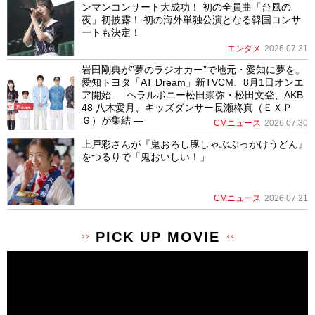
ンマンコンサート大成功！ 初の全員曲「台風の
夜」初披露！ 初の海外単独公演となる韓国コンサ
ートも決定！
エンタメ
2026.07.31
岩田剛典が”夢のラジオカー”で地元・愛知に夢を。
愛知トヨタ「AT Dream」新TVCM、8月1日オンエ
ア開始 ― ヘラルボニー松田崇弥・松田文登、AKB
48 八木愛月、キッズダンサー長瀬柊真（ＥＸＰ
Ｇ）が集結 ―
CMニュース
2026.07.30
上戸彩さんが『鬼おろし豚しゃぶぶっかけうどん』
をつるりで「鬼おいしい！」
CMニュース
2026.07.21
PICK UP MOVIE