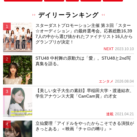
デイリーランキング
スターダストプロモーション主催 第３回「スター
☆オーディション」の最終選考会。応募総数16,39
7人の中から選び抜かれたファイナリスト16人から
グランプリが決定！
NEXT
2023.10.10
STU48 中村舞の原動力は「愛」。STU48と2nd写
真集を語る。
エンタメ
2026.08.04
【美しい女子大生の素顔】早稲田大学・渡邉結衣、
学生アナウンス大賞「CanCam賞」の才女
連載
2021.04.21
立仙愛理「アイドルをやったからこそできる演技が
きっとある」＜映画『チャロの囀り』＞