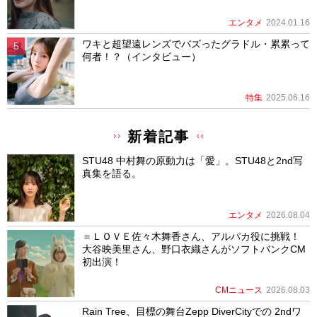
エンタメ
2024.01.16
ワキと超望遠レンズでバズったグラドル・累累って
何者！？（インタビュー）
特集
2025.06.16
新着記事
STU48 中村舞の原動力は「愛」。STU48と2nd写
真集を語る。
エンタメ
2026.08.04
＝ＬＯＶＥ佐々木舞香さん、アルパカ役に挑戦！
大谷映美里さん、野口衣織さんがソフトバンクCM
初出演！
CMニュース
2026.08.03
Rain Tree、目標の舞台Zepp DiverCityでの 2ndワ