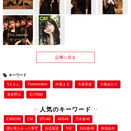
記事に戻る
キーワード
5えもん
Fiveemotion
向葵まる
大塚美波
大橋あかり
海老野心
石川翔鈴
人気のキーワード
CMNOW
CM
STU48
AKB48
乃木坂46
僕が⾒たかった⻘空
浜辺美波
TGC
日向坂46
新垣結衣