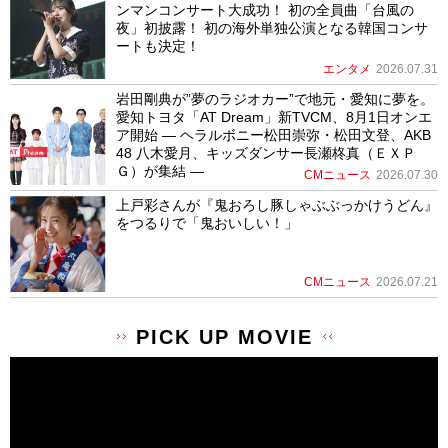
ンマンコンサート大成功！ 初の全員曲「台風の
夜」初披露！ 初の海外単独公演となる韓国コンサ
ートも決定！
エンタメ
2026.07.31
岩田剛典が”夢のラジオカー”で地元・愛知に夢を。
愛知トヨタ「AT Dream」新TVCM、8月1日オンエ
ア開始 ― ヘラルボニー松田崇弥・松田文登、AKB
48 八木愛月、キッズダンサー長瀬柊真（ＥＸＰ
Ｇ）が集結 ―
CMニュース
2026.07.30
上戸彩さんが『鬼おろし豚しゃぶぶっかけうどん』
をつるりで「鬼おいしい！」
CMニュース
2026.07.21
PICK UP MOVIE