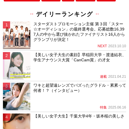
デイリーランキング
スターダストプロモーション主催 第３回「スター
☆オーディション」の最終選考会。応募総数16,39
7人の中から選び抜かれたファイナリスト16人から
グランプリが決定！
NEXT
2023.10.10
【美しい女子大生の素顔】早稲田大学・渡邉結衣、
学生アナウンス大賞「CanCam賞」の才女
連載
2021.04.21
ワキと超望遠レンズでバズったグラドル・累累って
何者！？（インタビュー）
特集
2025.06.16
【美しい女子大生】千葉大学4年・坂本桜の美しさ