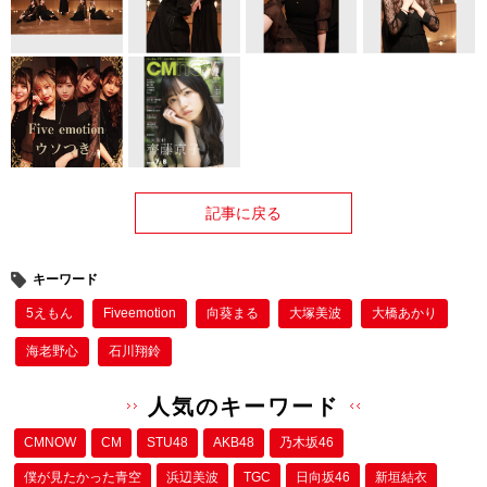
記事に戻る
キーワード
5えもん
Fiveemotion
向葵まる
大塚美波
大橋あかり
海老野心
石川翔鈴
人気のキーワード
CMNOW
CM
STU48
AKB48
乃木坂46
僕が⾒たかった⻘空
浜辺美波
TGC
日向坂46
新垣結衣