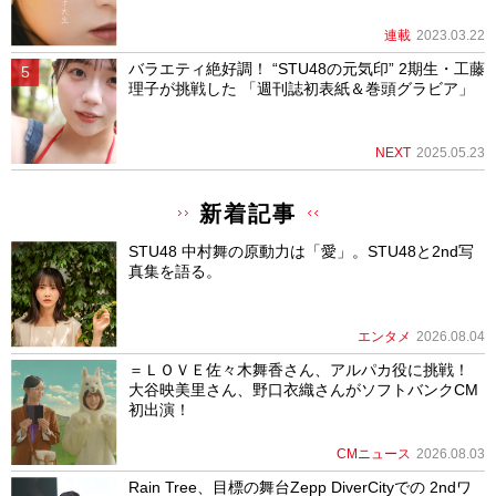
連載
2023.03.22
バラエティ絶好調！ “STU48の元気印” 2期生・工藤
理子が挑戦した 「週刊誌初表紙＆巻頭グラビア」
NEXT
2025.05.23
新着記事
STU48 中村舞の原動力は「愛」。STU48と2nd写
真集を語る。
エンタメ
2026.08.04
＝ＬＯＶＥ佐々木舞香さん、アルパカ役に挑戦！
大谷映美里さん、野口衣織さんがソフトバンクCM
初出演！
CMニュース
2026.08.03
Rain Tree、目標の舞台Zepp DiverCityでの 2ndワ