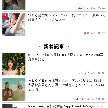
エンタメ
2024.01.16
ワキと超望遠レンズでバズったグラドル・累累って
何者！？（インタビュー）
特集
2025.06.16
新着記事
STU48 中村舞の原動力は「愛」。STU48と2nd写
真集を語る。
エンタメ
2026.08.04
＝ＬＯＶＥ佐々木舞香さん、アルパカ役に挑戦！
大谷映美里さん、野口衣織さんがソフトバンクCM
初出演！
CMニュース
2026.08.03
Rain Tree、目標の舞台Zepp DiverCityでの 2ndワ