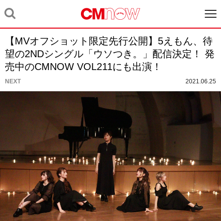
【MVオフショット限定先行公開】5えもん、待
望の2NDシングル「ウソつき。」配信決定！ 発
売中のCMNOW VOL211にも出演！
NEXT
2021.06.25