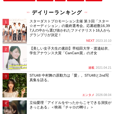
デイリーランキング
スターダストプロモーション主催 第３回「スター
☆オーディション」の最終選考会。応募総数16,39
7人の中から選び抜かれたファイナリスト16人から
グランプリが決定！
NEXT
2023.10.10
【美しい女子大生の素顔】早稲田大学・渡邉結衣、
学生アナウンス大賞「CanCam賞」の才女
連載
2021.04.21
STU48 中村舞の原動力は「愛」。STU48と2nd写
真集を語る。
エンタメ
2026.08.04
立仙愛理「アイドルをやったからこそできる演技が
きっとある」＜映画『チャロの囀り』＞