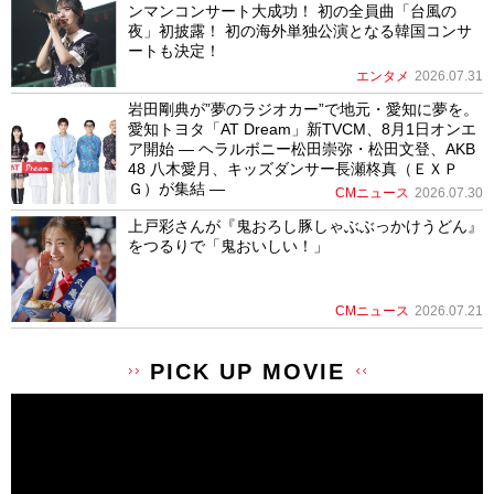
ンマンコンサート大成功！ 初の全員曲「台風の
夜」初披露！ 初の海外単独公演となる韓国コンサ
ートも決定！
エンタメ
2026.07.31
岩田剛典が”夢のラジオカー”で地元・愛知に夢を。
愛知トヨタ「AT Dream」新TVCM、8月1日オンエ
ア開始 ― ヘラルボニー松田崇弥・松田文登、AKB
48 八木愛月、キッズダンサー長瀬柊真（ＥＸＰ
Ｇ）が集結 ―
CMニュース
2026.07.30
上戸彩さんが『鬼おろし豚しゃぶぶっかけうどん』
をつるりで「鬼おいしい！」
CMニュース
2026.07.21
PICK UP MOVIE