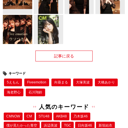
記事に戻る
キーワード
5えもん
Fiveemotion
向葵まる
大塚美波
大橋あかり
海老野心
石川翔鈴
人気のキーワード
CMNOW
CM
STU48
AKB48
乃木坂46
僕が⾒たかった⻘空
浜辺美波
TGC
日向坂46
新垣結衣