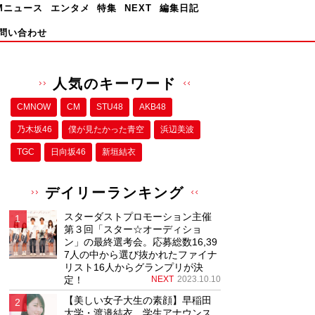
Mニュース
エンタメ
特集
NEXT
編集日記
問い合わせ
人気のキーワード
CMNOW
CM
STU48
AKB48
乃木坂46
僕が⾒たかった⻘空
浜辺美波
TGC
日向坂46
新垣結衣
デイリーランキング
スターダストプロモーション主催
第３回「スター☆オーディショ
ン」の最終選考会。応募総数16,39
7人の中から選び抜かれたファイナ
リスト16人からグランプリが決
定！
NEXT
2023.10.10
【美しい女子大生の素顔】早稲田
大学・渡邉結衣、学生アナウンス