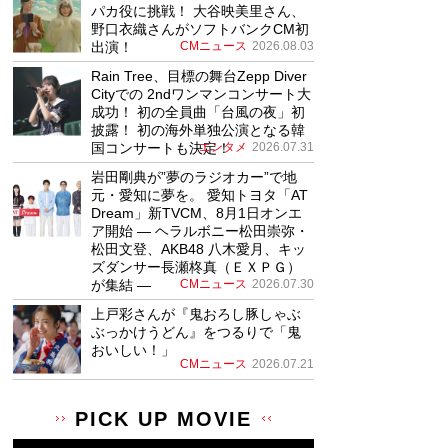
パカ役に挑戦！ 大谷映美里さん、
野口衣織さんがソフトバンクCM初
出演！
CMニュース
2026.08.03
Rain Tree、目標の舞台Zepp Diver
Cityでの 2ndワンマンコンサート大
成功！ 初の全員曲「台風の夜」初
披露！ 初の海外単独公演となる韓
国コンサートも決定！
エンタメ
2026.07.31
岩田剛典が”夢のラジオカー”で地
元・愛知に夢を。 愛知トヨタ「AT
Dream」新TVCM、8月1日オンエ
ア開始 ― ヘラルボニー松田崇弥・
松田文登、AKB48 八木愛月、キッ
ズダンサー長瀬柊真（ＥＸＰＧ）
が集結 ―
CMニュース
2026.07.30
上戸彩さんが『鬼おろし豚しゃぶ
ぶっかけうどん』をつるりで「鬼
おいしい！」
CMニュース
2026.07.21
PICK UP MOVIE