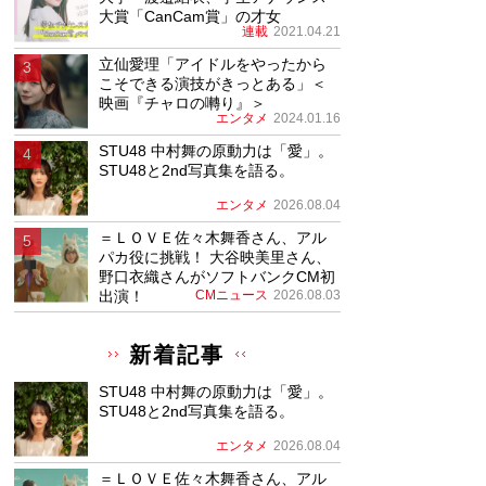
大賞「CanCam賞」の才女
連載
2021.04.21
立仙愛理「アイドルをやったから
こそできる演技がきっとある」＜
映画『チャロの囀り』＞
エンタメ
2024.01.16
STU48 中村舞の原動力は「愛」。
STU48と2nd写真集を語る。
エンタメ
2026.08.04
＝ＬＯＶＥ佐々木舞香さん、アル
パカ役に挑戦！ 大谷映美里さん、
野口衣織さんがソフトバンクCM初
出演！
CMニュース
2026.08.03
新着記事
STU48 中村舞の原動力は「愛」。
STU48と2nd写真集を語る。
エンタメ
2026.08.04
＝ＬＯＶＥ佐々木舞香さん、アル