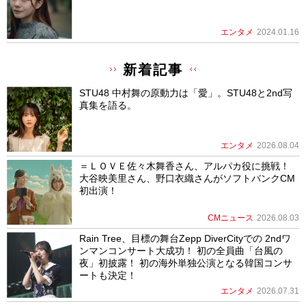
エンタメ
2024.01.16
新着記事
STU48 中村舞の原動力は「愛」。STU48と2nd写
真集を語る。
エンタメ
2026.08.04
＝ＬＯＶＥ佐々木舞香さん、アルパカ役に挑戦！
大谷映美里さん、野口衣織さんがソフトバンクCM
初出演！
CMニュース
2026.08.03
Rain Tree、目標の舞台Zepp DiverCityでの 2ndワ
ンマンコンサート大成功！ 初の全員曲「台風の
夜」初披露！ 初の海外単独公演となる韓国コンサ
ートも決定！
エンタメ
2026.07.31