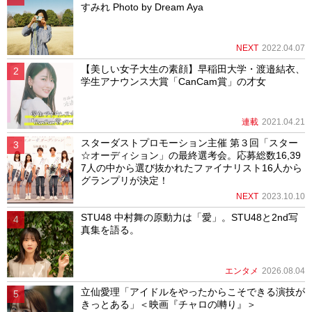
すみれ Photo by Dream Aya
NEXT
2022.04.07
【美しい女子大生の素顔】早稲田大学・渡邉結衣、
学生アナウンス大賞「CanCam賞」の才女
連載
2021.04.21
スターダストプロモーション主催 第３回「スター
☆オーディション」の最終選考会。応募総数16,39
7人の中から選び抜かれたファイナリスト16人から
グランプリが決定！
NEXT
2023.10.10
STU48 中村舞の原動力は「愛」。STU48と2nd写
真集を語る。
エンタメ
2026.08.04
立仙愛理「アイドルをやったからこそできる演技が
きっとある」＜映画『チャロの囀り』＞