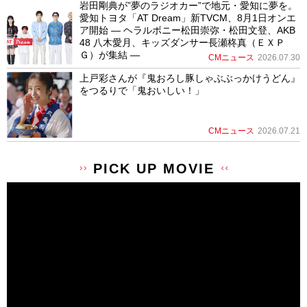
岩田剛典が”夢のラジオカー”で地元・愛知に夢を。
愛知トヨタ「AT Dream」新TVCM、8月1日オンエ
ア開始 ― ヘラルボニー松田崇弥・松田文登、AKB
48 八木愛月、キッズダンサー長瀬柊真（ＥＸＰ
Ｇ）が集結 ―
CMニュース
2026.07.30
上戸彩さんが『鬼おろし豚しゃぶぶっかけうどん』
をつるりで「鬼おいしい！」
CMニュース
2026.07.21
PICK UP MOVIE