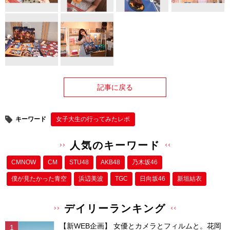
記事に戻る
キーワード
女子大生の行ってみたレポ
人気のキーワード
CMNOW
CM
STU48
AKB48
乃木坂46
僕が⾒たかった⻘空
浜辺美波
TGC
日向坂46
新垣結衣
デイリーランキング
【新WEB企画】 女優とカメラとフィルムと。花岡