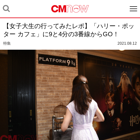
【女子大生の行ってみたレポ】「ハリー・ポッ
ター カフェ」に9と4分の3番線からGO！
特集
2021.08.12