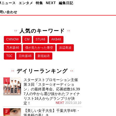
Mニュース
エンタメ
特集
NEXT
編集日記
問い合わせ
人気のキーワード
CMNOW
CM
STU48
AKB48
乃木坂46
僕が⾒たかった⻘空
浜辺美波
TGC
日向坂46
新垣結衣
デイリーランキング
スターダストプロモーション主催
第３回「スター☆オーディショ
ン」の最終選考会。応募総数16,39
7人の中から選び抜かれたファイナ
リスト16人からグランプリが決
定！
NEXT
2023.10.10
【美しい女子大生】千葉大学4年・
坂本桜の美しさ