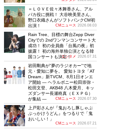
＝ＬＯＶＥ佐々木舞香さん、アル
パカ役に挑戦！ 大谷映美里さん、
野口衣織さんがソフトバンクCM初
出演！
CMニュース
2026.08.03
Rain Tree、目標の舞台Zepp Diver
Cityでの 2ndワンマンコンサート大
成功！ 初の全員曲「台風の夜」初
披露！ 初の海外単独公演となる韓
国コンサートも決定！
エンタメ
2026.07.31
岩田剛典が”夢のラジオカー”で地
元・愛知に夢を。 愛知トヨタ「AT
Dream」新TVCM、8月1日オンエ
ア開始 ― ヘラルボニー松田崇弥・
松田文登、AKB48 八木愛月、キッ
ズダンサー長瀬柊真（ＥＸＰＧ）
が集結 ―
CMニュース
2026.07.30
上戸彩さんが『鬼おろし豚しゃぶ
ぶっかけうどん』をつるりで「鬼
おいしい！」
CMニュース
2026.07.21