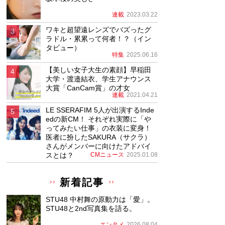
連載
2023.03.22
ワキと超望遠レンズでバズったグ
ラドル・累累って何者！？（イン
タビュー）
特集
2025.06.16
【美しい女子大生の素顔】早稲田
大学・渡邉結衣、学生アナウンス
大賞「CanCam賞」の才女
連載
2021.04.21
LE SSERAFIM 5人が出演するInde
edの新CM！ それぞれ実際に「や
ってみたい仕事」の衣装に変身！
医者に扮したSAKURA（サクラ）
さんがメンバーに向けたアドバイ
スとは？
CMニュース
2025.01.08
新着記事
STU48 中村舞の原動力は「愛」。
STU48と2nd写真集を語る。
エンタメ
2026.08.04