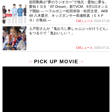
岩田剛典が”夢のラジオカー”で地元・愛知に夢を。
愛知トヨタ「AT Dream」新TVCM、8月1日オンエ
ア開始 ― ヘラルボニー松田崇弥・松田文登、AKB
48 八木愛月、キッズダンサー長瀬柊真（ＥＸＰ
Ｇ）が集結 ―
CMニュース
2026.07.30
上戸彩さんが『鬼おろし豚しゃぶぶっかけうどん』
をつるりで「鬼おいしい！」
CMニュース
2026.07.21
PICK UP MOVIE