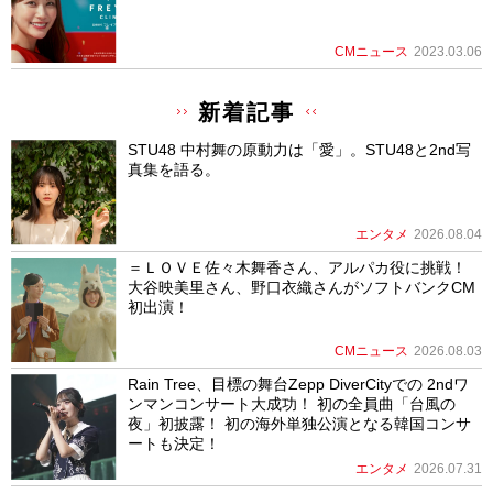
CMニュース
2023.03.06
新着記事
STU48 中村舞の原動力は「愛」。STU48と2nd写
真集を語る。
エンタメ
2026.08.04
＝ＬＯＶＥ佐々木舞香さん、アルパカ役に挑戦！
大谷映美里さん、野口衣織さんがソフトバンクCM
初出演！
CMニュース
2026.08.03
Rain Tree、目標の舞台Zepp DiverCityでの 2ndワ
ンマンコンサート大成功！ 初の全員曲「台風の
夜」初披露！ 初の海外単独公演となる韓国コンサ
ートも決定！
エンタメ
2026.07.31