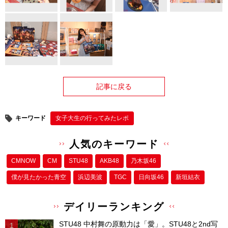
記事に戻る
キーワード
女子大生の行ってみたレポ
人気のキーワード
CMNOW
CM
STU48
AKB48
乃木坂46
僕が⾒たかった⻘空
浜辺美波
TGC
日向坂46
新垣結衣
デイリーランキング
STU48 中村舞の原動力は「愛」。STU48と2nd写