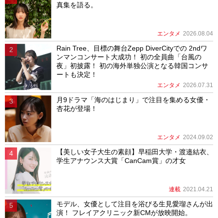
真集を語る。
エンタメ
2026.08.04
Rain Tree、目標の舞台Zepp DiverCityでの 2ndワ
ンマンコンサート大成功！ 初の全員曲「台風の
夜」初披露！ 初の海外単独公演となる韓国コンサ
ートも決定！
エンタメ
2026.07.31
月9ドラマ「海のはじまり」で注目を集める女優・
杏花が登場！
エンタメ
2024.09.02
【美しい女子大生の素顔】早稲田大学・渡邉結衣、
学生アナウンス大賞「CanCam賞」の才女
連載
2021.04.21
モデル、女優として注目を浴びる生見愛瑠さんが出
演！ フレイアクリニック新CMが放映開始。