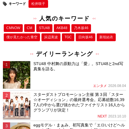
キーワード
松井咲子
人気のキーワード
CMNOW
CM
STU48
AKB48
乃木坂46
僕が⾒たかった⻘空
浜辺美波
TGC
日向坂46
新垣結衣
デイリーランキング
STU48 中村舞の原動力は「愛」。STU48と2nd写
真集を語る。
エンタメ
2026.08.04
スターダストプロモーション主催 第３回「スター
☆オーディション」の最終選考会。応募総数16,39
7人の中から選び抜かれたファイナリスト16人から
グランプリが決定！
NEXT
2023.10.10
eggモデル・まぁみ、初写真集で「エロいけどヘル