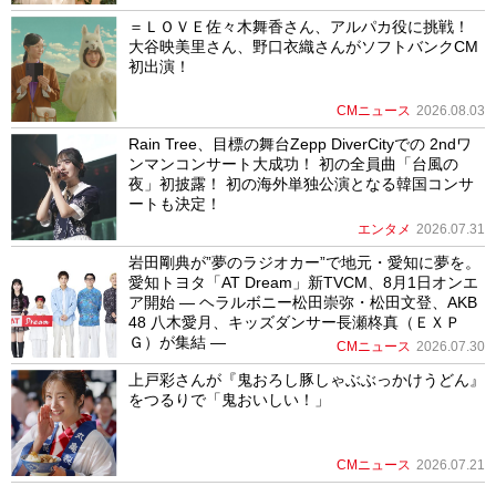
＝ＬＯＶＥ佐々木舞香さん、アルパカ役に挑戦！
大谷映美里さん、野口衣織さんがソフトバンクCM
初出演！
CMニュース
2026.08.03
Rain Tree、目標の舞台Zepp DiverCityでの 2ndワ
ンマンコンサート大成功！ 初の全員曲「台風の
夜」初披露！ 初の海外単独公演となる韓国コンサ
ートも決定！
エンタメ
2026.07.31
岩田剛典が”夢のラジオカー”で地元・愛知に夢を。
愛知トヨタ「AT Dream」新TVCM、8月1日オンエ
ア開始 ― ヘラルボニー松田崇弥・松田文登、AKB
48 八木愛月、キッズダンサー長瀬柊真（ＥＸＰ
Ｇ）が集結 ―
CMニュース
2026.07.30
上戸彩さんが『鬼おろし豚しゃぶぶっかけうどん』
をつるりで「鬼おいしい！」
CMニュース
2026.07.21