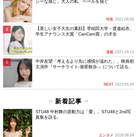
シーな感じ」大人の私、ベールを脱ぐ
特集
2021.08.06
【美しい女子大生の素顔】早稲田大学・渡邉結衣、
学生アナウンス大賞「CanCam賞」の才女
連載
2021.04.21
中井友望「考えるより先に感情が溢れた」。映画初
主演作『サーチライト-遊星散歩-』について語る。
NEXT
2023.09.26
新着記事
STU48 中村舞の原動力は「愛」。STU48と2nd写
真集を語る。
エンタメ
2026.08.04