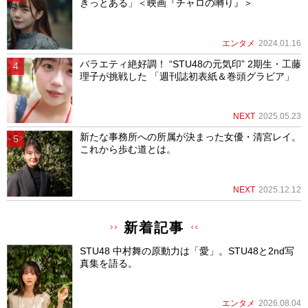
きっとある」＜映画『チャロの囀り』＞
エンタメ
2024.01.16
バラエティ絶好調！ “STU48の元気印” 2期生・工藤
理子が挑戦した 「週刊誌初表紙＆巻頭グラビア」
NEXT
2025.05.23
新たな事務所への所属が決まった女優・清宮レイ。
これから歩む道とは。
NEXT
2025.12.12
新着記事
STU48 中村舞の原動力は「愛」。STU48と2nd写
真集を語る。
エンタメ
2026.08.04