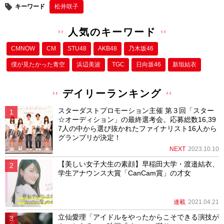
キーワード
松井咲子
人気のキーワード
CMNOW
CM
STU48
AKB48
乃木坂46
僕が⾒たかった⻘空
浜辺美波
TGC
日向坂46
新垣結衣
デイリーランキング
スターダストプロモーション主催 第３回「スター
☆オーディション」の最終選考会。応募総数16,39
7人の中から選び抜かれたファイナリスト16人から
グランプリが決定！
NEXT
2023.10.10
【美しい女子大生の素顔】早稲田大学・渡邉結衣、
学生アナウンス大賞「CanCam賞」の才女
連載
2021.04.21
立仙愛理「アイドルをやったからこそできる演技が