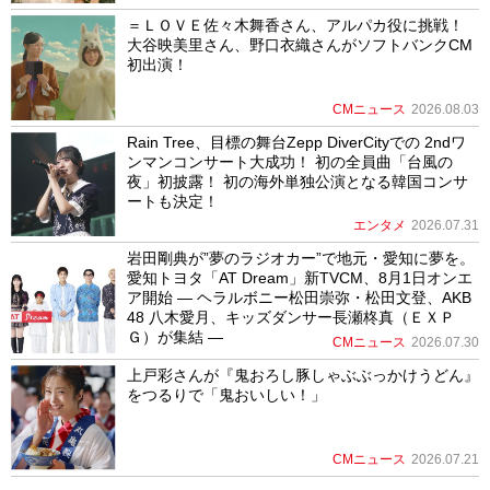
＝ＬＯＶＥ佐々木舞香さん、アルパカ役に挑戦！
大谷映美里さん、野口衣織さんがソフトバンクCM
初出演！
CMニュース
2026.08.03
Rain Tree、目標の舞台Zepp DiverCityでの 2ndワ
ンマンコンサート大成功！ 初の全員曲「台風の
夜」初披露！ 初の海外単独公演となる韓国コンサ
ートも決定！
エンタメ
2026.07.31
岩田剛典が”夢のラジオカー”で地元・愛知に夢を。
愛知トヨタ「AT Dream」新TVCM、8月1日オンエ
ア開始 ― ヘラルボニー松田崇弥・松田文登、AKB
48 八木愛月、キッズダンサー長瀬柊真（ＥＸＰ
Ｇ）が集結 ―
CMニュース
2026.07.30
上戸彩さんが『鬼おろし豚しゃぶぶっかけうどん』
をつるりで「鬼おいしい！」
CMニュース
2026.07.21