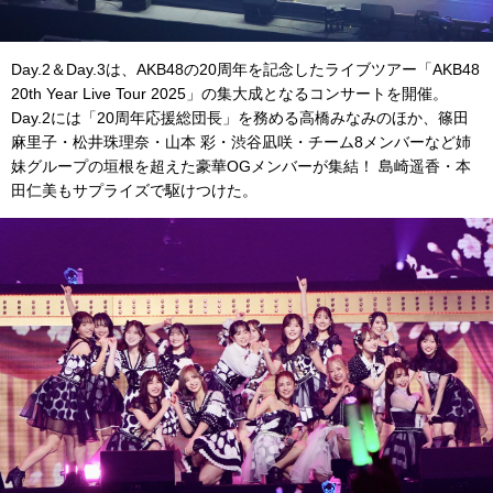
Day.2＆Day.3は、AKB48の20周年を記念したライブツアー「AKB48
20th Year Live Tour 2025」の集大成となるコンサートを開催。
Day.2には「20周年応援総団長」を務める高橋みなみのほか、篠田
麻里子・松井珠理奈・山本 彩・渋谷凪咲・チーム8メンバーなど姉
妹グループの垣根を超えた豪華OGメンバーが集結！ 島崎遥香・本
田仁美もサプライズで駆けつけた。