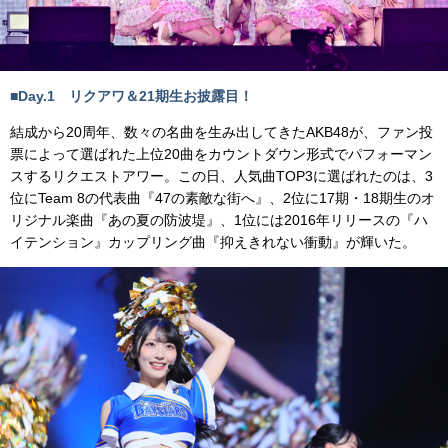
■Day.1 リクアワ＆21期生お披露目！
結成から20周年、数々の名曲を生み出してきたAKB48が、ファン投
票によって選ばれた上位20曲をカウントダウン形式でパフォーマン
スするリクエストアワー。この日、人気曲TOP3に選ばれたのは、3
位にTeam 8の代表曲『47の素敵な街へ』、2位に17期・18期生のオ
リジナル楽曲『あの夏の防波堤』、1位には2016年リリースの『ハ
イテンション』カップリング曲『抑えきれない衝動』が輝いた。