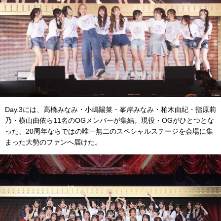
Day.3には、高橋みなみ・小嶋陽菜・峯岸みなみ・柏木由紀・指原莉
乃・横山由依ら11名のOGメンバーが集結。現役・OGがひとつとな
った、20周年ならではの唯一無二のスペシャルステージを会場に集
まった大勢のファンへ届けた。