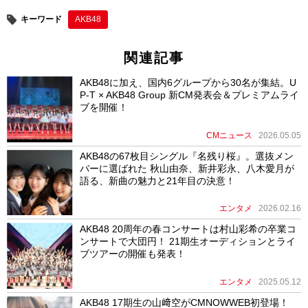
キーワード
AKB48
関連記事
AKB48に加え、国内6グループから30名が集結。U
P-T × AKB48 Group 新CM発表会＆プレミアムライ
ブを開催！
CMニュース
2026.05.05
AKB48の67枚目シングル『名残り桜』。選抜メン
バーに選ばれた 秋山由奈、新井彩永、八木愛月が
語る、新曲の魅力と21年目の決意！
エンタメ
2026.02.16
AKB48 20周年の春コンサートは村山彩希の卒業コ
ンサートで大団円！ 21期生オーディションとライ
ブツアーの開催も発表！
エンタメ
2025.05.12
AKB48 17期生の山﨑空がCMNOWWEB初登場！