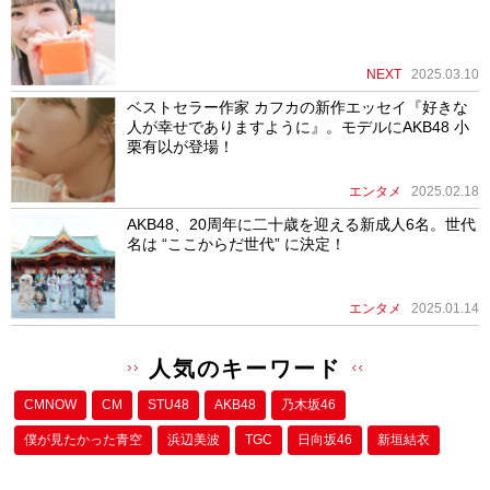
NEXT
2025.03.10
ベストセラー作家 カフカの新作エッセイ『好きな
人が幸せでありますように』。モデルにAKB48 小
栗有以が登場！
エンタメ
2025.02.18
AKB48、20周年に二十歳を迎える新成人6名。世代
名は “ここからだ世代” に決定！
エンタメ
2025.01.14
人気のキーワード
CMNOW
CM
STU48
AKB48
乃木坂46
僕が⾒たかった⻘空
浜辺美波
TGC
日向坂46
新垣結衣