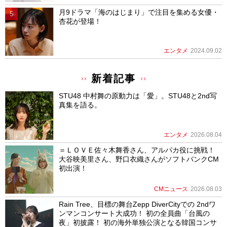
月9ドラマ「海のはじまり」で注目を集める女優・
杏花が登場！
エンタメ
2024.09.02
新着記事
STU48 中村舞の原動力は「愛」。STU48と2nd写
真集を語る。
エンタメ
2026.08.04
＝ＬＯＶＥ佐々木舞香さん、アルパカ役に挑戦！
大谷映美里さん、野口衣織さんがソフトバンクCM
初出演！
CMニュース
2026.08.03
Rain Tree、目標の舞台Zepp DiverCityでの 2ndワ
ンマンコンサート大成功！ 初の全員曲「台風の
夜」初披露！ 初の海外単独公演となる韓国コンサ