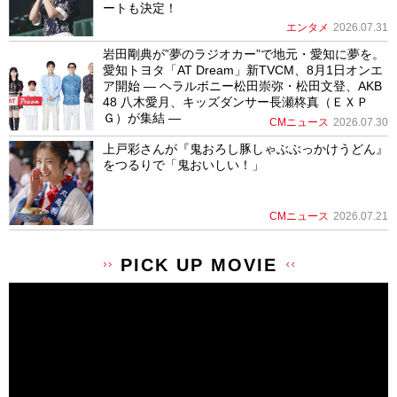
ートも決定！
エンタメ
2026.07.31
岩田剛典が”夢のラジオカー”で地元・愛知に夢を。
愛知トヨタ「AT Dream」新TVCM、8月1日オンエ
ア開始 ― ヘラルボニー松田崇弥・松田文登、AKB
48 八木愛月、キッズダンサー長瀬柊真（ＥＸＰ
Ｇ）が集結 ―
CMニュース
2026.07.30
上戸彩さんが『鬼おろし豚しゃぶぶっかけうどん』
をつるりで「鬼おいしい！」
CMニュース
2026.07.21
PICK UP MOVIE