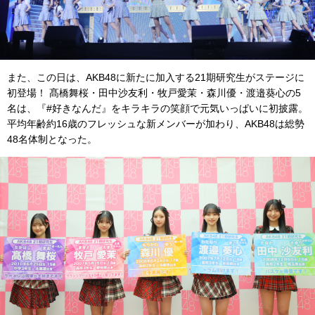
また、この日は、AKB48に新たに加入する21期研究生がステージに
初登場！ 髙橋舞桜・田中沙友利・牧戸愛茉・森川優・渡邉葵心の5
名は、『#好きなんだ』をキラキラの笑顔で元気いっぱいに初披露。
平均年齢約16歳のフレッシュな新メンバーが加わり、AKB48は総勢
48名体制となった。