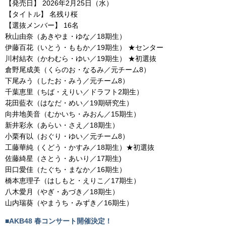
【発売日】 2026年2月25日（水）
【タイトル】 名残り桜
【選抜メンバー】 16名
秋山由奈（あきやま・ゆな／18期生）
伊藤百花（いとう・ももか／19期生） ★センター
川村結衣（かわむら・ゆい／19期生） ★初選抜
倉野尾成美（くらのお・なるみ／元チーム8）
下尾みう（したお・みう／元チーム8）
千葉恵里（ちば・えりい／ドラフト2期生）
花田藍衣（はなだ・めい／19期研究生）
向井地美音（むかいち・みおん／15期生）
新井彩永（あらい・さえ／18期生）
小栗有以（おぐり・ゆい／元チーム8）
工藤華純（くどう・かすみ／18期生）★初選抜
佐藤綺星（さとう・あいり／17期生)
田口愛佳（たぐち・まなか／16期生）
橋本恵理子（はしもと・えりこ／17期生）
八木愛月（やぎ・あづき／18期生）
山内瑞葵（やまうち・みずき／16期生）
■AKB48 春コンサート開催決定！