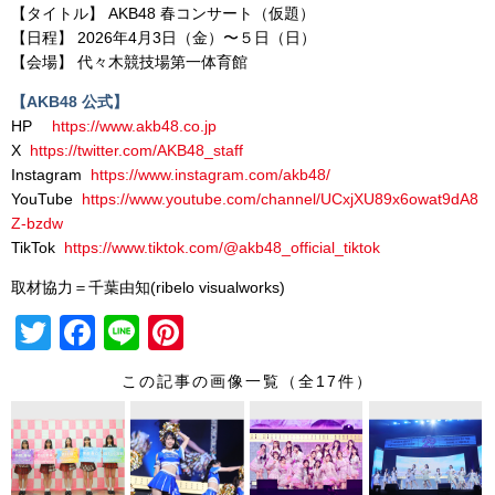
【タイトル】 AKB48 春コンサート（仮題）
【日程】 2026年4月3日（金）〜５日（日）
【会場】 代々木競技場第一体育館
【AKB48 公式】
HP
https://www.akb48.co.jp
X
https://twitter.com/AKB48_staff
Instagram
https://www.instagram.com/akb48/
YouTube
https://www.youtube.com/channel/UCxjXU89x6owat9dA8
Z-bzdw
TikTok
https://www.tiktok.com/@akb48_official_tiktok
取材協力＝千葉由知(ribelo visualworks)
T
F
Li
Pi
wi
a
n
nt
この記事の画像一覧（全17件）
tt
c
e
er
er
e
e
b
st