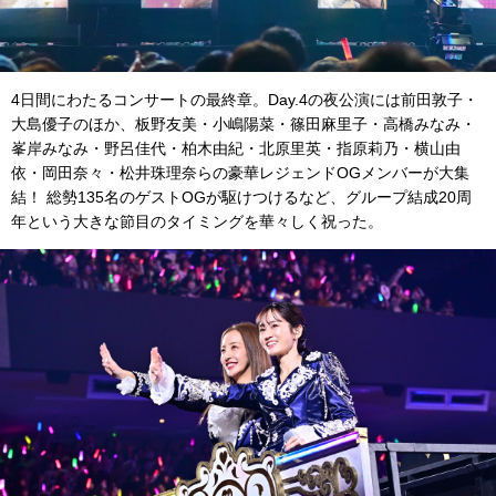
4日間にわたるコンサートの最終章。Day.4の夜公演には前田敦子・
大島優子のほか、板野友美・小嶋陽菜・篠田麻里子・高橋みなみ・
峯岸みなみ・野呂佳代・柏木由紀・北原里英・指原莉乃・横山由
依・岡田奈々・松井珠理奈らの豪華レジェンドOGメンバーが大集
結！ 総勢135名のゲストOGが駆けつけるなど、グループ結成20周
年という大きな節目のタイミングを華々しく祝った。