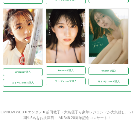
ヨドバシ.comで購入
Amazonで購入
Amazonで購入
Amazonで購入
ヨドバシ.comで購入
ヨドバシ.comで購入
ヨドバシ.comで購入
CMNOW WEB
>
エンタメ
>
前田敦子・大島優子ら豪華レジェンドが大集結し、 21
期生5名をお披露目！ AKB48 20周年記念コンサート！