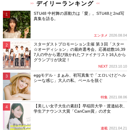
デイリーランキング
STU48 中村舞の原動力は「愛」。STU48と2nd写
真集を語る。
エンタメ
2026.08.04
スターダストプロモーション主催 第３回「スター
☆オーディション」の最終選考会。応募総数16,39
7人の中から選び抜かれたファイナリスト16人から
グランプリが決定！
NEXT
2023.10.10
eggモデル・まぁみ、初写真集で「エロいけどヘル
シーな感じ」大人の私、ベールを脱ぐ
特集
2021.08.06
【美しい女子大生の素顔】早稲田大学・渡邉結衣、
学生アナウンス大賞「CanCam賞」の才女
連載
2021.04.21