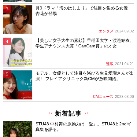
月9ドラマ「海のはじまり」で注目を集める女優・
杏花が登場！
エンタメ
2024.09.02
【美しい女子大生の素顔】早稲田大学・渡邉結衣、
学生アナウンス大賞「CanCam賞」の才女
連載
2021.04.21
モデル、女優として注目を浴びる生見愛瑠さんが出
演！ フレイアクリニック新CMが放映開始。
CMニュース
2023.03.06
新着記事
STU48 中村舞の原動力は「愛」。STU48と2nd写
真集を語る。