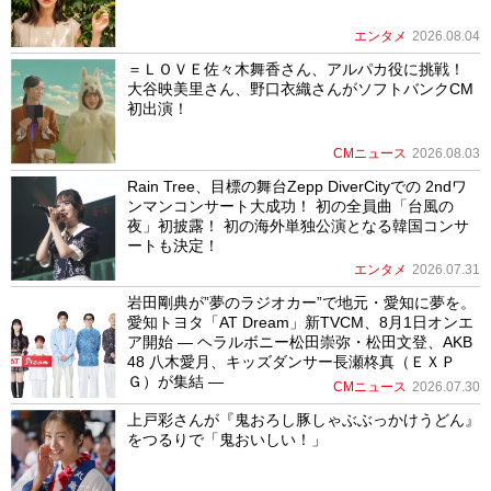
エンタメ
2026.08.04
＝ＬＯＶＥ佐々木舞香さん、アルパカ役に挑戦！
大谷映美里さん、野口衣織さんがソフトバンクCM
初出演！
CMニュース
2026.08.03
Rain Tree、目標の舞台Zepp DiverCityでの 2ndワ
ンマンコンサート大成功！ 初の全員曲「台風の
夜」初披露！ 初の海外単独公演となる韓国コンサ
ートも決定！
エンタメ
2026.07.31
岩田剛典が”夢のラジオカー”で地元・愛知に夢を。
愛知トヨタ「AT Dream」新TVCM、8月1日オンエ
ア開始 ― ヘラルボニー松田崇弥・松田文登、AKB
48 八木愛月、キッズダンサー長瀬柊真（ＥＸＰ
Ｇ）が集結 ―
CMニュース
2026.07.30
上戸彩さんが『鬼おろし豚しゃぶぶっかけうどん』
をつるりで「鬼おいしい！」