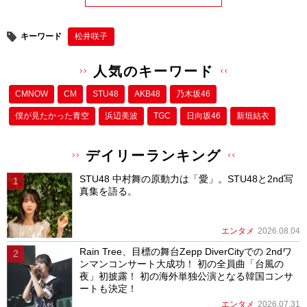
キーワード
松井咲子
人気のキーワード
CMNOW
CM
STU48
AKB48
乃木坂46
僕が⾒たかった⻘空
浜辺美波
TGC
日向坂46
新垣結衣
デイリーランキング
STU48 中村舞の原動力は「愛」。STU48と2nd写
真集を語る。
エンタメ
2026.08.04
Rain Tree、目標の舞台Zepp DiverCityでの 2ndワ
ンマンコンサート大成功！ 初の全員曲「台風の
夜」初披露！ 初の海外単独公演となる韓国コンサ
ートも決定！
エンタメ
2026.07.31