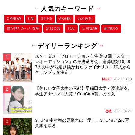
人気のキーワード
CMNOW
CM
STU48
AKB48
乃木坂46
僕が⾒たかった⻘空
浜辺美波
TGC
日向坂46
新垣結衣
デイリーランキング
スターダストプロモーション主催 第３回「スター
☆オーディション」の最終選考会。応募総数16,39
7人の中から選び抜かれたファイナリスト16人から
グランプリが決定！
NEXT
2023.10.10
【美しい女子大生の素顔】早稲田大学・渡邉結衣、
学生アナウンス大賞「CanCam賞」の才女
連載
2021.04.21
STU48 中村舞の原動力は「愛」。STU48と2nd写
真集を語る。