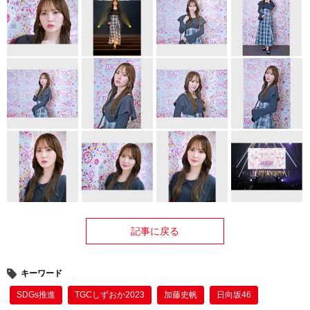
記事に戻る
キーワード
SDGs推進
TGCしずおか2023
加藤史帆
日向坂46