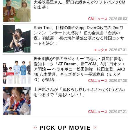
大谷映美里さん、野口衣織さんがソフトバンクCM
初出演！
CMニュース
2026.08.03
Rain Tree、目標の舞台Zepp DiverCityでの 2ndワ
ンマンコンサート大成功！ 初の全員曲「台風の
夜」初披露！ 初の海外単独公演となる韓国コンサ
ートも決定！
エンタメ
2026.07.31
岩田剛典が”夢のラジオカー”で地元・愛知に夢を。
愛知トヨタ「AT Dream」新TVCM、8月1日オンエ
ア開始 ― ヘラルボニー松田崇弥・松田文登、AKB
48 八木愛月、キッズダンサー長瀬柊真（ＥＸＰ
Ｇ）が集結 ―
CMニュース
2026.07.30
上戸彩さんが『鬼おろし豚しゃぶぶっかけうどん』
をつるりで「鬼おいしい！」
CMニュース
2026.07.21
PICK UP MOVIE