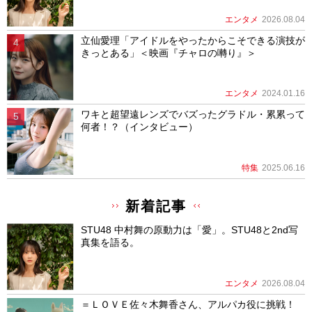
エンタメ
2026.08.04
立仙愛理「アイドルをやったからこそできる演技が
きっとある」＜映画『チャロの囀り』＞
エンタメ
2024.01.16
ワキと超望遠レンズでバズったグラドル・累累って
何者！？（インタビュー）
特集
2025.06.16
新着記事
STU48 中村舞の原動力は「愛」。STU48と2nd写
真集を語る。
エンタメ
2026.08.04
＝ＬＯＶＥ佐々木舞香さん、アルパカ役に挑戦！