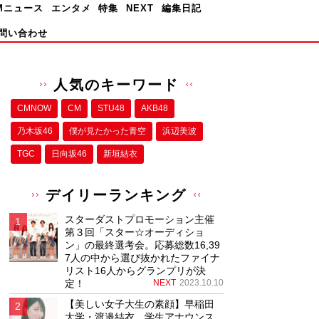
Mニュース
エンタメ
特集
NEXT
編集日記
問い合わせ
人気のキーワード
CMNOW
CM
STU48
AKB48
乃木坂46
僕が⾒たかった⻘空
浜辺美波
TGC
日向坂46
新垣結衣
デイリーランキング
スターダストプロモーション主催
第３回「スター☆オーディショ
ン」の最終選考会。応募総数16,39
7人の中から選び抜かれたファイナ
リスト16人からグランプリが決
定！
NEXT
2023.10.10
【美しい女子大生の素顔】早稲田
大学・渡邉結衣、学生アナウンス