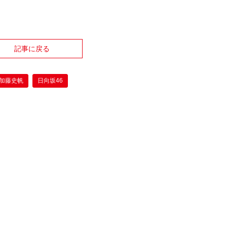
記事に戻る
加藤史帆
日向坂46