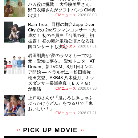
パカ役に挑戦！ 大谷映美里さん、
野口衣織さんがソフトバンクCM初
出演！
CMニュース
2026.08.03
Rain Tree、目標の舞台Zepp Diver
Cityでの 2ndワンマンコンサート大
成功！ 初の全員曲「台風の夜」初
披露！ 初の海外単独公演となる韓
国コンサートも決定！
エンタメ
2026.07.31
岩田剛典が”夢のラジオカー”で地
元・愛知に夢を。 愛知トヨタ「AT
Dream」新TVCM、8月1日オンエ
ア開始 ― ヘラルボニー松田崇弥・
松田文登、AKB48 八木愛月、キッ
ズダンサー長瀬柊真（ＥＸＰＧ）
が集結 ―
CMニュース
2026.07.30
上戸彩さんが『鬼おろし豚しゃぶ
ぶっかけうどん』をつるりで「鬼
おいしい！」
CMニュース
2026.07.21
PICK UP MOVIE