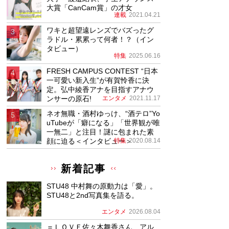
大賞「CanCam賞」の才女
連載
2021.04.21
ワキと超望遠レンズでバズったグ
ラドル・累累って何者！？（イン
タビュー）
特集
2025.06.16
FRESH CAMPUS CONTEST “日本
一可愛い新入生”が有賀怜香に決
定。弘中綾香アナを目指すアナウ
ンサーの原石!
エンタメ
2021.11.17
ネオ無職・酒村ゆっけ、“酒テロ”Yo
uTubeが「癖になる」「世界観が唯
一無二」と注目！謎に包まれた素
顔に迫る＜インタビュー＞
特集
2020.08.14
新着記事
STU48 中村舞の原動力は「愛」。
STU48と2nd写真集を語る。
エンタメ
2026.08.04
＝ＬＯＶＥ佐々木舞香さん、アル