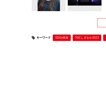
キーワード
SDGs推進
TGCしずおか2023