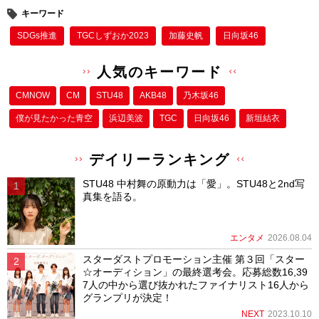
キーワード
SDGs推進
TGCしずおか2023
加藤史帆
日向坂46
人気のキーワード
CMNOW
CM
STU48
AKB48
乃木坂46
僕が⾒たかった⻘空
浜辺美波
TGC
日向坂46
新垣結衣
デイリーランキング
STU48 中村舞の原動力は「愛」。STU48と2nd写
真集を語る。
エンタメ
2026.08.04
スターダストプロモーション主催 第３回「スター
☆オーディション」の最終選考会。応募総数16,39
7人の中から選び抜かれたファイナリスト16人から
グランプリが決定！
NEXT
2023.10.10