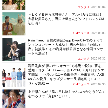
エンタメ
2026.08.04
＝ＬＯＶＥ佐々木舞香さん、アルパカ役に挑戦！
大谷映美里さん、野口衣織さんがソフトバンクCM
初出演！
CMニュース
2026.08.03
Rain Tree、目標の舞台Zepp DiverCityでの 2ndワ
ンマンコンサート大成功！ 初の全員曲「台風の
夜」初披露！ 初の海外単独公演となる韓国コンサ
ートも決定！
エンタメ
2026.07.31
岩田剛典が”夢のラジオカー”で地元・愛知に夢を。
愛知トヨタ「AT Dream」新TVCM、8月1日オンエ
ア開始 ― ヘラルボニー松田崇弥・松田文登、AKB
48 八木愛月、キッズダンサー長瀬柊真（ＥＸＰ
Ｇ）が集結 ―
CMニュース
2026.07.30
上戸彩さんが『鬼おろし豚しゃぶぶっかけうどん』
をつるりで「鬼おいしい！」