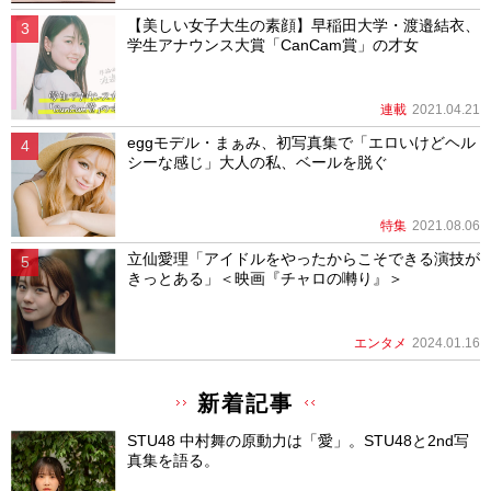
【美しい女子大生の素顔】早稲田大学・渡邉結衣、
学生アナウンス大賞「CanCam賞」の才女
連載
2021.04.21
eggモデル・まぁみ、初写真集で「エロいけどヘル
シーな感じ」大人の私、ベールを脱ぐ
特集
2021.08.06
立仙愛理「アイドルをやったからこそできる演技が
きっとある」＜映画『チャロの囀り』＞
エンタメ
2024.01.16
新着記事
STU48 中村舞の原動力は「愛」。STU48と2nd写
真集を語る。