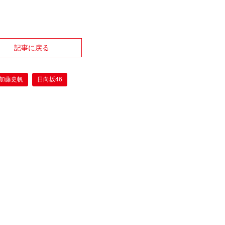
記事に戻る
加藤史帆
日向坂46