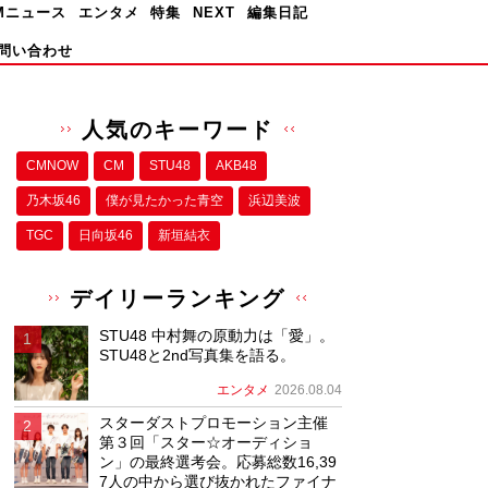
Mニュース
エンタメ
特集
NEXT
編集日記
問い合わせ
人気のキーワード
CMNOW
CM
STU48
AKB48
乃木坂46
僕が⾒たかった⻘空
浜辺美波
TGC
日向坂46
新垣結衣
デイリーランキング
STU48 中村舞の原動力は「愛」。
STU48と2nd写真集を語る。
エンタメ
2026.08.04
スターダストプロモーション主催
第３回「スター☆オーディショ
ン」の最終選考会。応募総数16,39
7人の中から選び抜かれたファイナ