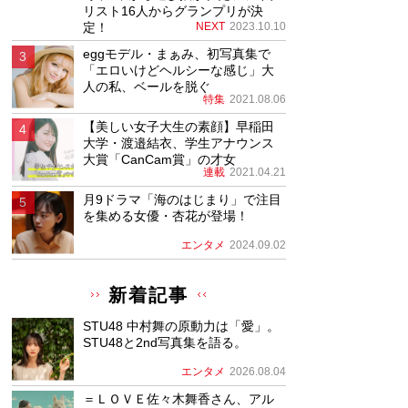
リスト16人からグランプリが決
定！
NEXT
2023.10.10
eggモデル・まぁみ、初写真集で
「エロいけどヘルシーな感じ」大
人の私、ベールを脱ぐ
特集
2021.08.06
【美しい女子大生の素顔】早稲田
大学・渡邉結衣、学生アナウンス
大賞「CanCam賞」の才女
連載
2021.04.21
月9ドラマ「海のはじまり」で注目
を集める女優・杏花が登場！
エンタメ
2024.09.02
新着記事
STU48 中村舞の原動力は「愛」。
STU48と2nd写真集を語る。
エンタメ
2026.08.04
＝ＬＯＶＥ佐々木舞香さん、アル