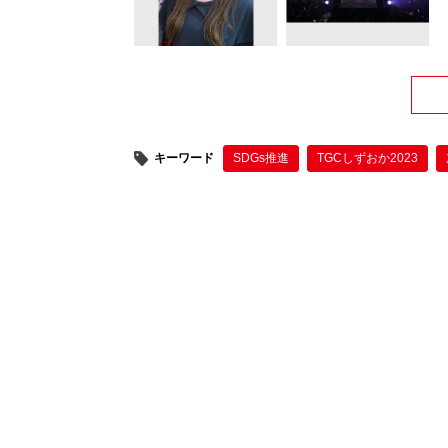
キーワード
SDGs推進
TGCしずおか2023