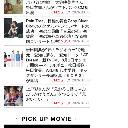
パカ役に挑戦！ 大谷映美里さん、
野口衣織さんがソフトバンクCM初
出演！
CMニュース
2026.08.03
Rain Tree、目標の舞台Zepp Diver
Cityでの 2ndワンマンコンサート大
成功！ 初の全員曲「台風の夜」初
披露！ 初の海外単独公演となる韓
国コンサートも決定！
エンタメ
2026.07.31
岩田剛典が”夢のラジオカー”で地
元・愛知に夢を。 愛知トヨタ「AT
Dream」新TVCM、8月1日オンエ
ア開始 ― ヘラルボニー松田崇弥・
松田文登、AKB48 八木愛月、キッ
ズダンサー長瀬柊真（ＥＸＰＧ）
が集結 ―
CMニュース
2026.07.30
上戸彩さんが『鬼おろし豚しゃぶ
ぶっかけうどん』をつるりで「鬼
おいしい！」
CMニュース
2026.07.21
PICK UP MOVIE