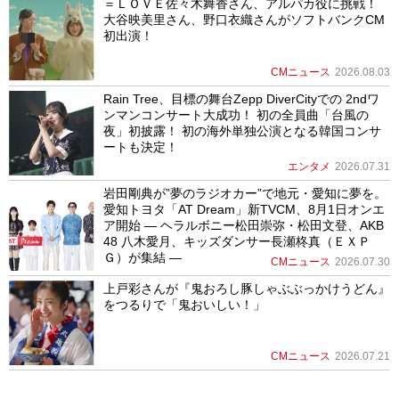
＝ＬＯＶＥ佐々木舞香さん、アルパカ役に挑戦！
大谷映美里さん、野口衣織さんがソフトバンクCM
初出演！
CMニュース
2026.08.03
Rain Tree、目標の舞台Zepp DiverCityでの 2ndワ
ンマンコンサート大成功！ 初の全員曲「台風の
夜」初披露！ 初の海外単独公演となる韓国コンサ
ートも決定！
エンタメ
2026.07.31
岩田剛典が”夢のラジオカー”で地元・愛知に夢を。
愛知トヨタ「AT Dream」新TVCM、8月1日オンエ
ア開始 ― ヘラルボニー松田崇弥・松田文登、AKB
48 八木愛月、キッズダンサー長瀬柊真（ＥＸＰ
Ｇ）が集結 ―
CMニュース
2026.07.30
上戸彩さんが『鬼おろし豚しゃぶぶっかけうどん』
をつるりで「鬼おいしい！」
CMニュース
2026.07.21