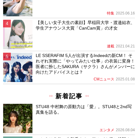
特集
2025.06.16
【美しい女子大生の素顔】早稲田大学・渡邉結衣、
学生アナウンス大賞「CanCam賞」の才女
連載
2021.04.21
LE SSERAFIM 5人が出演するIndeedの新CM！ そ
れぞれ実際に「やってみたい仕事」の衣装に変身！
医者に扮したSAKURA（サクラ）さんがメンバーに
向けたアドバイスとは？
CMニュース
2025.01.08
新着記事
STU48 中村舞の原動力は「愛」。STU48と2nd写
真集を語る。
エンタメ
2026.08.04