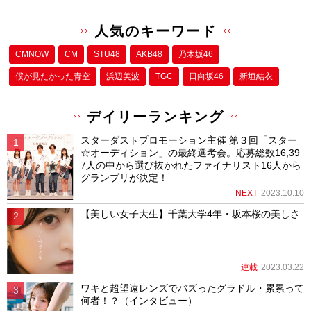
人気のキーワード
CMNOW
CM
STU48
AKB48
乃木坂46
僕が⾒たかった⻘空
浜辺美波
TGC
日向坂46
新垣結衣
デイリーランキング
スターダストプロモーション主催 第３回「スター
☆オーディション」の最終選考会。応募総数16,39
7人の中から選び抜かれたファイナリスト16人から
グランプリが決定！
NEXT
2023.10.10
【美しい女子大生】千葉大学4年・坂本桜の美しさ
連載
2023.03.22
ワキと超望遠レンズでバズったグラドル・累累って
何者！？（インタビュー）