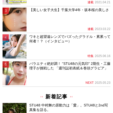
連載
2021.04.21
【美しい女子大生】千葉大学4年・坂本桜の美しさ
連載
2023.03.22
ワキと超望遠レンズでバズったグラドル・累累って
何者！？（インタビュー）
特集
2025.06.16
バラエティ絶好調！ “STU48の元気印” 2期生・工藤
理子が挑戦した 「週刊誌初表紙＆巻頭グラビア」
NEXT
2025.05.23
新着記事
STU48 中村舞の原動力は「愛」。STU48と2nd写
真集を語る。