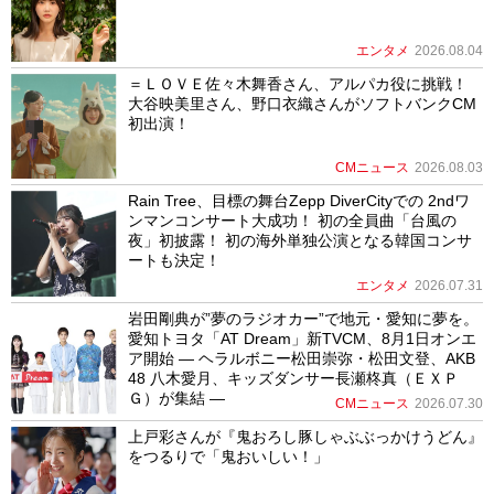
エンタメ
2026.08.04
＝ＬＯＶＥ佐々木舞香さん、アルパカ役に挑戦！
大谷映美里さん、野口衣織さんがソフトバンクCM
初出演！
CMニュース
2026.08.03
Rain Tree、目標の舞台Zepp DiverCityでの 2ndワ
ンマンコンサート大成功！ 初の全員曲「台風の
夜」初披露！ 初の海外単独公演となる韓国コンサ
ートも決定！
エンタメ
2026.07.31
岩田剛典が”夢のラジオカー”で地元・愛知に夢を。
愛知トヨタ「AT Dream」新TVCM、8月1日オンエ
ア開始 ― ヘラルボニー松田崇弥・松田文登、AKB
48 八木愛月、キッズダンサー長瀬柊真（ＥＸＰ
Ｇ）が集結 ―
CMニュース
2026.07.30
上戸彩さんが『鬼おろし豚しゃぶぶっかけうどん』
をつるりで「鬼おいしい！」