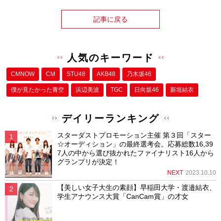
記事に戻る
人気のキーワード
CMNOW
CM
STU48
AKB48
乃木坂46
僕が⾒たかった⻘空
浜辺美波
TGC
日向坂46
新垣結衣
デイリーランキング
スターダストプロモーション主催 第３回「スター
☆オーディション」の最終選考会。応募総数16,39
7人の中から選び抜かれたファイナリスト16人から
グランプリが決定！
NEXT
2023.10.10
【美しい女子大生の素顔】早稲田大学・渡邉結衣、
学生アナウンス大賞「CanCam賞」の才女