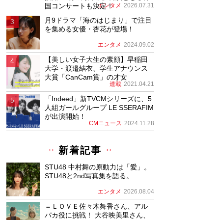
国コンサートも決定！
エンタメ
2026.07.31
月9ドラマ「海のはじまり」で注目
を集める女優・杏花が登場！
エンタメ
2024.09.02
【美しい女子大生の素顔】早稲田
大学・渡邉結衣、学生アナウンス
大賞「CanCam賞」の才女
連載
2021.04.21
「Indeed」新TVCMシリーズに、5
人組ガールグループ LE SSERAFIM
が出演開始！
CMニュース
2024.11.28
新着記事
STU48 中村舞の原動力は「愛」。
STU48と2nd写真集を語る。
エンタメ
2026.08.04
＝ＬＯＶＥ佐々木舞香さん、アル
パカ役に挑戦！ 大谷映美里さん、