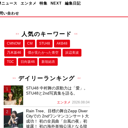
Mニュース
エンタメ
特集
NEXT
編集日記
問い合わせ
人気のキーワード
CMNOW
CM
STU48
AKB48
乃木坂46
僕が⾒たかった⻘空
浜辺美波
TGC
日向坂46
新垣結衣
デイリーランキング
STU48 中村舞の原動力は「愛」。
STU48と2nd写真集を語る。
エンタメ
2026.08.04
Rain Tree、目標の舞台Zepp Diver
Cityでの 2ndワンマンコンサート大
成功！ 初の全員曲「台風の夜」初
披露！ 初の海外単独公演となる韓