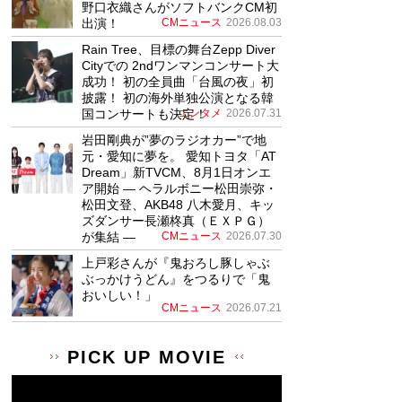
野口衣織さんがソフトバンクCM初
出演！
CMニュース
2026.08.03
Rain Tree、目標の舞台Zepp Diver
Cityでの 2ndワンマンコンサート大
成功！ 初の全員曲「台風の夜」初
披露！ 初の海外単独公演となる韓
国コンサートも決定！
エンタメ
2026.07.31
岩田剛典が”夢のラジオカー”で地
元・愛知に夢を。 愛知トヨタ「AT
Dream」新TVCM、8月1日オンエ
ア開始 ― ヘラルボニー松田崇弥・
松田文登、AKB48 八木愛月、キッ
ズダンサー長瀬柊真（ＥＸＰＧ）
が集結 ―
CMニュース
2026.07.30
上戸彩さんが『鬼おろし豚しゃぶ
ぶっかけうどん』をつるりで「鬼
おいしい！」
CMニュース
2026.07.21
PICK UP MOVIE