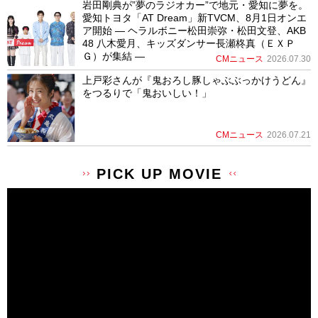
岩田剛典が”夢のラジオカー”で地元・愛知に夢を。
愛知トヨタ「AT Dream」新TVCM、8月1日オンエ
ア開始 ― ヘラルボニー松田崇弥・松田文登、AKB
48 八木愛月、キッズダンサー長瀬柊真（ＥＸＰ
Ｇ）が集結 ―
CMニュース
2026.07.30
上戸彩さんが『鬼おろし豚しゃぶぶっかけうどん』
をつるりで「鬼おいしい！」
CMニュース
2026.07.21
PICK UP MOVIE