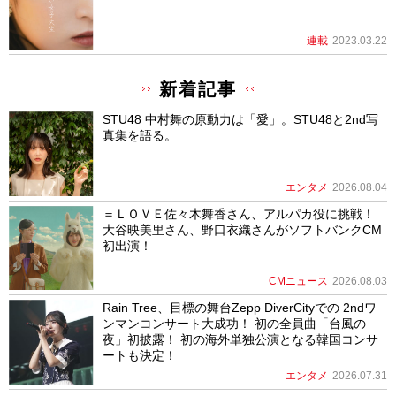
連載
2023.03.22
新着記事
STU48 中村舞の原動力は「愛」。STU48と2nd写
真集を語る。
エンタメ
2026.08.04
＝ＬＯＶＥ佐々木舞香さん、アルパカ役に挑戦！
大谷映美里さん、野口衣織さんがソフトバンクCM
初出演！
CMニュース
2026.08.03
Rain Tree、目標の舞台Zepp DiverCityでの 2ndワ
ンマンコンサート大成功！ 初の全員曲「台風の
夜」初披露！ 初の海外単独公演となる韓国コンサ
ートも決定！
エンタメ
2026.07.31