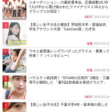
☆オーディション」の最終選考会。応募総数16,39
7人の中から選び抜かれたファイナリスト16人から
グランプリが決定！
NEXT
2023.10.10
【美しい女子大生の素顔】早稲田大学・渡邉結衣、
学生アナウンス大賞「CanCam賞」の才女
連載
2021.04.21
ワキと超望遠レンズでバズったグラドル・累累って
何者！？（インタビュー）
特集
2025.06.16
バラエティ絶好調！ “STU48の元気印” 2期生・工藤
理子が挑戦した 「週刊誌初表紙＆巻頭グラビア」
NEXT
2025.05.23
【美しい女子大生】千葉大学4年・坂本桜の美しさ