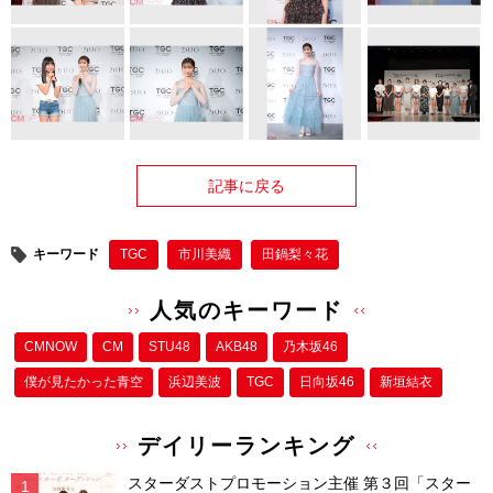
記事に戻る
キーワード
TGC
市川美織
田鍋梨々花
人気のキーワード
CMNOW
CM
STU48
AKB48
乃木坂46
僕が⾒たかった⻘空
浜辺美波
TGC
日向坂46
新垣結衣
デイリーランキング
スターダストプロモーション主催 第３回「スター