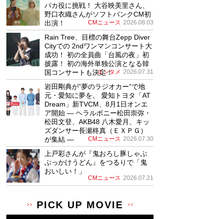
パカ役に挑戦！ 大谷映美里さん、
野口衣織さんがソフトバンクCM初
出演！
CMニュース
2026.08.03
Rain Tree、目標の舞台Zepp Diver
Cityでの 2ndワンマンコンサート大
成功！ 初の全員曲「台風の夜」初
披露！ 初の海外単独公演となる韓
国コンサートも決定！
エンタメ
2026.07.31
岩田剛典が”夢のラジオカー”で地
元・愛知に夢を。 愛知トヨタ「AT
Dream」新TVCM、8月1日オンエ
ア開始 ― ヘラルボニー松田崇弥・
松田文登、AKB48 八木愛月、キッ
ズダンサー長瀬柊真（ＥＸＰＧ）
が集結 ―
CMニュース
2026.07.30
上戸彩さんが『鬼おろし豚しゃぶ
ぶっかけうどん』をつるりで「鬼
おいしい！」
CMニュース
2026.07.21
PICK UP MOVIE