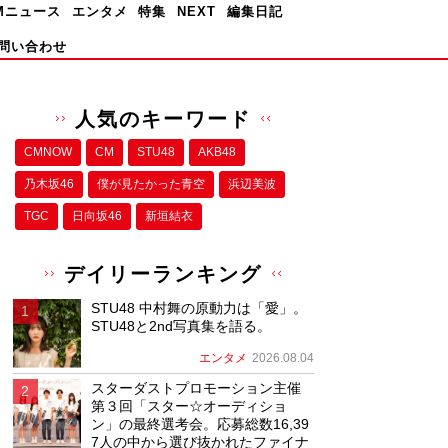
Mニュース
エンタメ
特集
NEXT
編集日記
問い合わせ
人気のキーワード
CMNOW
CM
STU48
AKB48
乃木坂46
僕が⾒たかった⻘空
浜辺美波
TGC
日向坂46
新垣結衣
デイリーランキング
STU48 中村舞の原動力は「愛」。
STU48と2nd写真集を語る。
エンタメ
2026.08.04
スターダストプロモーション主催
第３回「スター☆オーディショ
ン」の最終選考会。応募総数16,39
7人の中から選び抜かれたファイナ