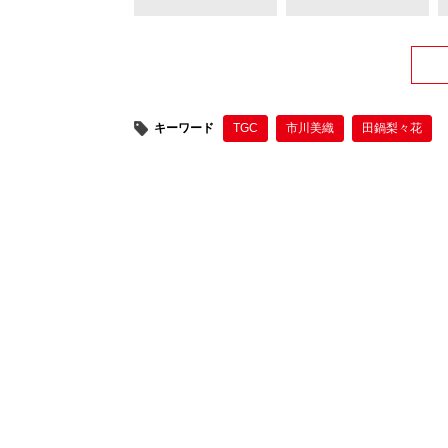
キーワード
TGC
市川美織
田鍋梨々花