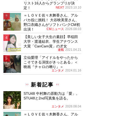
リスト16人からグランプリが決
定！
NEXT
2023.10.10
＝ＬＯＶＥ佐々木舞香さん、アル
パカ役に挑戦！ 大谷映美里さん、
野口衣織さんがソフトバンクCM初
出演！
CMニュース
2026.08.03
【美しい女子大生の素顔】早稲田
大学・渡邉結衣、学生アナウンス
大賞「CanCam賞」の才女
連載
2021.04.21
立仙愛理「アイドルをやったから
こそできる演技がきっとある」＜
映画『チャロの囀り』＞
エンタメ
2024.01.16
新着記事
STU48 中村舞の原動力は「愛」。
STU48と2nd写真集を語る。
エンタメ
2026.08.04
＝ＬＯＶＥ佐々木舞香さん、アル