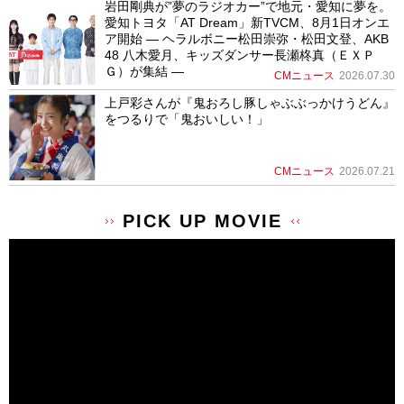
岩田剛典が”夢のラジオカー”で地元・愛知に夢を。
愛知トヨタ「AT Dream」新TVCM、8月1日オンエ
ア開始 ― ヘラルボニー松田崇弥・松田文登、AKB
48 八木愛月、キッズダンサー長瀬柊真（ＥＸＰ
Ｇ）が集結 ―
CMニュース
2026.07.30
上戸彩さんが『鬼おろし豚しゃぶぶっかけうどん』
をつるりで「鬼おいしい！」
CMニュース
2026.07.21
PICK UP MOVIE