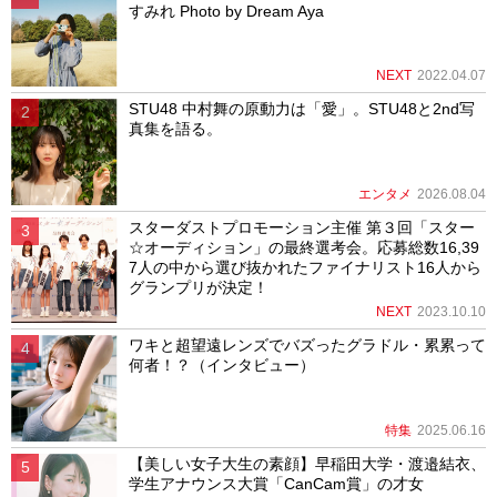
すみれ Photo by Dream Aya
NEXT
2022.04.07
STU48 中村舞の原動力は「愛」。STU48と2nd写
真集を語る。
エンタメ
2026.08.04
スターダストプロモーション主催 第３回「スター
☆オーディション」の最終選考会。応募総数16,39
7人の中から選び抜かれたファイナリスト16人から
グランプリが決定！
NEXT
2023.10.10
ワキと超望遠レンズでバズったグラドル・累累って
何者！？（インタビュー）
特集
2025.06.16
【美しい女子大生の素顔】早稲田大学・渡邉結衣、
学生アナウンス大賞「CanCam賞」の才女