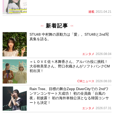
連載
2021.04.21
新着記事
STU48 中村舞の原動力は「愛」。STU48と2nd写
真集を語る。
エンタメ
2026.08.04
＝ＬＯＶＥ佐々木舞香さん、アルパカ役に挑戦！
大谷映美里さん、野口衣織さんがソフトバンクCM
初出演！
CMニュース
2026.08.03
Rain Tree、目標の舞台Zepp DiverCityでの 2ndワ
ンマンコンサート大成功！ 初の全員曲「台風の
夜」初披露！ 初の海外単独公演となる韓国コンサ
ートも決定！
エンタメ
2026.07.31