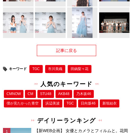
記事に戻る
キーワード
TGC
市川美織
田鍋梨々花
人気のキーワード
CMNOW
CM
STU48
AKB48
乃木坂46
僕が⾒たかった⻘空
浜辺美波
TGC
日向坂46
新垣結衣
デイリーランキング
【新WEB企画】 女優とカメラとフィルムと。花岡