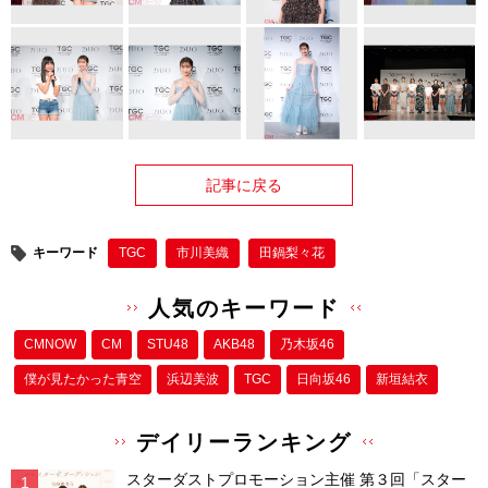
記事に戻る
キーワード
TGC
市川美織
田鍋梨々花
人気のキーワード
CMNOW
CM
STU48
AKB48
乃木坂46
僕が⾒たかった⻘空
浜辺美波
TGC
日向坂46
新垣結衣
デイリーランキング
スターダストプロモーション主催 第３回「スター