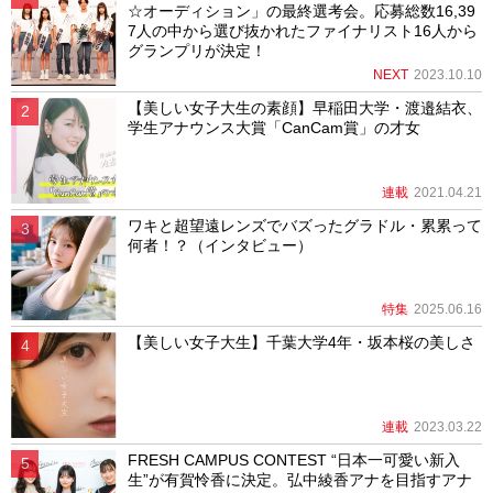
☆オーディション」の最終選考会。応募総数16,39
7人の中から選び抜かれたファイナリスト16人から
グランプリが決定！
NEXT
2023.10.10
【美しい女子大生の素顔】早稲田大学・渡邉結衣、
学生アナウンス大賞「CanCam賞」の才女
連載
2021.04.21
ワキと超望遠レンズでバズったグラドル・累累って
何者！？（インタビュー）
特集
2025.06.16
【美しい女子大生】千葉大学4年・坂本桜の美しさ
連載
2023.03.22
FRESH CAMPUS CONTEST “日本一可愛い新入
生”が有賀怜香に決定。弘中綾香アナを目指すアナ