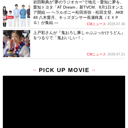
岩田剛典が”夢のラジオカー”で地元・愛知に夢を。
愛知トヨタ「AT Dream」新TVCM、8月1日オンエ
ア開始 ― ヘラルボニー松田崇弥・松田文登、AKB
48 八木愛月、キッズダンサー長瀬柊真（ＥＸＰ
Ｇ）が集結 ―
CMニュース
2026.07.30
上戸彩さんが『鬼おろし豚しゃぶぶっかけうどん』
をつるりで「鬼おいしい！」
CMニュース
2026.07.21
PICK UP MOVIE