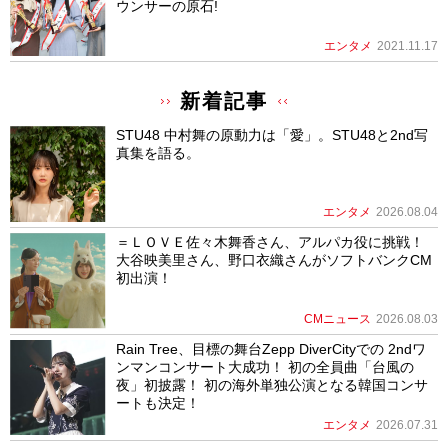
ウンサーの原石!
エンタメ
2021.11.17
新着記事
STU48 中村舞の原動力は「愛」。STU48と2nd写
真集を語る。
エンタメ
2026.08.04
＝ＬＯＶＥ佐々木舞香さん、アルパカ役に挑戦！
大谷映美里さん、野口衣織さんがソフトバンクCM
初出演！
CMニュース
2026.08.03
Rain Tree、目標の舞台Zepp DiverCityでの 2ndワ
ンマンコンサート大成功！ 初の全員曲「台風の
夜」初披露！ 初の海外単独公演となる韓国コンサ
ートも決定！
エンタメ
2026.07.31