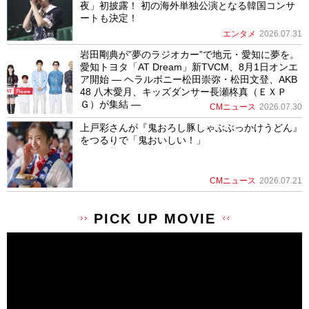
夜」初披露！ 初の海外単独公演となる韓国コンサ
ートも決定！
エンタメ
2026.07.31
岩田剛典が”夢のラジオカー”で地元・愛知に夢を。
愛知トヨタ「AT Dream」新TVCM、8月1日オンエ
ア開始 ― ヘラルボニー松田崇弥・松田文登、AKB
48 八木愛月、キッズダンサー長瀬柊真（ＥＸＰ
Ｇ）が集結 ―
CMニュース
2026.07.30
上戸彩さんが『鬼おろし豚しゃぶぶっかけうどん』
をつるりで「鬼おいしい！」
CMニュース
2026.07.21
PICK UP MOVIE