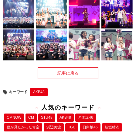
記事に戻る
キーワード
AKB48
人気のキーワード
CMNOW
CM
STU48
AKB48
乃木坂46
僕が⾒たかった⻘空
浜辺美波
TGC
日向坂46
新垣結衣