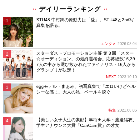
デイリーランキング
STU48 中村舞の原動力は「愛」。STU48と2nd写
真集を語る。
エンタメ
2026.08.04
スターダストプロモーション主催 第３回「スター
☆オーディション」の最終選考会。応募総数16,39
7人の中から選び抜かれたファイナリスト16人から
グランプリが決定！
NEXT
2023.10.10
eggモデル・まぁみ、初写真集で「エロいけどヘル
シーな感じ」大人の私、ベールを脱ぐ
特集
2021.08.06
【美しい女子大生の素顔】早稲田大学・渡邉結衣、
学生アナウンス大賞「CanCam賞」の才女