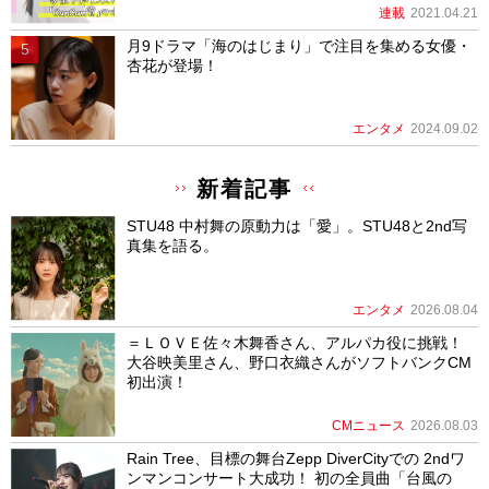
連載
2021.04.21
月9ドラマ「海のはじまり」で注目を集める女優・
杏花が登場！
エンタメ
2024.09.02
新着記事
STU48 中村舞の原動力は「愛」。STU48と2nd写
真集を語る。
エンタメ
2026.08.04
＝ＬＯＶＥ佐々木舞香さん、アルパカ役に挑戦！
大谷映美里さん、野口衣織さんがソフトバンクCM
初出演！
CMニュース
2026.08.03
Rain Tree、目標の舞台Zepp DiverCityでの 2ndワ
ンマンコンサート大成功！ 初の全員曲「台風の