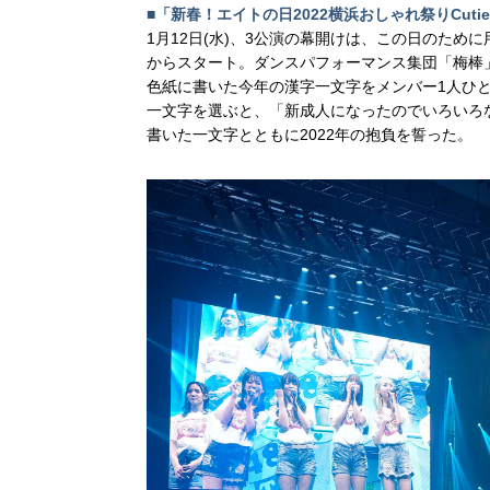
■「新春！エイトの日2022横浜おしゃれ祭りCuti
1月12日(水)、3公演の幕開けは、この日のため
からスタート。ダンスパフォーマンス集団「梅棒
⾊紙に書いた今年の漢字⼀⽂
字をメンバー1⼈ひと
⼀⽂字を選ぶと、「新成⼈になったのでいろいろ
書いた⼀⽂字とともに2022年の抱負を誓った。