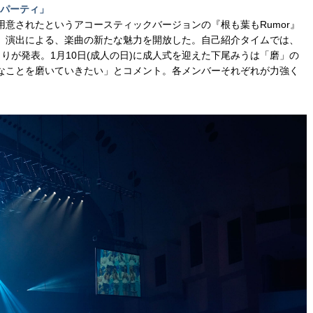
eパーティ」
に用意されたというアコースティックバージョンの『根も葉もRumor』
」演出による、楽曲の新たな魅力を開放した。⾃⼰紹介タイムでは、
りが発表。1月10日(成人の日)に成⼈式を迎えた下尾みうは「磨」の
なことを磨いていきたい」とコメント。各メンバーそれぞれが⼒強く