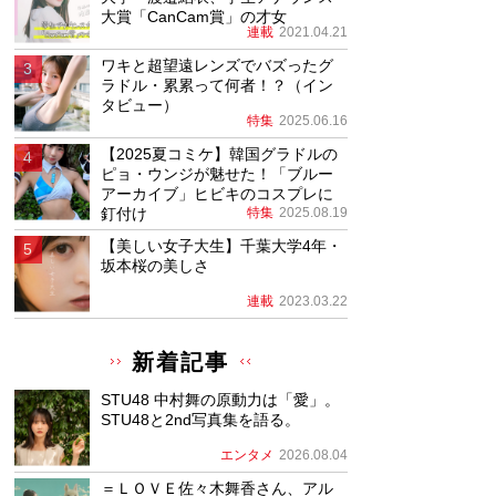
大賞「CanCam賞」の才女
連載
2021.04.21
ワキと超望遠レンズでバズったグ
ラドル・累累って何者！？（イン
タビュー）
特集
2025.06.16
【2025夏コミケ】韓国グラドルの
ピョ・ウンジが魅せた！「ブルー
アーカイブ」ヒビキのコスプレに
釘付け
特集
2025.08.19
【美しい女子大生】千葉大学4年・
坂本桜の美しさ
連載
2023.03.22
新着記事
STU48 中村舞の原動力は「愛」。
STU48と2nd写真集を語る。
エンタメ
2026.08.04
＝ＬＯＶＥ佐々木舞香さん、アル