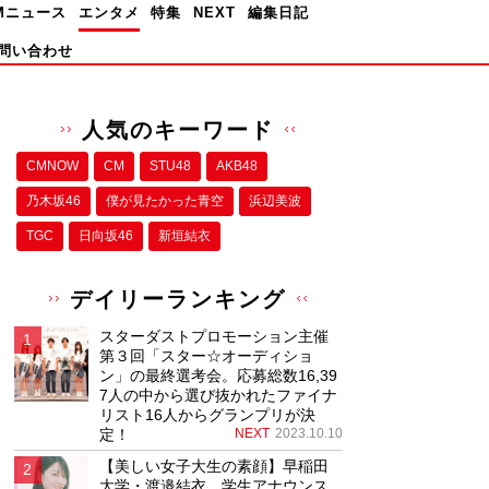
Mニュース
エンタメ
特集
NEXT
編集日記
問い合わせ
人気のキーワード
CMNOW
CM
STU48
AKB48
乃木坂46
僕が⾒たかった⻘空
浜辺美波
TGC
日向坂46
新垣結衣
デイリーランキング
スターダストプロモーション主催
第３回「スター☆オーディショ
ン」の最終選考会。応募総数16,39
7人の中から選び抜かれたファイナ
リスト16人からグランプリが決
定！
NEXT
2023.10.10
【美しい女子大生の素顔】早稲田
大学・渡邉結衣、学生アナウンス