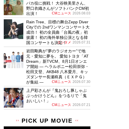
パカ役に挑戦！ 大谷映美里さん、
野口衣織さんがソフトバンクCM初
出演！
CMニュース
2026.08.03
Rain Tree、目標の舞台Zepp Diver
Cityでの 2ndワンマンコンサート大
成功！ 初の全員曲「台風の夜」初
披露！ 初の海外単独公演となる韓
国コンサートも決定！
エンタメ
2026.07.31
岩田剛典が”夢のラジオカー”で地
元・愛知に夢を。 愛知トヨタ「AT
Dream」新TVCM、8月1日オンエ
ア開始 ― ヘラルボニー松田崇弥・
松田文登、AKB48 八木愛月、キッ
ズダンサー長瀬柊真（ＥＸＰＧ）
が集結 ―
CMニュース
2026.07.30
上戸彩さんが『鬼おろし豚しゃぶ
ぶっかけうどん』をつるりで「鬼
おいしい！」
CMニュース
2026.07.21
PICK UP MOVIE