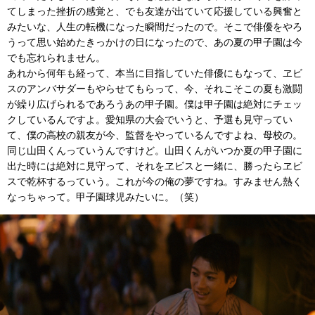
てしまった挫折の感覚と、でも友達が出ていて応援している興奮と
みたいな、人生の転機になった瞬間だったので。そこで俳優をやろ
うって思い始めたきっかけの日になったので、あの夏の甲子園は今
でも忘れられません。
あれから何年も経って、本当に目指していた俳優にもなって、ヱビ
スのアンバサダーもやらせてもらって、今、それこそこの夏も激闘
が繰り広げられるであろうあの甲子園。僕は甲子園は絶対にチェッ
クしているんですよ。愛知県の大会でいうと、予選も見守ってい
て、僕の高校の親友が今、監督をやっているんですよね、母校の。
同じ山田くんっていうんですけど。山田くんがいつか夏の甲子園に
出た時には絶対に見守って、それをヱビスと一緒に、勝ったらヱビ
スで乾杯するっていう。これが今の俺の夢ですね。すみません熱く
なっちゃって。甲子園球児みたいに。（笑）