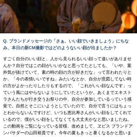
Q. ブランドメッセージの「さぁ、いい顔でいきましょう」にちな
み、本日の新CM撮影ではどのようないい顔が出ましたか？
すごく自分のいい顔と、人から見られるいい顔って違いがありませ
んか？自分ではこの顔がいいかなと思ってたとしても、「いや、案
外気が抜けていて、素の時の顔の方が好きだな」って言われたりと
か、「今の表情いいですね」みたいなとか、自分が意図してない時
の方がよかったりしたりもするので、「これがいい顔なんです」っ
ていう風にはやらないようにしていたというか。あくまでエキスト
ラさんたちが行き交うお祭りの中、自分が参加しているっていう感
覚で。自然とそこにいようとしていたので、自分で言うにはちょっ
とわからないんですけど、いつも恵比寿さんがいい顔をしてくれて
いるので、僕がいい顔をしてなくても大丈夫かなと思いましたね。
この動画をご覧になっている皆様、改めまして、ヱビス ブランドア
ンバサダーの山田裕貴です。今年の夏もきっと暑くなるかと思いま