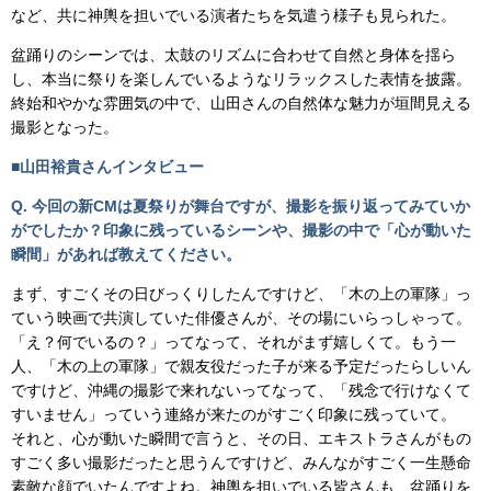
など、共に神輿を担いでいる演者たちを気遣う様子も見られた。
盆踊りのシーンでは、太鼓のリズムに合わせて自然と身体を揺ら
し、本当に祭りを楽しんでいるようなリラックスした表情を披露。
終始和やかな雰囲気の中で、山田さんの自然体な魅力が垣間見える
撮影となった。
■山田裕貴さんインタビュー
Q. 今回の新CMは夏祭りが舞台ですが、撮影を振り返ってみていか
がでしたか？印象に残っているシーンや、撮影の中で「心が動いた
瞬間」があれば教えてください。
まず、すごくその日びっくりしたんですけど、「木の上の軍隊」っ
ていう映画で共演していた俳優さんが、その場にいらっしゃって。
「え？何でいるの？」ってなって、それがまず嬉しくて。もう一
人、「木の上の軍隊」で親友役だった子が来る予定だったらしいん
ですけど、沖縄の撮影で来れないってなって、「残念で行けなくて
すいません」っていう連絡が来たのがすごく印象に残っていて。
それと、心が動いた瞬間で言うと、その日、エキストラさんがもの
すごく多い撮影だったと思うんですけど、みんながすごく一生懸命
素敵な顔でいたんですよね。神輿を担いでいる皆さんも、盆踊りを