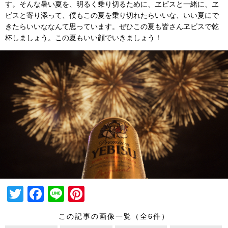
す。そんな暑い夏を、明るく乗り切るために、ヱビスと一緒に、ヱ
ビスと寄り添って、僕もこの夏を乗り切れたらいいな、いい夏にで
きたらいいななんて思っています。ぜひこの夏も皆さんヱビスで乾
杯しましょう。この夏もいい顔でいきましょう！
T
F
Li
Pi
wi
a
n
nt
この記事の画像一覧（全6件）
tt
c
e
er