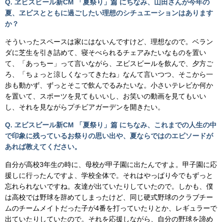
Q. ヱビスビール新CM 「夏祭り」篇 にちなみ、山田さんが今年の
夏、ヱビスとともに過ごしたい理想のシチュエーションはあります
か？
そういったスペースは家にはないんですけど、理想なので。ベラン
ダに芝生を引き詰めて、寝そべられるチェアみたいなものを置い
て、「あっちー」って言いながら、ヱビスビールを飲んで、夕方ご
ろ、「ちょっと涼しくなってきたね」なんて言いつつ、そこから一
歩も動かず、ずっとそこで飲んでるみたいな。小さいテレビか何か
を置いて、スポーツを見てもいいし、お笑いの動画を見てもいい
し、それを見ながらプチビアガーデンを開きたい。
Q. ヱビスビール新CM 「夏祭り」篇 にちなみ、これまでの人生の中
で印象に残っているお祭りの思い出や、夏ならではのエピソードが
あれば教えてください。
自分が高校3年生の時に、母校が甲子園に出たんですよ。甲子園に応
援しに行ったんですよ、学校全体で。それはやっぱり今でもずっと
忘れられないですね。友達が出ていたりしていたので。しかも、僕
は高校では野球を辞めてしまったけど、同じ硬式野球のクラブチー
ムのチームメイトだった子が4番を打っていたりとか、レギュラーで
出ていたりしていたので。それを応援しながら、自分の野球を諦め