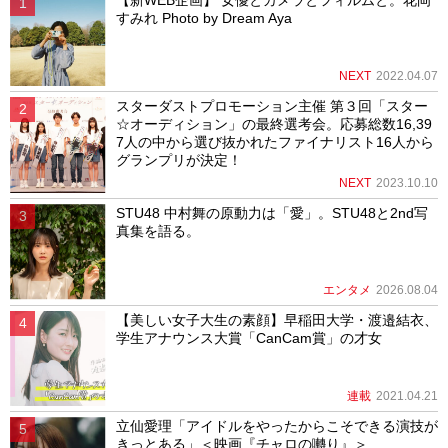
すみれ Photo by Dream Aya
NEXT
2022.04.07
スターダストプロモーション主催 第３回「スター
☆オーディション」の最終選考会。応募総数16,39
7人の中から選び抜かれたファイナリスト16人から
グランプリが決定！
NEXT
2023.10.10
STU48 中村舞の原動力は「愛」。STU48と2nd写
真集を語る。
エンタメ
2026.08.04
【美しい女子大生の素顔】早稲田大学・渡邉結衣、
学生アナウンス大賞「CanCam賞」の才女
連載
2021.04.21
立仙愛理「アイドルをやったからこそできる演技が
きっとある」＜映画『チャロの囀り』＞