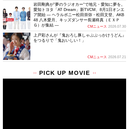
岩田剛典が”夢のラジオカー”で地元・愛知に夢を。
愛知トヨタ「AT Dream」新TVCM、8月1日オンエ
ア開始 ― ヘラルボニー松田崇弥・松田文登、AKB
48 八木愛月、キッズダンサー長瀬柊真（ＥＸＰ
Ｇ）が集結 ―
CMニュース
2026.07.30
上戸彩さんが『鬼おろし豚しゃぶぶっかけうどん』
をつるりで「鬼おいしい！」
CMニュース
2026.07.21
PICK UP MOVIE