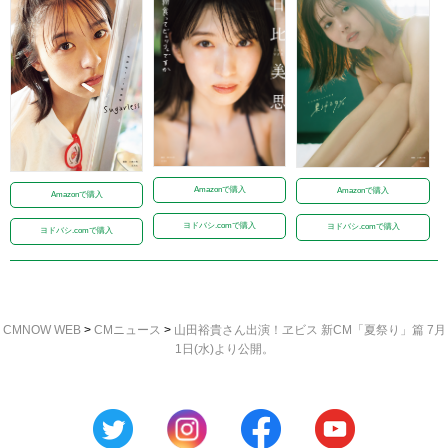
Amazonで購入
Amazonで購入
Amazonで購入
ヨドバシ.comで購入
ヨドバシ.comで購入
ヨドバシ.comで購入
CMNOW WEB
>
CMニュース
>
山田裕貴さん出演！ヱビス 新CM「夏祭り」篇 7月
1日(水)より公開。