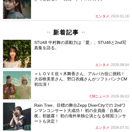
エンタメ
2024.01.16
新着記事
STU48 中村舞の原動力は「愛」。STU48と2nd写
真集を語る。
エンタメ
2026.08.04
＝ＬＯＶＥ佐々木舞香さん、アルパカ役に挑戦！
大谷映美里さん、野口衣織さんがソフトバンクCM
初出演！
CMニュース
2026.08.03
Rain Tree、目標の舞台Zepp DiverCityでの 2ndワ
ンマンコンサート大成功！ 初の全員曲「台風の
夜」初披露！ 初の海外単独公演となる韓国コンサ
ートも決定！
エンタメ
2026.07.31