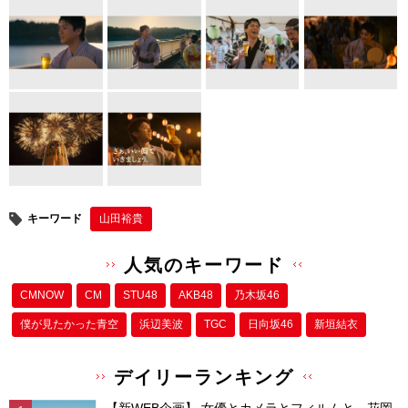
er
e
e
b
st
o
o
k
キーワード
山田裕貴
人気のキーワード
CMNOW
CM
STU48
AKB48
乃木坂46
僕が⾒たかった⻘空
浜辺美波
TGC
日向坂46
新垣結衣
デイリーランキング
【新WEB企画】 女優とカメラとフィルムと。花岡