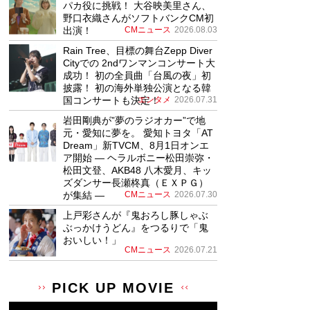
パカ役に挑戦！ 大谷映美里さん、
野口衣織さんがソフトバンクCM初
出演！
CMニュース
2026.08.03
Rain Tree、目標の舞台Zepp Diver
Cityでの 2ndワンマンコンサート大
成功！ 初の全員曲「台風の夜」初
披露！ 初の海外単独公演となる韓
国コンサートも決定！
エンタメ
2026.07.31
岩田剛典が”夢のラジオカー”で地
元・愛知に夢を。 愛知トヨタ「AT
Dream」新TVCM、8月1日オンエ
ア開始 ― ヘラルボニー松田崇弥・
松田文登、AKB48 八木愛月、キッ
ズダンサー長瀬柊真（ＥＸＰＧ）
が集結 ―
CMニュース
2026.07.30
上戸彩さんが『鬼おろし豚しゃぶ
ぶっかけうどん』をつるりで「鬼
おいしい！」
CMニュース
2026.07.21
PICK UP MOVIE