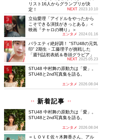
リスト16人からグランプリが決
定！
NEXT
2023.10.10
立仙愛理「アイドルをやったから
こそできる演技がきっとある」＜
映画『チャロの囀り』＞
エンタメ
2024.01.16
バラエティ絶好調！ “STU48の元気
印” 2期生・工藤理子が挑戦した
「週刊誌初表紙＆巻頭グラビア」
NEXT
2025.05.23
STU48 中村舞の原動力は「愛」。
STU48と2nd写真集を語る。
エンタメ
2026.08.04
新着記事
STU48 中村舞の原動力は「愛」。
STU48と2nd写真集を語る。
エンタメ
2026.08.04
＝ＬＯＶＥ佐々木舞香さん、アル