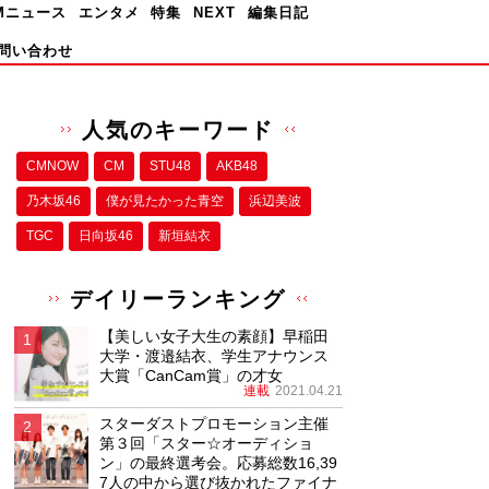
Mニュース
エンタメ
特集
NEXT
編集日記
問い合わせ
人気のキーワード
CMNOW
CM
STU48
AKB48
乃木坂46
僕が⾒たかった⻘空
浜辺美波
TGC
日向坂46
新垣結衣
デイリーランキング
【美しい女子大生の素顔】早稲田
大学・渡邉結衣、学生アナウンス
大賞「CanCam賞」の才女
連載
2021.04.21
スターダストプロモーション主催
第３回「スター☆オーディショ
ン」の最終選考会。応募総数16,39
7人の中から選び抜かれたファイナ