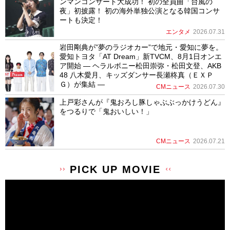
ンマンコンサート大成功！ 初の全員曲「台風の
夜」初披露！ 初の海外単独公演となる韓国コンサ
ートも決定！
エンタメ
2026.07.31
岩田剛典が”夢のラジオカー”で地元・愛知に夢を。
愛知トヨタ「AT Dream」新TVCM、8月1日オンエ
ア開始 ― ヘラルボニー松田崇弥・松田文登、AKB
48 八木愛月、キッズダンサー長瀬柊真（ＥＸＰ
Ｇ）が集結 ―
CMニュース
2026.07.30
上戸彩さんが『鬼おろし豚しゃぶぶっかけうどん』
をつるりで「鬼おいしい！」
CMニュース
2026.07.21
PICK UP MOVIE