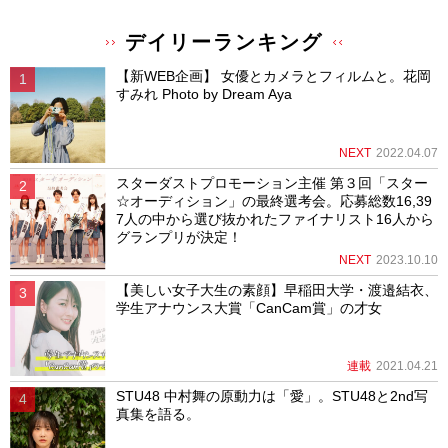
デイリーランキング
【新WEB企画】 女優とカメラとフィルムと。花岡
すみれ Photo by Dream Aya
NEXT
2022.04.07
スターダストプロモーション主催 第３回「スター
☆オーディション」の最終選考会。応募総数16,39
7人の中から選び抜かれたファイナリスト16人から
グランプリが決定！
NEXT
2023.10.10
【美しい女子大生の素顔】早稲田大学・渡邉結衣、
学生アナウンス大賞「CanCam賞」の才女
連載
2021.04.21
STU48 中村舞の原動力は「愛」。STU48と2nd写
真集を語る。