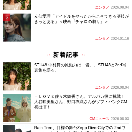
エンタメ
2026.08.04
立仙愛理「アイドルをやったからこそできる演技が
きっとある」＜映画『チャロの囀り』＞
エンタメ
2024.01.16
新着記事
STU48 中村舞の原動力は「愛」。STU48と2nd写
真集を語る。
エンタメ
2026.08.04
＝ＬＯＶＥ佐々木舞香さん、アルパカ役に挑戦！
大谷映美里さん、野口衣織さんがソフトバンクCM
初出演！
CMニュース
2026.08.03
Rain Tree、目標の舞台Zepp DiverCityでの 2ndワ