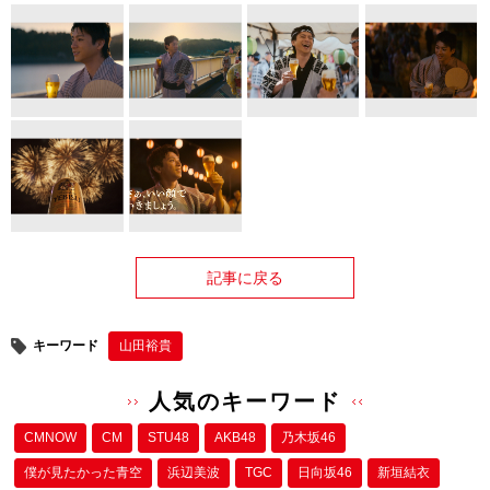
記事に戻る
キーワード
山田裕貴
人気のキーワード
CMNOW
CM
STU48
AKB48
乃木坂46
僕が⾒たかった⻘空
浜辺美波
TGC
日向坂46
新垣結衣