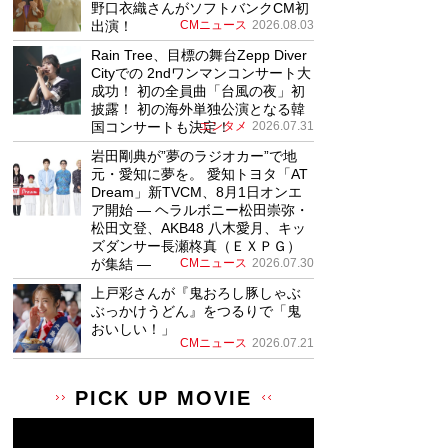
野口衣織さんがソフトバンクCM初
出演！
CMニュース
2026.08.03
Rain Tree、目標の舞台Zepp Diver
Cityでの 2ndワンマンコンサート大
成功！ 初の全員曲「台風の夜」初
披露！ 初の海外単独公演となる韓
国コンサートも決定！
エンタメ
2026.07.31
岩田剛典が”夢のラジオカー”で地
元・愛知に夢を。 愛知トヨタ「AT
Dream」新TVCM、8月1日オンエ
ア開始 ― ヘラルボニー松田崇弥・
松田文登、AKB48 八木愛月、キッ
ズダンサー長瀬柊真（ＥＸＰＧ）
が集結 ―
CMニュース
2026.07.30
上戸彩さんが『鬼おろし豚しゃぶ
ぶっかけうどん』をつるりで「鬼
おいしい！」
CMニュース
2026.07.21
PICK UP MOVIE