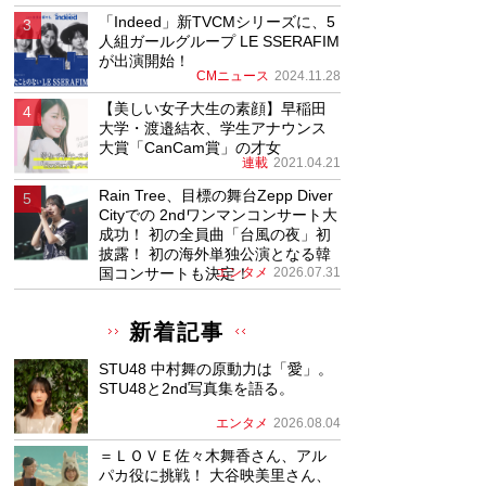
「Indeed」新TVCMシリーズに、5
人組ガールグループ LE SSERAFIM
が出演開始！
CMニュース
2024.11.28
【美しい女子大生の素顔】早稲田
大学・渡邉結衣、学生アナウンス
大賞「CanCam賞」の才女
連載
2021.04.21
Rain Tree、目標の舞台Zepp Diver
Cityでの 2ndワンマンコンサート大
成功！ 初の全員曲「台風の夜」初
披露！ 初の海外単独公演となる韓
国コンサートも決定！
エンタメ
2026.07.31
新着記事
STU48 中村舞の原動力は「愛」。
STU48と2nd写真集を語る。
エンタメ
2026.08.04
＝ＬＯＶＥ佐々木舞香さん、アル
パカ役に挑戦！ 大谷映美里さん、