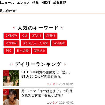
Mニュース
エンタメ
特集
NEXT
編集日記
問い合わせ
人気のキーワード
CMNOW
CM
STU48
AKB48
乃木坂46
僕が⾒たかった⻘空
浜辺美波
TGC
日向坂46
新垣結衣
デイリーランキング
STU48 中村舞の原動力は「愛」。
STU48と2nd写真集を語る。
エンタメ
2026.08.04
月9ドラマ「海のはじまり」で注目
を集める女優・杏花が登場！
エンタメ
2024.09.02